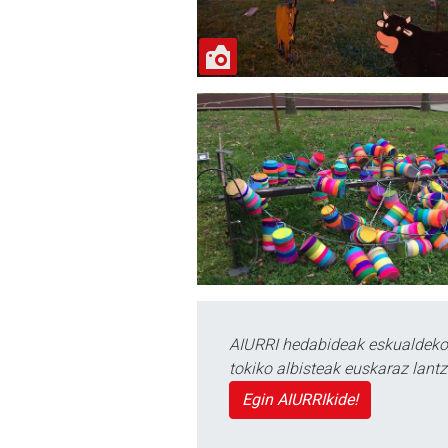
AIURRI hedabideak eskualdeko n
tokiko albisteak euskaraz lan
Egin AIURRIkide!