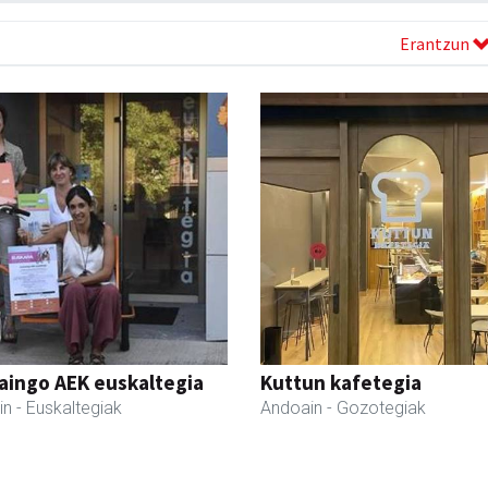
Erantzun
aingo AEK euskaltegia
Kuttun kafetegia
in
- Euskaltegiak
Andoain
- Gozotegiak