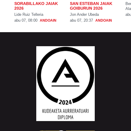
SORABILLAKO JAIAK
SAN ESTEBAN JAIAK
Be
2026
GOIBURUN 2026
Ala
Lide Ruiz Telleria
Jon Ander Ubeda
abu
abu 07, 08:00
abu 07, 20:37
ANDOAIN
ANDOAIN