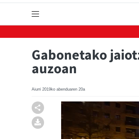
Gabonetako jaiotz
auzoan
Aiurri
2019ko abenduaren 20a