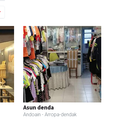
Asun denda
Andoain
- Arropa-dendak