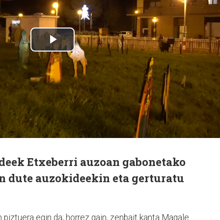
deek Etxeberri auzoan gabonetako
in dute auzokideekin eta gerturatu
 piztuera egin da; horrez gain, zenbait kanta Magale