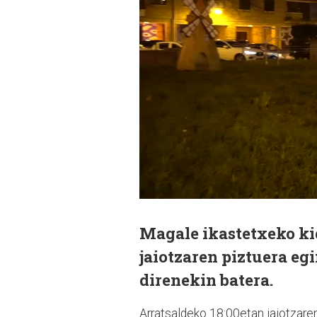
Magale ikastetxeko ki
jaiotzaren piztuera eg
direnekin batera.
Arratsaldeko 18:00etan jaiotzaren