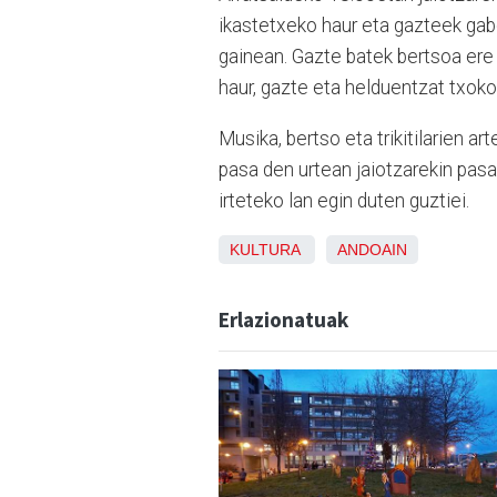
ikastetxeko haur eta gazteek gabo
gainean. Gazte batek bertsoa ere b
haur, gazte eta helduentzat txoko
Musika, bertso eta trikitilarien 
pasa den urtean jaiotzarekin pasa
irteteko lan egin duten guztiei.
KULTURA
ANDOAIN
Erlazionatuak