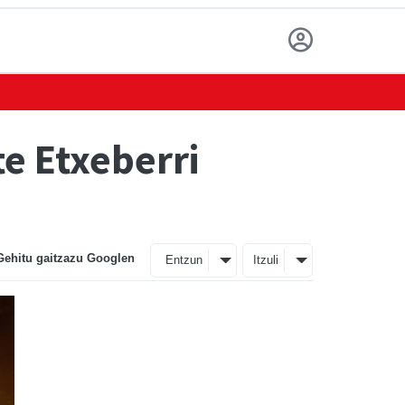
e Etxeberri
Gehitu gaitzazu Googlen
Entzun
Itzuli