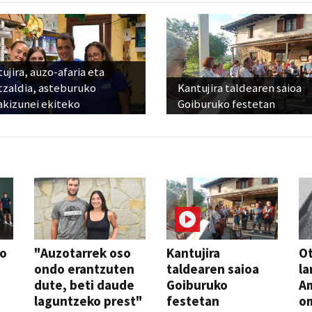
ujira, auzo-afaria eta
tzaldia, asteburuko
Kantujira taldearen saioa
akizunei ekiteko
Goiburuko festetan
so
"Auzotarrek oso
Kantujira
Ot
ondo erantzuten
taldearen saioa
la
dute, beti daude
Goiburuko
A
laguntzeko prest"
festetan
o