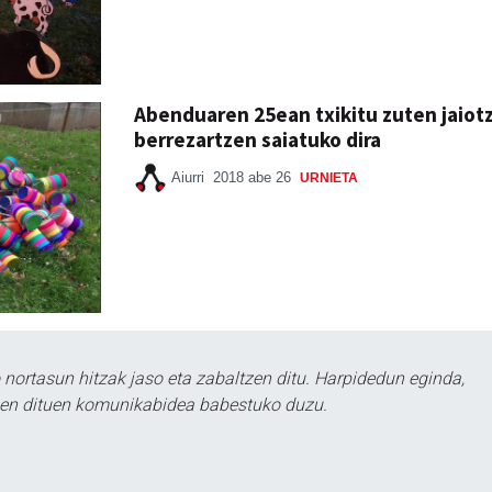
Abenduaren 25ean txikitu zuten jaiot
berrezartzen saiatuko dira
Aiurri
2018 abe 26
URNIETA
ortasun hitzak jaso eta zabaltzen ditu. Harpidedun eginda,
tzen dituen komunikabidea babestuko duzu.