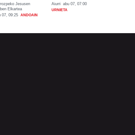
rrozpeko Jesusen
Aiurri
abu 07, 07:00
ben Elkartea
URNIETA
 07, 09:25
ANDOAIN