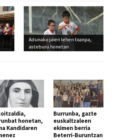
Adunako jaien lehen txanpa,
asteburu honetan
oitzaldia,
Burrunba, gazte
runbat honetan,
euskaltzaleen
ma Kandidaren
ekimen berria
menez
Beterri-Buruntzan