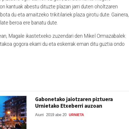
n kantuak abestu dituzte plazan jarri duten oholtzaren
ota du eta amaitzeko trikitilariek plaza girotu dute. Gainera,
late beroa ere banatu dute.
artean, Magale ikastetxeko zuzendari den Mikel Ormazabalek
takoa gogora ekarri du eta eskerrak eman ditu guztia ondo
Gabonetako jaiotzaren piztuera
Urnietako Etxeberri auzoan
Aiurri
2019 abe 20
URNIETA