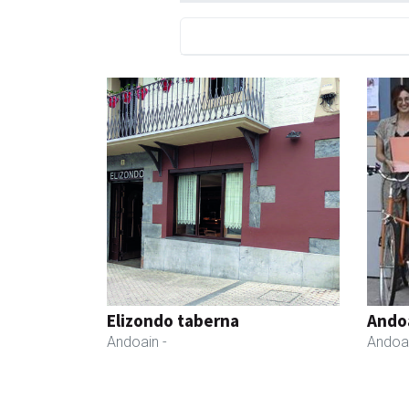
Elizondo taberna
Ando
Andoain
-
Andoa