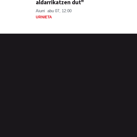
aldarrikatzen dut"
Aiurri
abu 07, 12:00
URNIETA