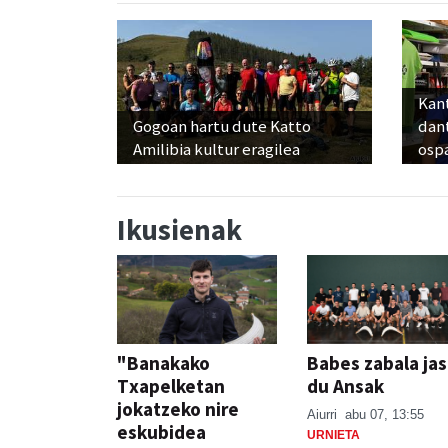
Kant
Gogoan hartu dute Katto
dan
Amilibia kultur eragilea
osp
Ikusienak
"Banakako
Babes zabala ja
Txapelketan
du Ansak
jokatzeko nire
Aiurri
abu 07, 13:55
eskubidea
URNIETA