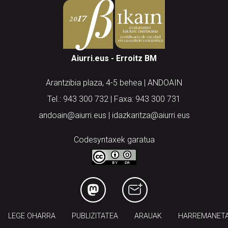
Aiurri.eus - Erroitz BM
Arantzibia plaza, 4-5 behea | ANDOAIN
Tel.: 943 300 732 | Faxa: 943 300 731
andoain@aiurri.eus | idazkaritza@aiurri.eus
Codesyntaxek garatua
LEGE OHARRA
PUBLIZITATEA
ARAUAK
HARREMANET