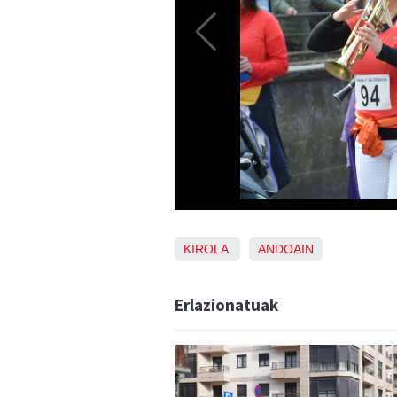
KIROLA
ANDOAIN
Erlazionatuak