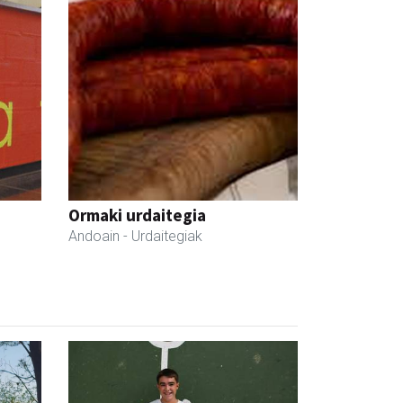
Ormaki urdaitegia
Andoain
- Urdaitegiak