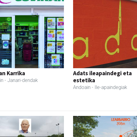
an Karrika
Adats ileapaindegi eta
estetika
in
- Janari-dendak
Andoain
- Ile-apaindegiak