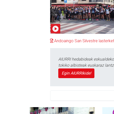
Andoaingo San Silvestre lasterke
AIURRI hedabideak eskualdeko n
tokiko albisteak euskaraz lan
Egin AIURRIkide!