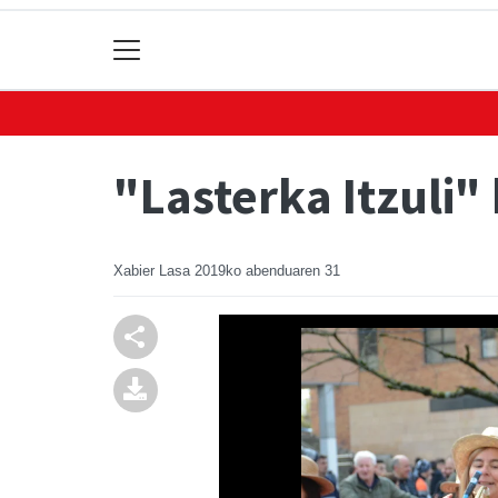
"Lasterka Itzuli"
Xabier Lasa
2019ko abenduaren 31