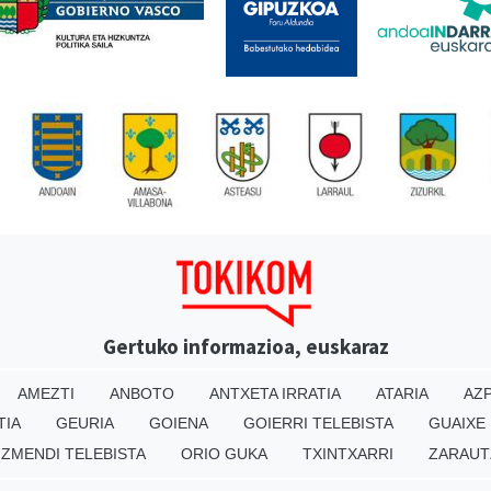
Gertuko informazioa, euskaraz
AMEZTI
ANBOTO
ANTXETA IRRATIA
ATARIA
AZP
TIA
GEURIA
GOIENA
GOIERRI TELEBISTA
GUAIXE
IZMENDI TELEBISTA
ORIO GUKA
TXINTXARRI
ZARAUT