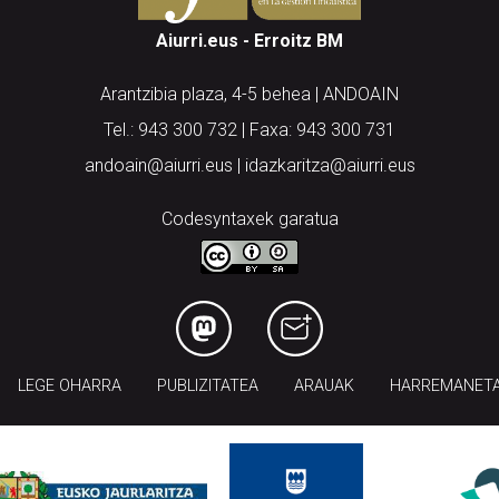
Aiurri.eus - Erroitz BM
Arantzibia plaza, 4-5 behea | ANDOAIN
Tel.: 943 300 732 | Faxa: 943 300 731
andoain@aiurri.eus | idazkaritza@aiurri.eus
Codesyntaxek garatua
LEGE OHARRA
PUBLIZITATEA
ARAUAK
HARREMANET