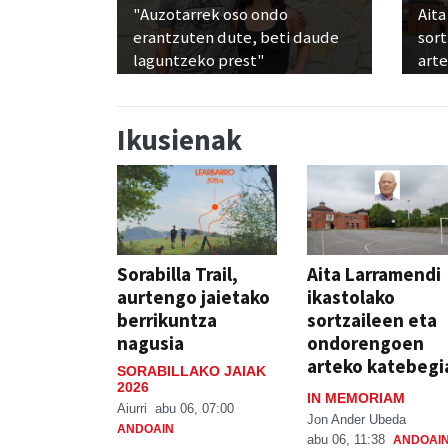
"Auzotarrek oso ondo
Aita
erantzuten dute, beti daude
sor
laguntzeko prest"
art
Ikusienak
Sorabilla Trail,
Aita Larramendi
aurtengo jaietako
ikastolako
berrikuntza
sortzaileen eta
nagusia
ondorengoen
arteko katebegi
SORABILLAKO JAIAK
2026
IN MEMORIAM
Aiurri
abu 06, 07:00
Jon Ander Ubeda
ANDOAIN
abu 06, 11:38
ANDOAI