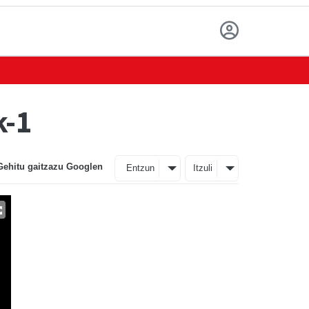
k-1
Gehitu gaitzazu Googlen
Entzun
Itzuli