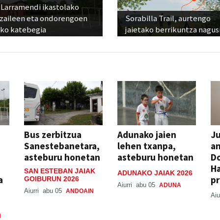
 Larramendi ikastolako
tzaileen eta ondorengoen
Sorabilla Trail, aurtengo
eko katebegia
jaietako berrikuntza nagus
Bus zerbitzua
Adunako jaien
Ju
Sanestebanetara,
lehen txanpa,
an
asteburu honetan
asteburu honetan
Do
H
SAN ESTEBAN JAIAK
ADUNAKO JAIAK 2026
a
pr
GOIBURUN 2026
Aiurri
abu 05
ADUNA
Aiurri
abu 05
ANDOAIN
Aiu
N