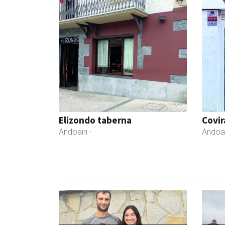
Elizondo taberna
Covir
Andoain
-
Andoa