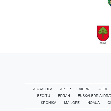
AIARALDEA
AIKOR
AIURRI
ALEA
BEGITU
ERRAN
EUSKALERRIA IRRA
KRONIKA
MAILOPE
NOAUA
O