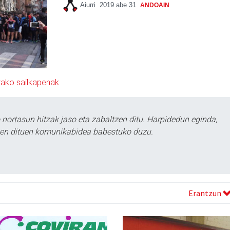
Aiurri
2019 abe 31
ANDOAIN
tako sailkapenak
ortasun hitzak jaso eta zabaltzen ditu. Harpidedun eginda,
tzen dituen komunikabidea babestuko duzu.
Erantzun