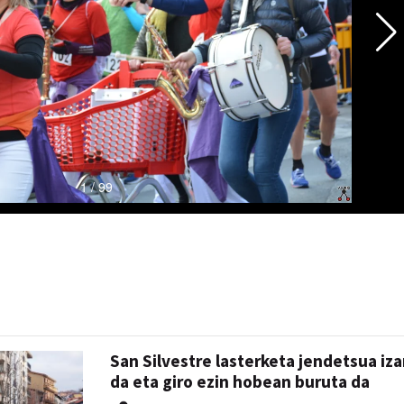
San Silvestre lasterketa jendetsua iza
da eta giro ezin hobean buruta da