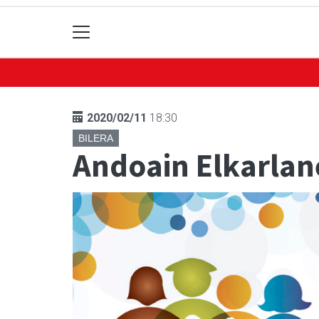
2020/02/11
18:30
BILERA
Andoain Elkarlan