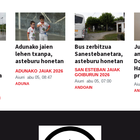
Adunako jaien
Bus zerbitzua
Ju
lehen txanpa,
Sanestebanetara,
an
asteburu honetan
asteburu honetan
Do
H
SAN ESTEBAN JAIAK
ADUNAKO JAIAK 2026
a
pr
GOIBURUN 2026
Aiurri
abu 05, 08:47
Aiurri
abu 05, 07:00
ADUNA
Aiu
ANDOAIN
AN
N