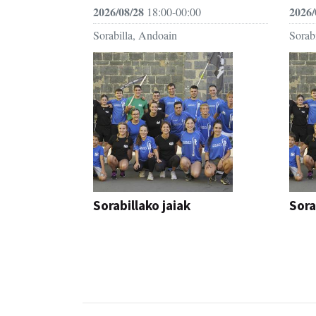
2026/08/28
2026/
18:00-00:00
Sorabilla, Andoain
Sorab
Sorabillako jaiak
Sora
FESTAK
FEST