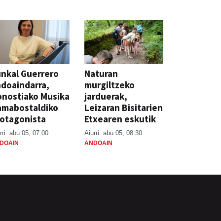
nkal Guerrero
Naturan
doaindarra,
murgiltzeko
nostiako Musika
jarduerak,
amabostaldiko
Leizaran Bisitarien
otagonista
Etxearen eskutik
rri
abu 05, 07:00
Aiurri
abu 05, 08:30
DOAIN
ANDOAIN