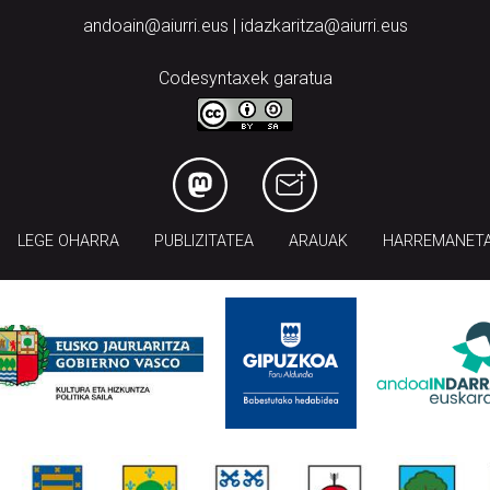
andoain@aiurri.eus | idazkaritza@aiurri.eus
Codesyntaxek garatua
LEGE OHARRA
PUBLIZITATEA
ARAUAK
HARREMANET