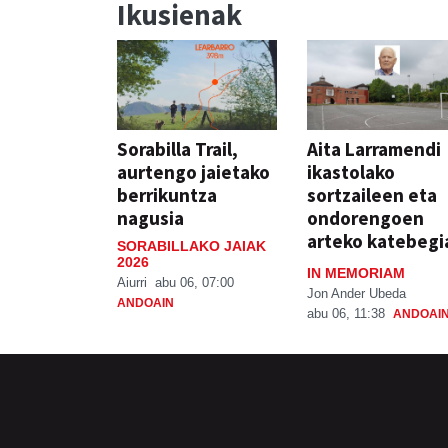
Ikusienak
Sorabilla Trail,
Aita Larramendi
aurtengo jaietako
ikastolako
berrikuntza
sortzaileen eta
nagusia
ondorengoen
arteko katebegi
SORABILLAKO JAIAK
2026
IN MEMORIAM
Aiurri
abu 06, 07:00
Jon Ander Ubeda
ANDOAIN
abu 06, 11:38
ANDOAI