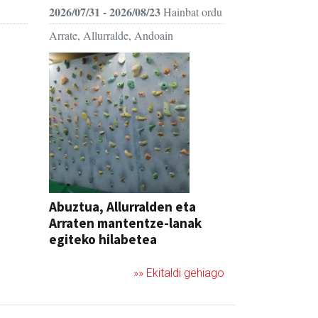
2026/07/31 - 2026/08/23
Hainbat ordu
Arrate, Allurralde, Andoain
Abuztua, Allurralden eta
Arraten mantentze-lanak
egiteko hilabetea
»» Ekitaldi gehiago