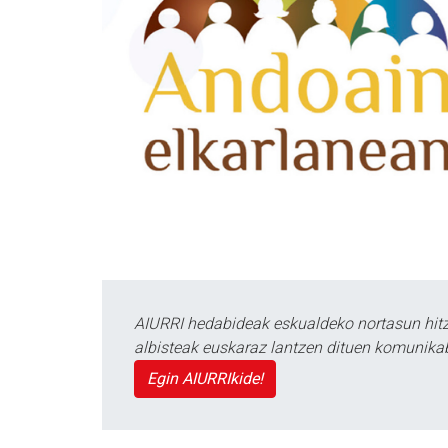
AIURRI hedabideak eskualdeko nortasun hitza
albisteak euskaraz lantzen dituen komunika
Egin AIURRIkide!