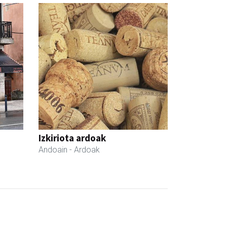
Izkiriota ardoak
Andoain
- Ardoak