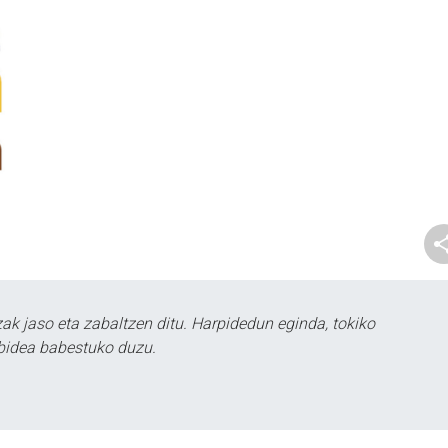
k jaso eta zabaltzen ditu. Harpidedun eginda, tokiko
bidea babestuko duzu.