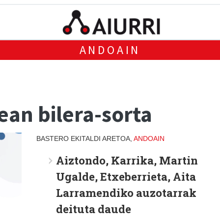
ANDOAIN
ean bilera-sorta
BASTERO EKITALDI ARETOA,
ANDOAIN
Aiztondo, Karrika, Martin
Ugalde, Etxeberrieta, Aita
Larramendiko auzotarrak
deituta daude