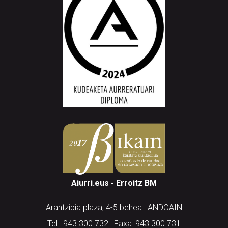
Aiurri.eus - Erroitz BM
Arantzibia plaza, 4-5 behea | ANDOAIN
Tel.: 943 300 732 | Faxa: 943 300 731