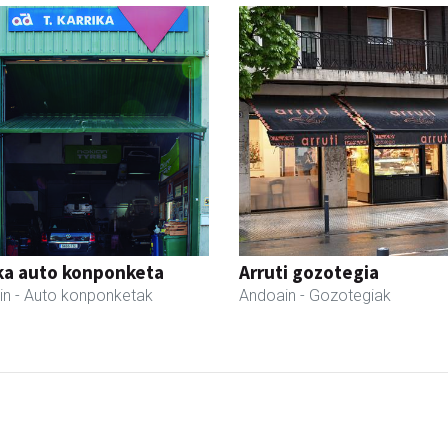
ka auto konponketa
Arruti gozotegia
in
- Auto konponketak
Andoain
- Gozotegiak