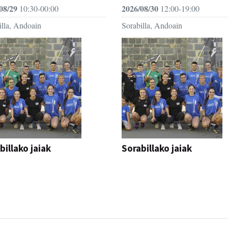
08/29
2026/08/30
10:30-00:00
12:00-19:00
illa, Andoain
Sorabilla, Andoain
billako jaiak
Sorabillako jaiak
AK
FESTAK