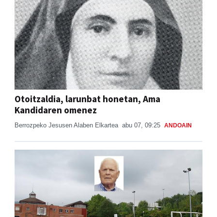
Otoitzaldia, larunbat honetan, Ama
Kandidaren omenez
Berrozpeko Jesusen Alaben Elkartea
abu 07, 09:25
ANDOAIN