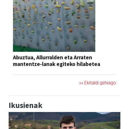
Abuztua, Allurralden eta Arraten
mantentze-lanak egiteko hilabetea
»» Ekitaldi gehiago
Ikusienak