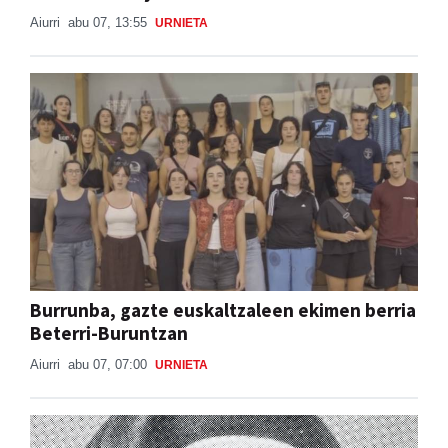
Aiurri
abu 07, 13:55
URNIETA
Burrunba, gazte euskaltzaleen ekimen berria
Beterri-Buruntzan
Aiurri
abu 07, 07:00
URNIETA