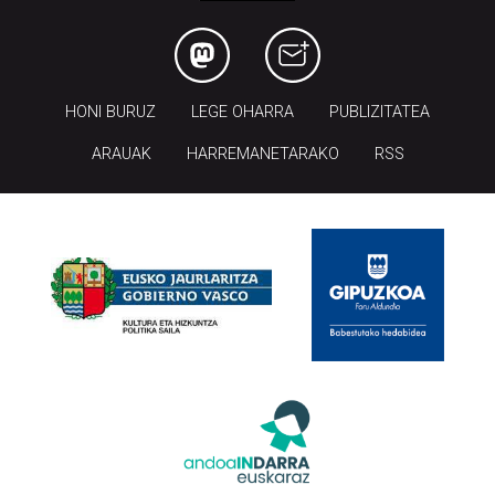
HONI BURUZ
LEGE OHARRA
PUBLIZITATEA
ARAUAK
HARREMANETARAKO
RSS