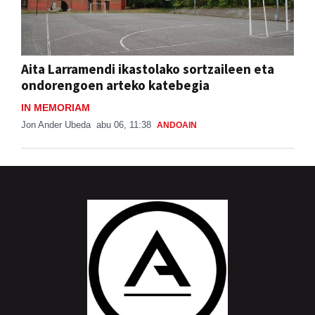
Aita Larramendi ikastolako sortzaileen eta
ondorengoen arteko katebegia
IN MEMORIAM
Jon Ander Ubeda
abu 06, 11:38
ANDOAIN