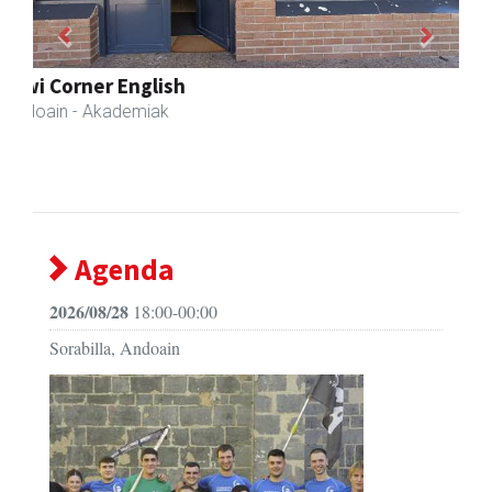
Previous
Next
Txindoki taberna
Andoain
-
Agenda
2026/08/28
18:00-00:00
Sorabilla, Andoain