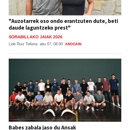
"Auzotarrek oso ondo erantzuten dute, beti
daude laguntzeko prest"
SORABILLAKO JAIAK 2026
Lide Ruiz Telleria
abu 07, 08:00
ANDOAIN
Babes zabala jaso du Ansak