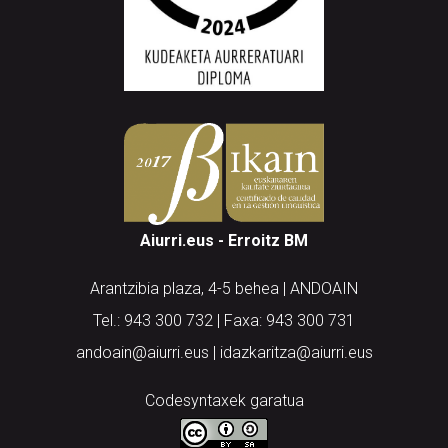
Aiurri.eus - Erroitz BM
Arantzibia plaza, 4-5 behea | ANDOAIN
Tel.: 943 300 732 | Faxa: 943 300 731
andoain@aiurri.eus | idazkaritza@aiurri.eus
Codesyntaxek garatua