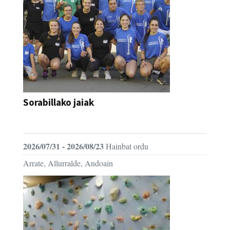
Sorabillako jaiak
FESTAK
2026/07/31 - 2026/08/23
Hainbat ordu
Arrate, Allurralde, Andoain