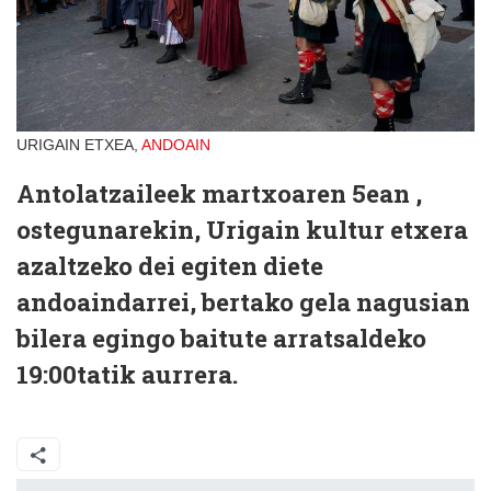
URIGAIN ETXEA,
ANDOAIN
Antolatzaileek martxoaren 5ean ,
ostegunarekin, Urigain kultur etxera
azaltzeko dei egiten diete
andoaindarrei, bertako gela nagusian
bilera egingo baitute arratsaldeko
19:00tatik aurrera.