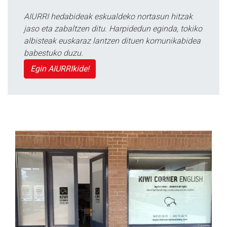
AIURRI hedabideak eskualdeko nortasun hitzak
jaso eta zabaltzen ditu. Harpidedun eginda, tokiko
albisteak euskaraz lantzen dituen komunikabidea
babestuko duzu.
Egin AIURRIkide!