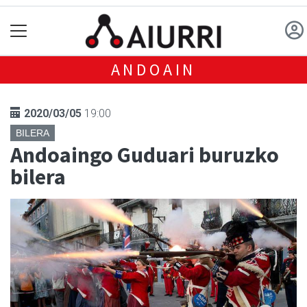
ANDOAIN
2020/03/05
19:00
BILERA
Andoaingo Guduari buruzko
bilera