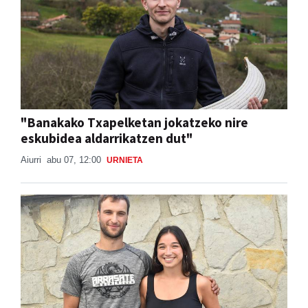
"Banakako Txapelketan jokatzeko nire
eskubidea aldarrikatzen dut"
Aiurri
abu 07, 12:00
URNIETA