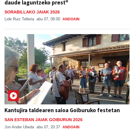
daude laguntzeko prest"
SORABILLAKO JAIAK 2026
Lide Ruiz Telleria
abu 07, 08:00
ANDOAIN
Kantujira taldearen saioa Goiburuko festetan
SAN ESTEBAN JAIAK GOIBURUN 2026
Jon Ander Ubeda
abu 07, 20:37
ANDOAIN