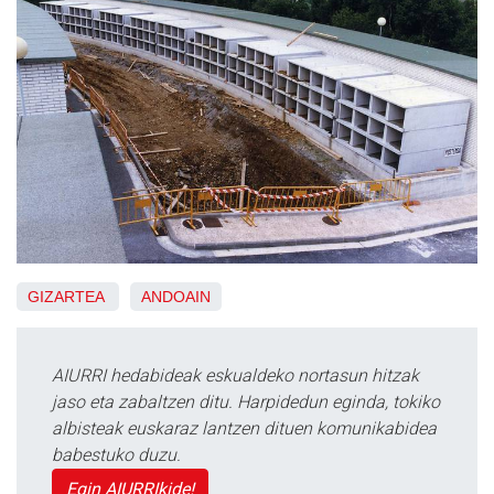
GIZARTEA
ANDOAIN
AIURRI hedabideak eskualdeko nortasun hitzak
jaso eta zabaltzen ditu. Harpidedun eginda, tokiko
albisteak euskaraz lantzen dituen komunikabidea
babestuko duzu.
Egin AIURRIkide!