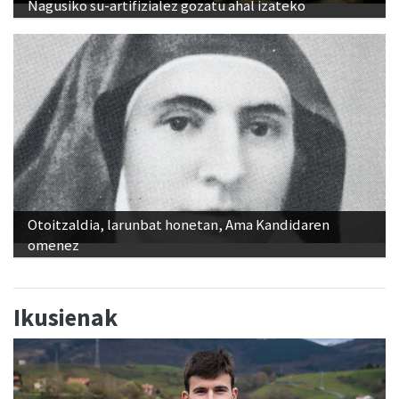
Nagusiko su-artifizialez gozatu ahal izateko
Otoitzaldia, larunbat honetan, Ama Kandidaren
omenez
Ikusienak