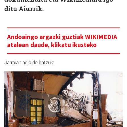
ditu Aiurrik.
Andoaingo argazki guztiak WIKIMEDIA
atalean daude,
klikatu ikusteko
Jarraian adibide batzuk: