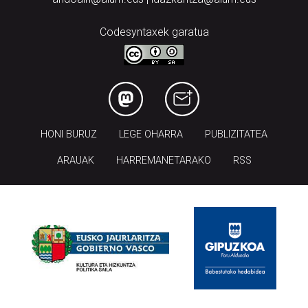
Codesyntaxek garatua
HONI BURUZ
LEGE OHARRA
PUBLIZITATEA
ARAUAK
HARREMANETARAKO
RSS