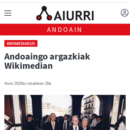
ANDOAIN
WIKIMEDIAEUS
Andoaingo argazkiak
Wikimedian
Aiurri
2020ko otsailaren 28a