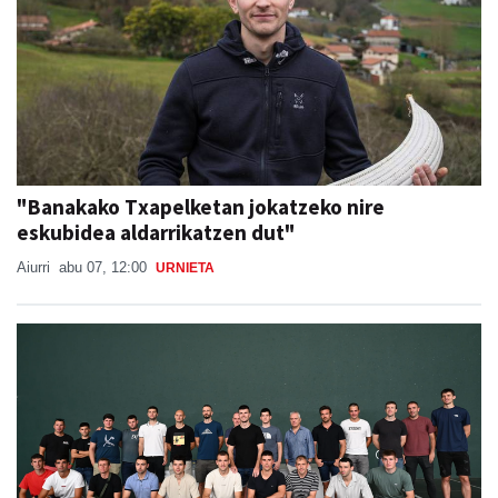
"Banakako Txapelketan jokatzeko nire
eskubidea aldarrikatzen dut"
Aiurri
abu 07, 12:00
URNIETA