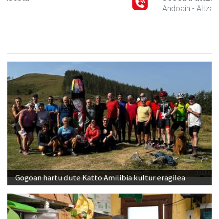
Andoain
- Altzariak
Gogoan hartu dute Katto Amilibia kultur eragilea