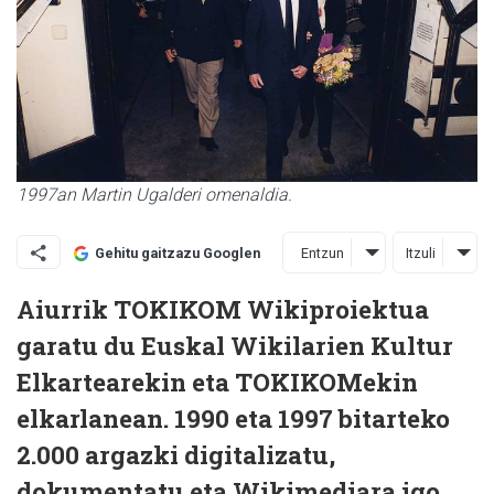
1997an Martin Ugalderi omenaldia.
Entzun
Itzuli
Gehitu gaitzazu Googlen
Aiurrik TOKIKOM Wikiproiektua
garatu du Euskal Wikilarien Kultur
Elkartearekin eta TOKIKOMekin
elkarlanean. 1990 eta 1997 bitarteko
2.000 argazki digitalizatu,
dokumentatu eta Wikimediara igo