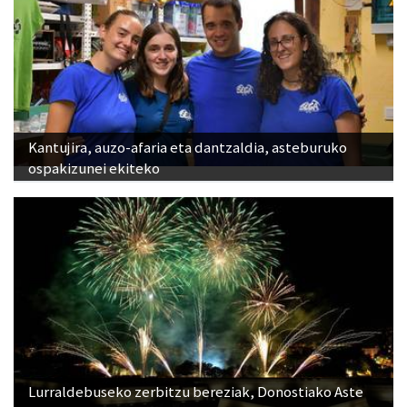
Kantujira, auzo-afaria eta dantzaldia, asteburuko
ospakizunei ekiteko
Lurraldebuseko zerbitzu bereziak, Donostiako Aste