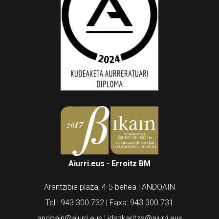
Aiurri.eus - Erroitz BM
Arantzibia plaza, 4-5 behea | ANDOAIN
Tel.: 943 300 732 | Faxa: 943 300 731
andoain@aiurri.eus | idazkaritza@aiurri.eus