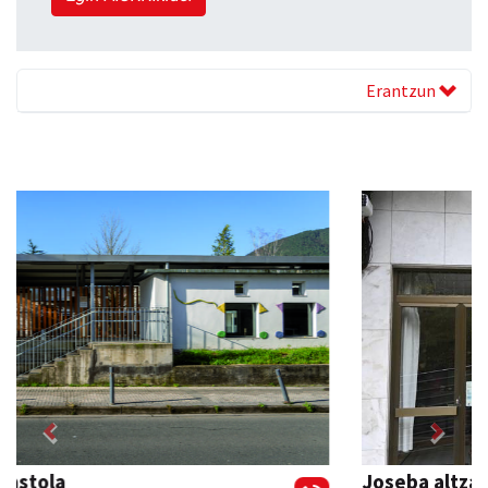
Erantzun
Previous
Next
Joseba altzariak