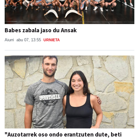
Babes zabala jaso du Ansak
Aiurri
abu 07, 13:55
URNIETA
"Auzotarrek oso ondo erantzuten dute, beti