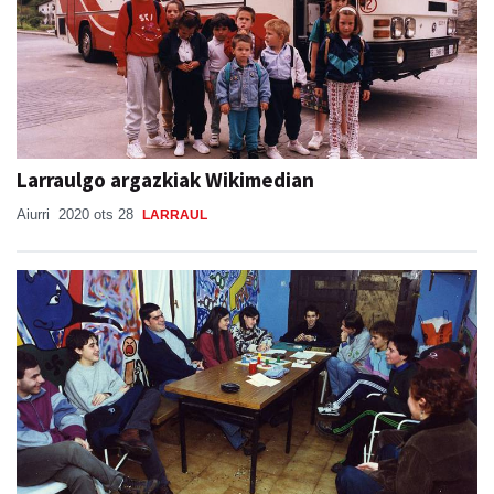
Larraulgo argazkiak Wikimedian
Aiurri
2020 ots 28
LARRAUL