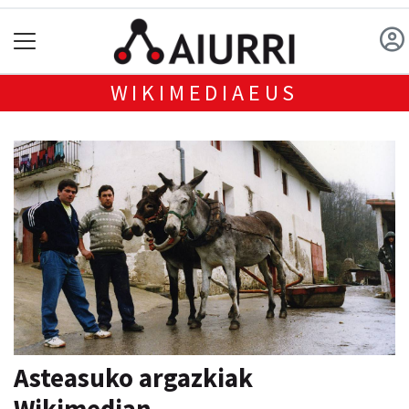
WIKIMEDIAEUS
Asteasuko argazkiak
Wikimedian