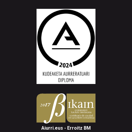
Aiurri.eus - Erroitz BM