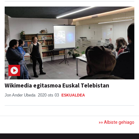
Wikimedia egitasmoa Euskal Telebistan
Jon Ander Ubeda
2020 ots 03
ESKUALDEA
»» Albiste gehiago