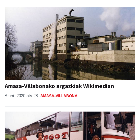
Amasa-Villabonako argazkiak Wikimedian
Aiurri
2020 ots 28
AMASA-VILLABONA