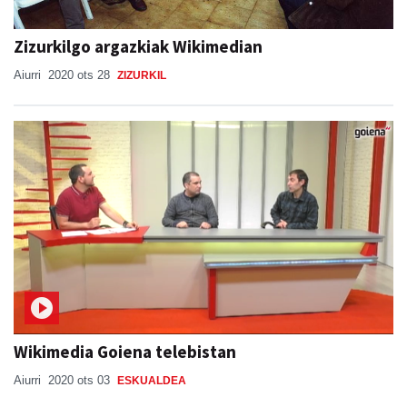
Zizurkilgo argazkiak Wikimedian
Aiurri
2020 ots 28
ZIZURKIL
Wikimedia Goiena telebistan
Aiurri
2020 ots 03
ESKUALDEA