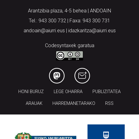
Arantzibia plaza, 4-5 behea | ANDOAIN
Tel.: 943 300 732 | Faxa: 943 300 731
andoain@aiurri.eus | idazkaritza@aiurri.eus
Codesyntaxek garatua
HONI BURUZ
LEGE OHARRA
PUBLIZITATEA
ARAUAK
HARREMANETARAKO
RSS