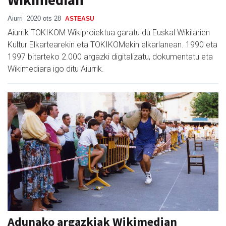
Aiurri
2020 ots 28
ASTEASU
Aiurrik TOKIKOM Wikiproiektua garatu du Euskal Wikilarien
Kultur Elkartearekin eta TOKIKOMekin elkarlanean. 1990 eta
1997 bitarteko 2.000 argazki digitalizatu, dokumentatu eta
Wikimediara igo ditu Aiurrik.
Adunako argazkiak Wikimedian