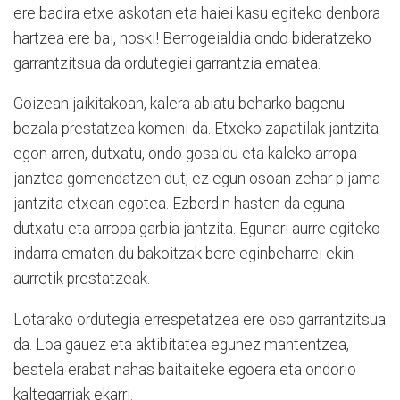
ere badira etxe askotan eta haiei kasu egiteko denbora
hartzea ere bai, noski! Berrogeialdia ondo bideratzeko
garrantzitsua da ordutegiei garrantzia ematea.
Goizean jaikitakoan, kalera abiatu beharko bagenu
bezala prestatzea komeni da. Etxeko zapatilak jantzita
egon arren, dutxatu, ondo gosaldu eta kaleko arropa
janztea gomendatzen dut, ez egun osoan zehar pijama
jantzita etxean egotea. Ezberdin hasten da eguna
dutxatu eta arropa garbia jantzita. Egunari aurre egiteko
indarra ematen du bakoitzak bere eginbeharrei ekin
aurretik prestatzeak.
Lotarako ordutegia errespetatzea ere oso garrantzitsua
da. Loa gauez eta aktibitatea egunez mantentzea,
bestela erabat nahas baitaiteke egoera eta ondorio
kaltegarriak ekarri.