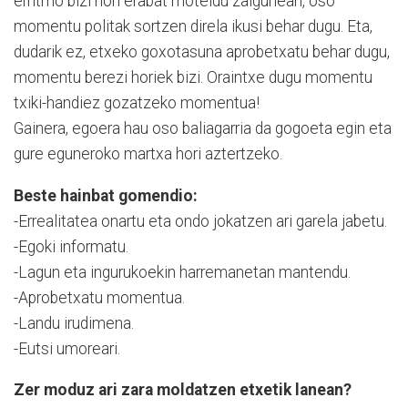
erritmo bizi hori erabat moteldu zaigunean, oso
momentu politak sortzen direla ikusi behar dugu. Eta,
dudarik ez, etxeko goxotasuna aprobetxatu behar dugu,
momentu berezi horiek bizi. Oraintxe dugu momentu
txiki-handiez gozatzeko momentua!
Gainera, egoera hau oso baliagarria da gogoeta egin eta
gure eguneroko martxa hori aztertzeko.
Beste hainbat gomendio:
-Errealitatea onartu eta ondo jokatzen ari garela jabetu.
-Egoki informatu.
-Lagun eta ingurukoekin harremanetan mantendu.
-Aprobetxatu momentua.
-Landu irudimena.
-Eutsi umoreari.
Zer moduz ari zara moldatzen etxetik lanean?