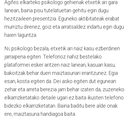
Agifes elkarteko psikologo gehienak etxetik ari gara
lanean, baina pisu tutelatuetan gehitu egin dugu
hezitzaileen presentzia. Eguneko aktibitateak erabat
murriztu direnez, goiz eta arratsaldez indartu egin dugu
haien laguntza.
Ni, psikologo bezala, etxetik ari naiz kasu ezberdinen
jarraipena egiten. Telefonoz nahiz bestelako
plataformei esker aritzen naiz lanean, kasuan kasu,
bakoitzak behar duen maiztasunari erantzunez. Egia
esan, kosta egiten da. Dei asko egiten dut egunean
zehar eta arreta berezia jarri behar izaten da, zuzeneko
elkarrizketatako detaile ugari ez baita ikusten telefono
bidezko elkarrizketatan. Baina baditu bere alde onak
ere, maiztasuna handiagoa baita.