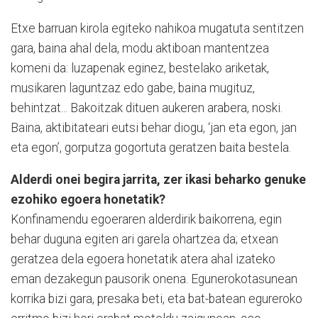
Etxe barruan kirola egiteko nahikoa mugatuta sentitzen
gara, baina ahal dela, modu aktiboan mantentzea
komeni da: luzapenak eginez, bestelako ariketak,
musikaren laguntzaz edo gabe, baina mugituz,
behintzat... Bakoitzak dituen aukeren arabera, noski.
Baina, aktibitateari eutsi behar diogu, ‘jan eta egon, jan
eta egon’, gorputza gogortuta geratzen baita bestela.
Alderdi onei begira jarrita, zer ikasi beharko genuke
ezohiko egoera honetatik?
Konfinamendu egoeraren alderdirik baikorrena, egin
behar duguna egiten ari garela ohartzea da; etxean
geratzea dela egoera honetatik atera ahal izateko
eman dezakegun pausorik onena. Egunerokotasunean
korrika bizi gara, presaka beti, eta bat-batean egureroko