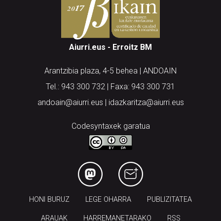
Aiurri.eus - Erroitz BM
Arantzibia plaza, 4-5 behea | ANDOAIN
Tel.: 943 300 732 | Faxa: 943 300 731
andoain@aiurri.eus | idazkaritza@aiurri.eus
Codesyntaxek garatua
HONI BURUZ
LEGE OHARRA
PUBLIZITATEA
ARAUAK
HARREMANETARAKO
RSS