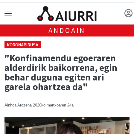
ANDOAIN
KORONABIRUSA
"Konfinamendu egoeraren
alderdirik baikorrena, egin
behar duguna egiten ari
garela ohartzea da"
Ainhoa Arozena
2020ko martxoaren 24a