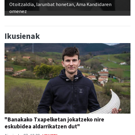
Otoitzaldia, larunbat honetan, Ama Kandidaren
omenez
Ikusienak
"Banakako Txapelketan jokatzeko nire
eskubidea aldarrikatzen dut"