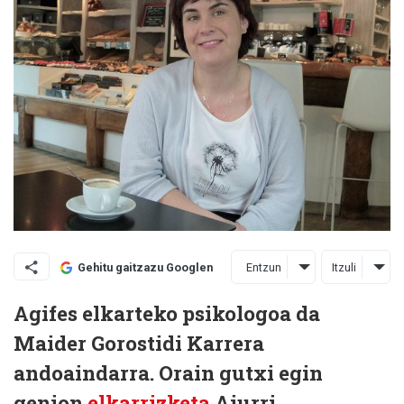
Entzun
Itzuli
Gehitu gaitzazu Googlen
Agifes elkarteko psikologoa da
Maider Gorostidi Karrera
andoaindarra. Orain gutxi egin
genion
elkarrizketa
Aiurri