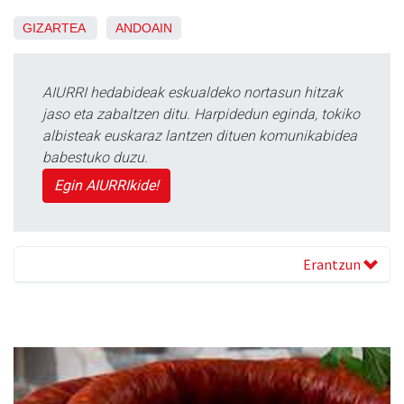
GIZARTEA
ANDOAIN
AIURRI hedabideak eskualdeko nortasun hitzak
jaso eta zabaltzen ditu. Harpidedun eginda, tokiko
albisteak euskaraz lantzen dituen komunikabidea
babestuko duzu.
Egin AIURRIkide!
Erantzun