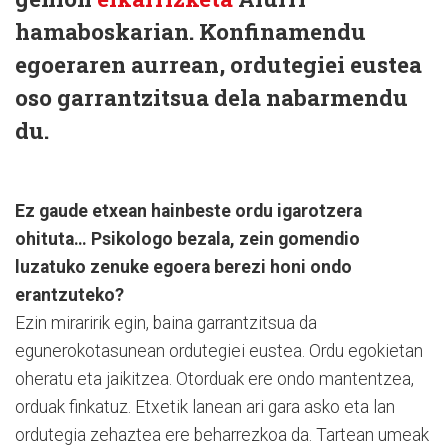
hamaboskarian. Konfinamendu
egoeraren aurrean, ordutegiei eustea
oso garrantzitsua dela nabarmendu
du.
Ez gaude etxean hainbeste ordu igarotzera
ohituta… Psikologo bezala, zein gomendio
luzatuko zenuke egoera berezi honi ondo
erantzuteko?
Ezin miraririk egin, baina garrantzitsua da
egunerokotasunean ordutegiei eustea. Ordu egokietan
oheratu eta jaikitzea. Otorduak ere ondo mantentzea,
orduak finkatuz. Etxetik lanean ari gara asko eta lan
ordutegia zehaztea ere beharrezkoa da. Tartean umeak