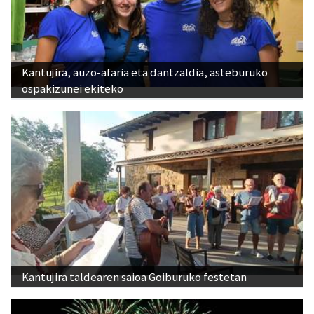
Kantujira, auzo-afaria eta dantzaldia, asteburuko
ospakizunei ekiteko
Kantujira taldearen saioa Goiburuko festetan