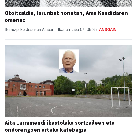
Otoitzaldia, larunbat honetan, Ama Kandidaren
omenez
Berrozpeko Jesusen Alaben Elkartea
abu 07, 09:25
ANDOAIN
Aita Larramendi ikastolako sortzaileen eta
ondorengoen arteko katebegia