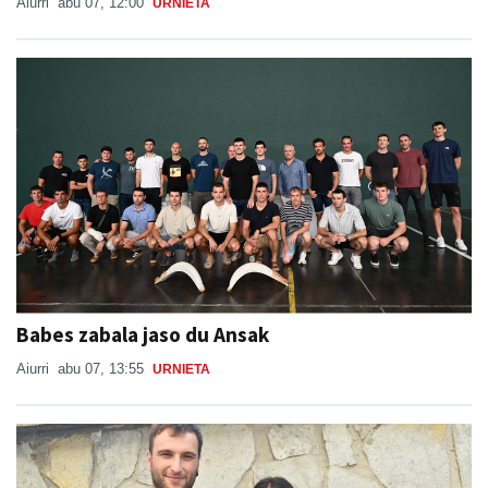
Aiurri
abu 07, 12:00
URNIETA
Babes zabala jaso du Ansak
Aiurri
abu 07, 13:55
URNIETA