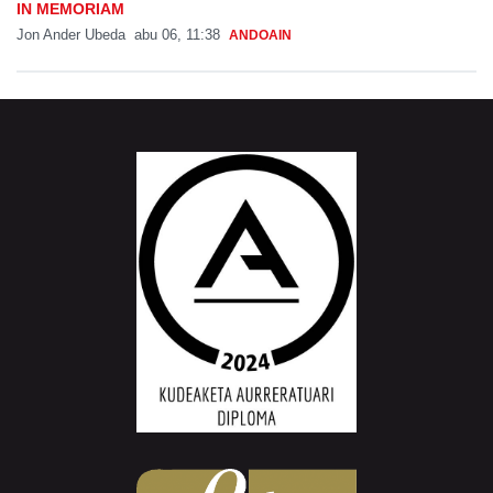
IN MEMORIAM
Jon Ander Ubeda
abu 06, 11:38
ANDOAIN