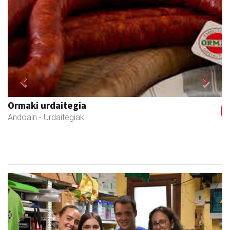
Previous
Next
Ormaki urdaitegia
Andoain
- Urdaitegiak