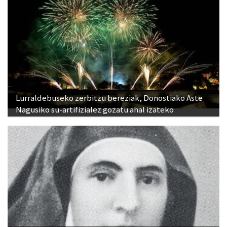
Lurraldebuseko zerbitzu bereziak, Donostiako Aste
Nagusiko su-artifizialez gozatu ahal izateko