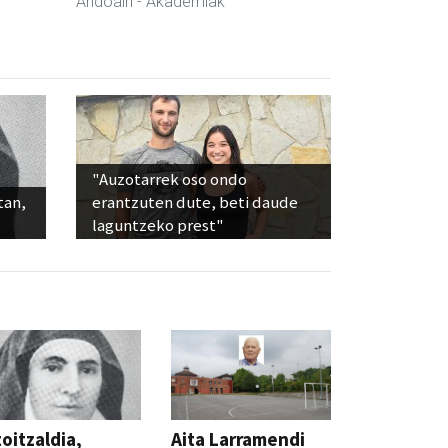
Andoain
- Akademiak
"Auzotarrek oso ondo
tan,
erantzuten dute, beti daude
laguntzeko prest"
oitzaldia,
Aita Larramendi