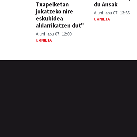
Txapelketan
du Ansak
jokatzeko nire
Aiurri
abu 07, 13:55
eskubidea
URNIETA
aldarrikatzen dut"
Aiurri
abu 07, 12:00
URNIETA