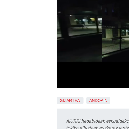
GIZARTEA
ANDOAIN
AIURRI hedabideak eskualdeko n
tokiko albisteak euskaraz lan