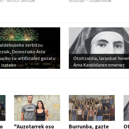
in
- Motor dendak
Andoain
- Udaletxeak
raldebuseko zerbitzu
eziak, Donostiako Aste
siko su-artifizialez gozatu
Otoitzaldia, larunbat hone
 izateko
Ama Kandidaren omenez
so
"Auzotarrek oso
Burrunba, gazte
Ot