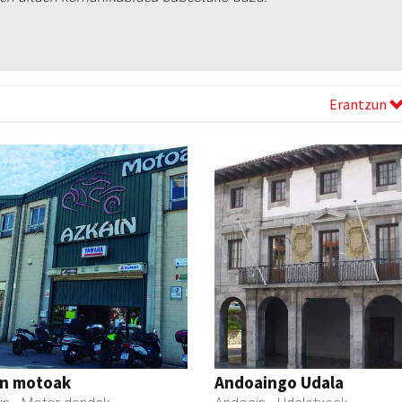
Erantzun
in motoak
Andoaingo Udala