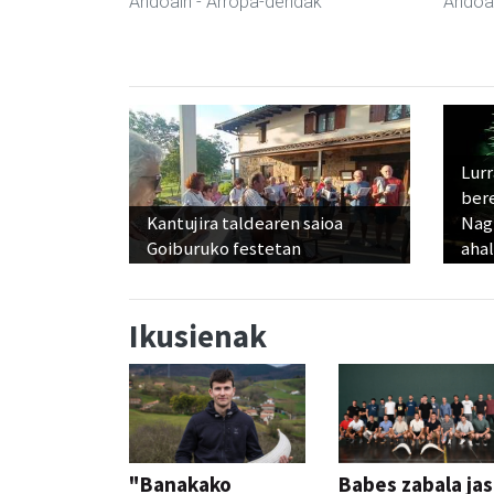
Andoain
- Arropa-dendak
Andoa
Lur
ber
Kantujira taldearen saioa
Nagu
Goiburuko festetan
ahal
Ikusienak
"Banakako
Babes zabala ja