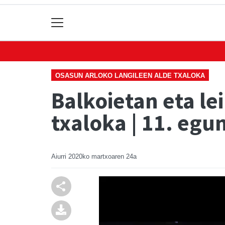
OSASUN ARLOKO LANGILEEN ALDE TXALOKA
Balkoietan eta le
txaloka | 11. egu
Aiurri
2020ko martxoaren 24a