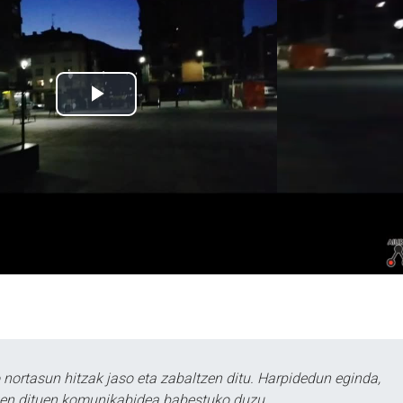
ortasun hitzak jaso eta zabaltzen ditu. Harpidedun eginda,
tzen dituen komunikabidea babestuko duzu.