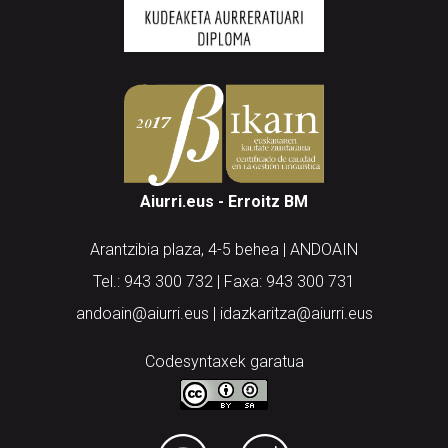
Aiurri.eus - Erroitz BM
Arantzibia plaza, 4-5 behea | ANDOAIN
Tel.: 943 300 732 | Faxa: 943 300 731
andoain@aiurri.eus | idazkaritza@aiurri.eus
Codesyntaxek garatua