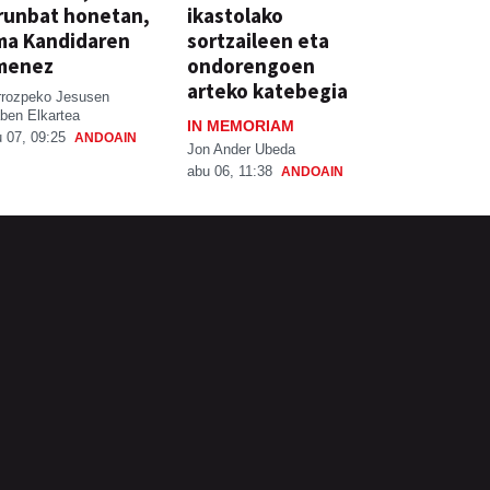
runbat honetan,
ikastolako
ma Kandidaren
sortzaileen eta
menez
ondorengoen
arteko katebegia
rrozpeko Jesusen
ben Elkartea
IN MEMORIAM
 07, 09:25
ANDOAIN
Jon Ander Ubeda
abu 06, 11:38
ANDOAIN