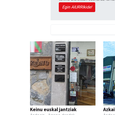
Egin AIURRIkide!
Keinu euskal jantziak
Azka