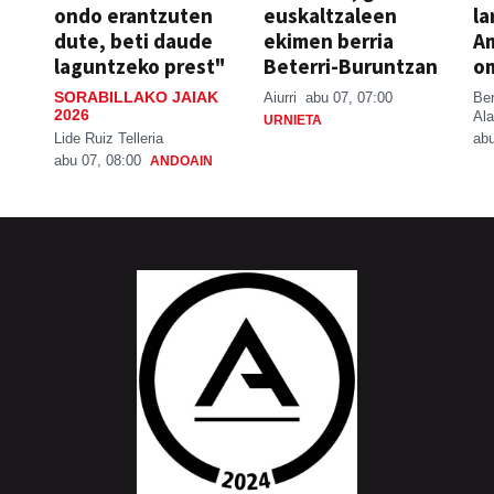
ondo erantzuten
euskaltzaleen
la
dute, beti daude
ekimen berria
A
laguntzeko prest"
Beterri-Buruntzan
o
SORABILLAKO JAIAK
Aiurri
abu 07, 07:00
Be
2026
Ala
URNIETA
Lide Ruiz Telleria
abu
abu 07, 08:00
ANDOAIN