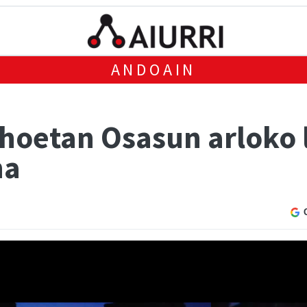
ANDOAIN
ihoetan Osasun arloko 
na