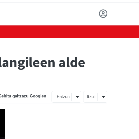
langileen alde
Gehitu gaitzazu Googlen
Entzun
Itzuli