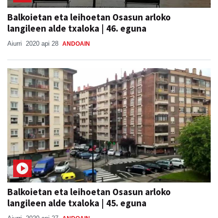
Balkoietan eta leihoetan Osasun arloko
langileen alde txaloka | 46. eguna
Aiurri
2020 api 28
ANDOAIN
Balkoietan eta leihoetan Osasun arloko
langileen alde txaloka | 45. eguna