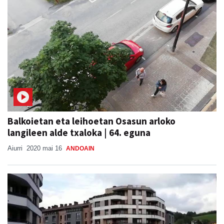
Balkoietan eta leihoetan Osasun arloko
langileen alde txaloka | 64. eguna
Aiurri
2020 mai 16
ANDOAIN