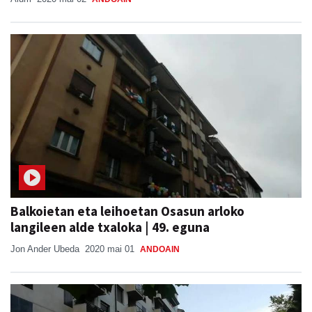
Balkoietan eta leihoetan Osasun arloko
langileen alde txaloka | 49. eguna
Jon Ander Ubeda
2020 mai 01
ANDOAIN