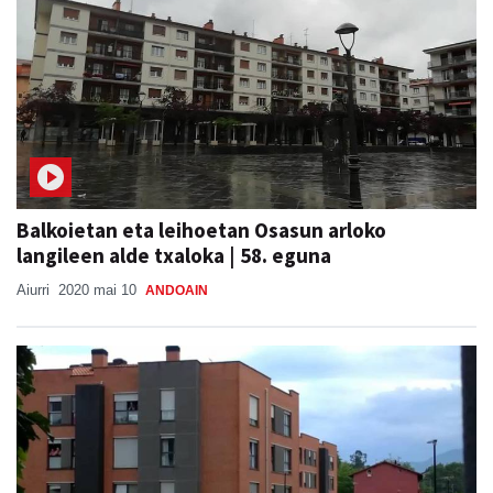
Balkoietan eta leihoetan Osasun arloko
langileen alde txaloka | 58. eguna
Aiurri
2020 mai 10
ANDOAIN