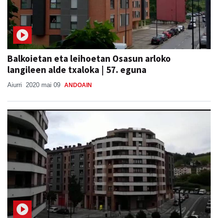
Balkoietan eta leihoetan Osasun arloko
langileen alde txaloka | 57. eguna
Aiurri
2020 mai 09
ANDOAIN