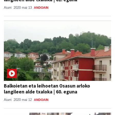
Aiurri
2020 mai 13
ANDOAIN
Balkoietan eta leihoetan Osasun arloko
langileen alde txaloka | 60. eguna
Aiurri
2020 mai 12
ANDOAIN