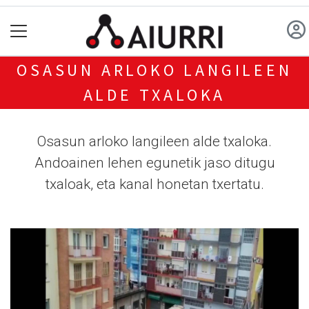
OSASUN ARLOKO LANGILEEN
ALDE TXALOKA
Osasun arloko langileen alde txaloka.
Andoainen lehen egunetik jaso ditugu
txaloak, eta kanal honetan txertatu.