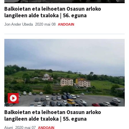
Balkoietan eta leihoetan Osasun arloko
langileen alde txaloka | 56. eguna
Jon Ander Ubeda
2020 mai 08
ANDOAIN
Balkoietan eta leihoetan Osasun arloko
langileen alde txaloka | 55. eguna
Aiurri
2020 mai 07
ANDOAIN