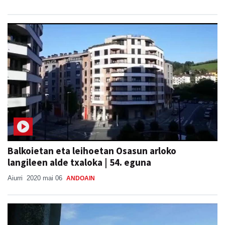
Balkoietan eta leihoetan Osasun arloko
langileen alde txaloka | 54. eguna
Aiurri
2020 mai 06
ANDOAIN