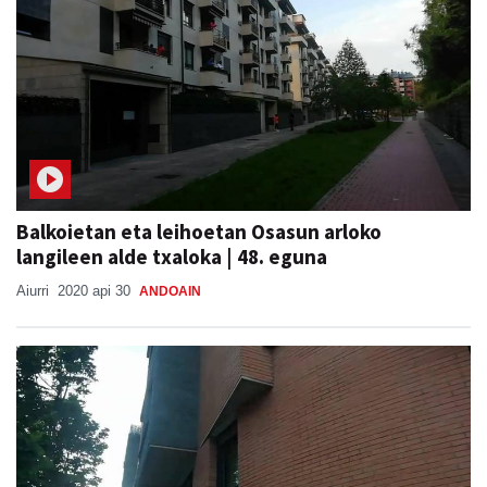
Balkoietan eta leihoetan Osasun arloko
langileen alde txaloka | 48. eguna
Aiurri
2020 api 30
ANDOAIN