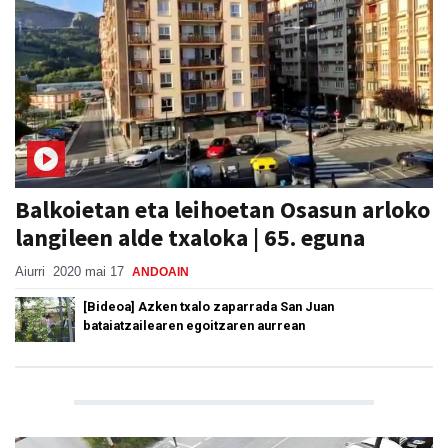
Balkoietan eta leihoetan Osasun arloko
langileen alde txaloka | 65. eguna
Aiurri
2020 mai 17
ANDOAIN
[Bideoa] Azken txalo zaparrada San Juan
bataiatzailearen egoitzaren aurrean