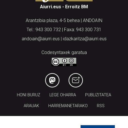
Aiurri.eus - Erroitz BM
Arantzibia plaza, 4-5 behea | ANDOAIN
Tel.: 943 300 732 | Faxa: 943 300 731
andoain@aiurri.eus | idazkaritza@aiurri.eus
Codesyntaxek garatua
HONI BURUZ
LEGE OHARRA
PUBLIZITATEA
ARAUAK
HARREMANETARAKO
RSS