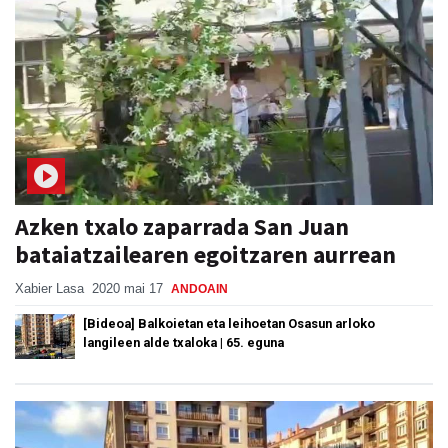
Azken txalo zaparrada San Juan
bataiatzailearen egoitzaren aurrean
Xabier Lasa
2020 mai 17
ANDOAIN
[Bideoa] Balkoietan eta leihoetan Osasun arloko
langileen alde txaloka | 65. eguna