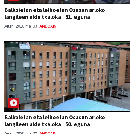
Balkoietan eta leihoetan Osasun arloko
langileen alde txaloka | 51. eguna
Aiurri
2020 mai 03
ANDOAIN
Balkoietan eta leihoetan Osasun arloko
langileen alde txaloka | 50. eguna
Aiurri
2020 mai 02
ANDOAIN