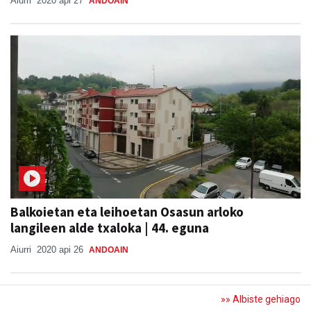
Aiurri
2020 api 27
ANDOAIN
Balkoietan eta leihoetan Osasun arloko
langileen alde txaloka | 44. eguna
Aiurri
2020 api 26
ANDOAIN
»» Albiste gehiago