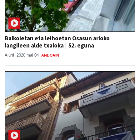
Balkoietan eta leihoetan Osasun arloko
langileen alde txaloka | 52. eguna
Aiurri
2020 mai 04
ANDOAIN