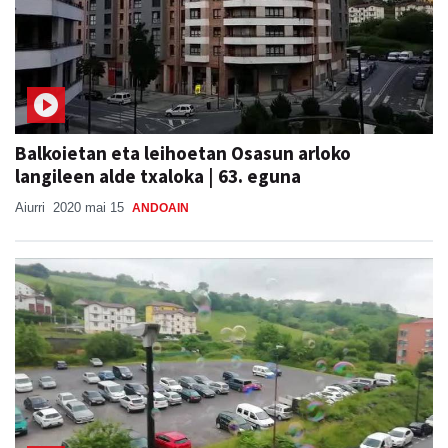
Balkoietan eta leihoetan Osasun arloko
langileen alde txaloka | 63. eguna
Aiurri
2020 mai 15
ANDOAIN