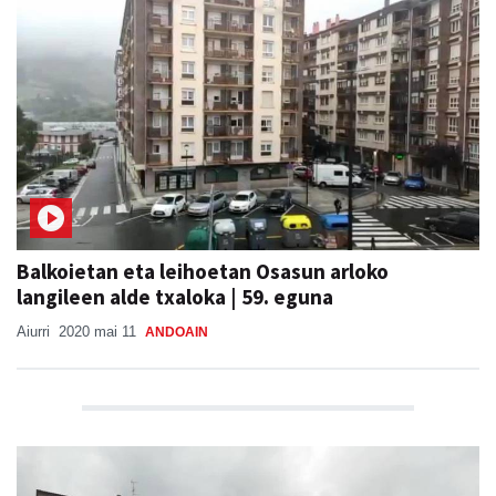
Balkoietan eta leihoetan Osasun arloko
langileen alde txaloka | 59. eguna
Aiurri
2020 mai 11
ANDOAIN