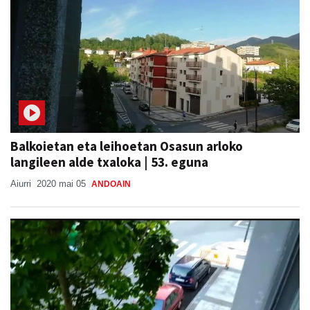
Balkoietan eta leihoetan Osasun arloko
langileen alde txaloka | 53. eguna
Aiurri
2020 mai 05
ANDOAIN