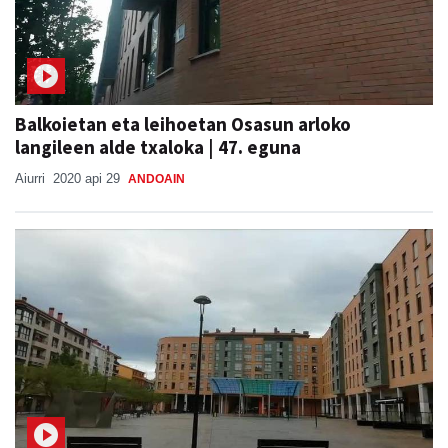
Balkoietan eta leihoetan Osasun arloko
langileen alde txaloka | 47. eguna
Aiurri
2020 api 29
ANDOAIN