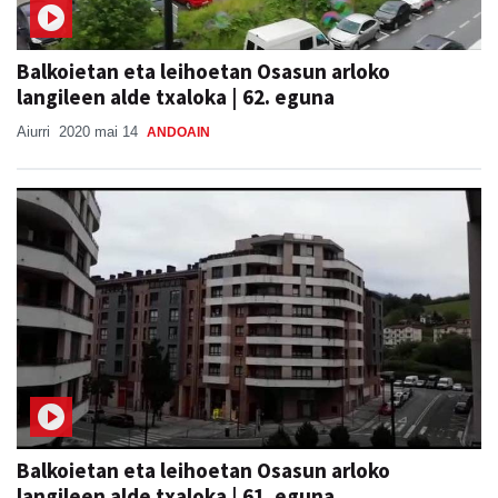
Balkoietan eta leihoetan Osasun arloko
langileen alde txaloka | 62. eguna
Aiurri
2020 mai 14
ANDOAIN
Balkoietan eta leihoetan Osasun arloko
langileen alde txaloka | 61. eguna