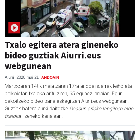
Txalo egitera atera gineneko
bideo guztiak Aiurri.eus
webgunean
Aiurri
2020 mai 21
ANDOAIN
Martxoaren 14tik maiatzaren 17ra andoaindarrak leiho eta
balkoietan txaloka aritu ziren, 65 egunez jarraian. Egun
bakoitzeko bideo bana eskegi zen Aiurri.eus webgunean.
Guztiak batera aurki daitezke
Osasun arloko langileen alde
txaloka
izeneko kanalean.