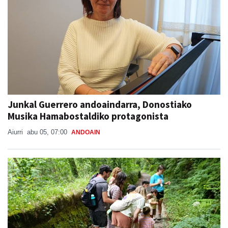
Junkal Guerrero andoaindarra, Donostiako
Musika Hamabostaldiko protagonista
Aiurri
abu 05, 07:00
ANDOAIN