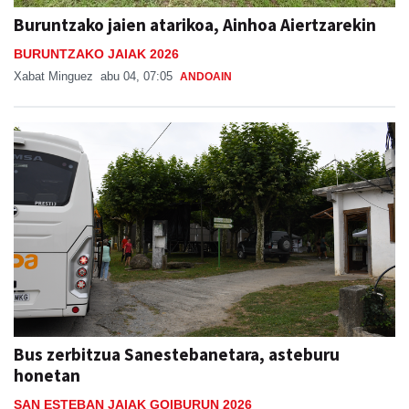
Buruntzako jaien atarikoa, Ainhoa Aiertzarekin
BURUNTZAKO JAIAK 2026
Xabat Minguez
abu 04, 07:05
ANDOAIN
Bus zerbitzua Sanestebanetara, asteburu
honetan
SAN ESTEBAN JAIAK GOIBURUN 2026