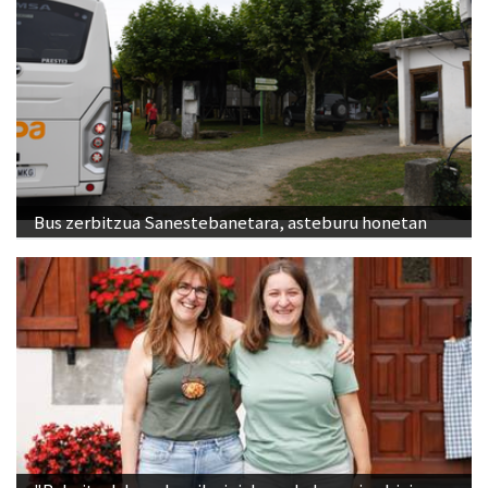
Bus zerbitzua Sanestebanetara, asteburu honetan