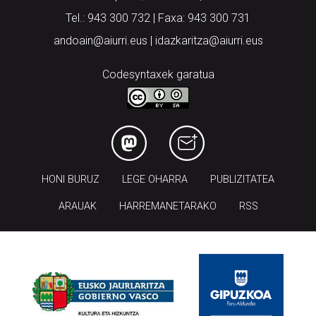
Tel.: 943 300 732 | Faxa: 943 300 731
andoain@aiurri.eus | idazkaritza@aiurri.eus
Codesyntaxek garatua
HONI BURUZ
LEGE OHARRA
PUBLIZITATEA
ARAUAK
HARREMANETARAKO
RSS