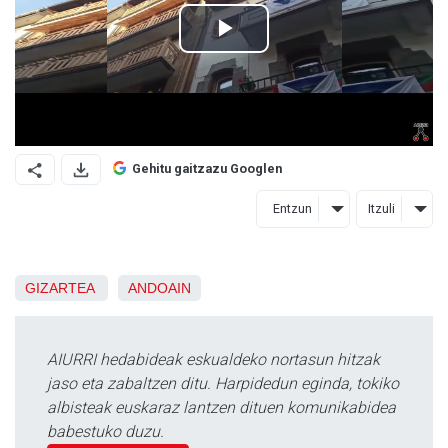
Gehitu gaitzazu Googlen
Entzun
Itzuli
GIZARTEA
ANDOAIN
AIURRI hedabideak eskualdeko nortasun hitzak
jaso eta zabaltzen ditu. Harpidedun eginda, tokiko
albisteak euskaraz lantzen dituen komunikabidea
babestuko duzu.