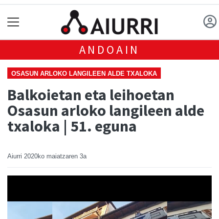
ANDOAIN
OSASUN ARLOKO LANGILEEN ALDE TXALOKA
Balkoietan eta leihoetan
Osasun arloko langileen alde
txaloka | 51. eguna
Aiurri
2020ko maiatzaren 3a