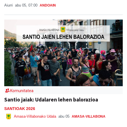
Aiurri
abu 05, 07:00
ANDOAIN
Komunitatea
Santio jaiak: Udalaren lehen balorazioa
SANTIOAK 2026
Amasa-Villabonako Udala
abu 05
AMASA-VILLABONA