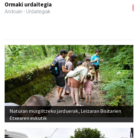
Ormaki urdaitegia
Andoain
- Urdaitegiak
Naturan murgiltzeko jarduerak, Leizaran Bisitarien
Etxearen eskutik