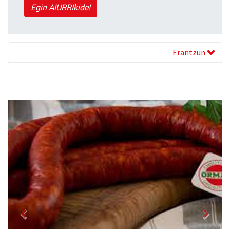
Egin AIURRIkide!
Erantzun
Previous
Next