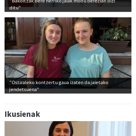
"Bakoitzak bere herriko jaiak modu berezian bizi
ditu"
"Ostiraleko kontzertu gaua izaten da jaietako
jendetsuena"
Ikusienak