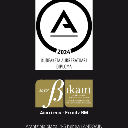
Aiurri.eus - Erroitz BM
Arantzibia plaza, 4-5 behea | ANDOAIN