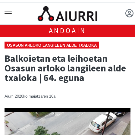
ANDOAIN
OSASUN ARLOKO LANGILEEN ALDE TXALOKA
Balkoietan eta leihoetan
Osasun arloko langileen alde
txaloka | 64. eguna
Aiurri
2020ko maiatzaren 16a