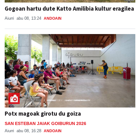
Gogoan hartu dute Katto Amilibia kultur eragilea
Aiurri
abu 08, 13:24
ANDOAIN
Potx magoak girotu du goiza
SAN ESTEBAN JAIAK GOIBURUN 2026
Aiurri
abu 08, 16:28
ANDOAIN