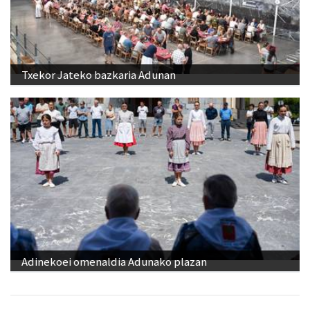
Txekor Jateko bazkaria Adunan
Adinekoei omenaldia Adunako plazan