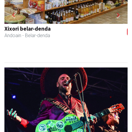
Previous
Next
Xixori belar-denda
Andoain
- Belar-denda