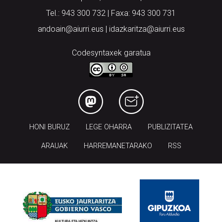
Tel.: 943 300 732 | Faxa: 943 300 731
andoain@aiurri.eus | idazkaritza@aiurri.eus
Codesyntaxek garatua
HONI BURUZ
LEGE OHARRA
PUBLIZITATEA
ARAUAK
HARREMANETARAKO
RSS