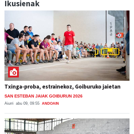
Ikusienak
Txinga-proba, estrainekoz, Goiburuko jaietan
SAN ESTEBAN JAIAK GOIBURUN 2026
Aiurri
abu 09, 09:55
ANDOAIN