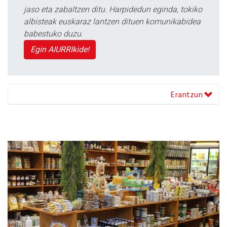
jaso eta zabaltzen ditu. Harpidedun eginda, tokiko
albisteak euskaraz lantzen dituen komunikabidea
babestuko duzu.
Egin AIURRIkide!
Erantzun