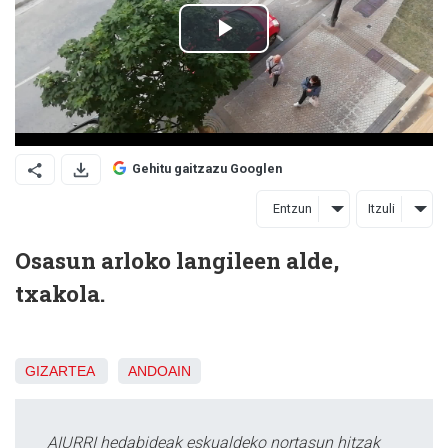
Gehitu gaitzazu Googlen
Entzun
Itzuli
Osasun arloko langileen alde,
txakola.
GIZARTEA
ANDOAIN
AIURRI hedabideak eskualdeko nortasun hitzak