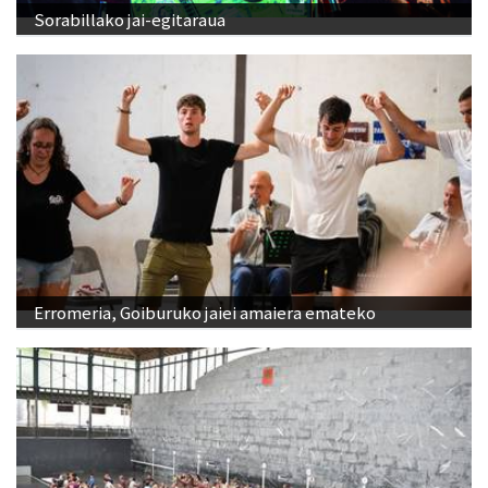
Sorabillako jai-egitaraua
Erromeria, Goiburuko jaiei amaiera emateko