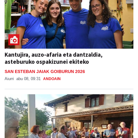
Kantujira, auzo-afaria eta dantzaldia,
asteburuko ospakizunei ekiteko
SAN ESTEBAN JAIAK GOIBURUN 2026
Aiurri
abu 08, 09:31
ANDOAIN