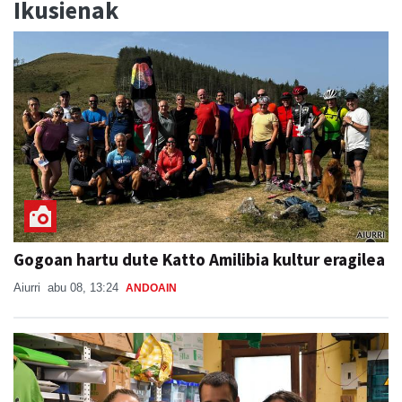
Ikusienak
Gogoan hartu dute Katto Amilibia kultur eragilea
Aiurri
abu 08, 13:24
ANDOAIN