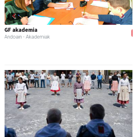
Previous
Next
Francisco Mendikute
Andoain
- Harategiak