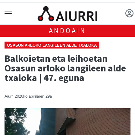
ANDOAIN
OSASUN ARLOKO LANGILEEN ALDE TXALOKA
Balkoietan eta leihoetan
Osasun arloko langileen alde
txaloka | 47. eguna
Aiurri
2020ko apirilaren 29a