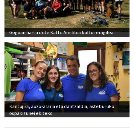
Gogoan hartu dute Katto Amilibia kultur eragilea
Kantujira, auzo-afaria eta dantzaldia, asteburuko
ospakizunei ekiteko