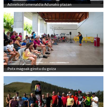
Adinekoei omenaldia Adunako plazan
Potx magoak girotu du goiza