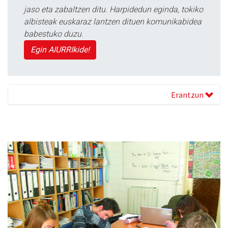
jaso eta zabaltzen ditu. Harpidedun eginda, tokiko
albisteak euskaraz lantzen dituen komunikabidea
babestuko duzu.
Egin AIURRIkide!
Erantzun