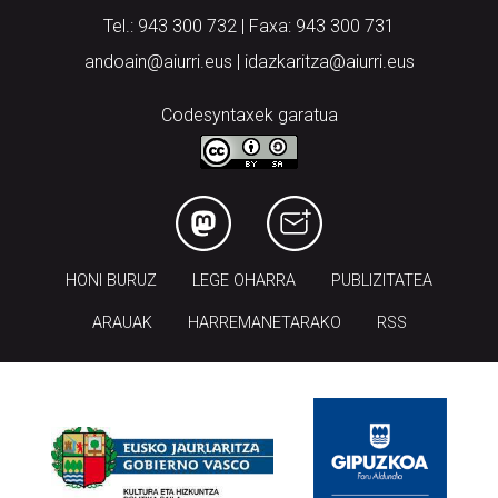
Tel.: 943 300 732 | Faxa: 943 300 731
andoain@aiurri.eus | idazkaritza@aiurri.eus
Codesyntaxek garatua
HONI BURUZ
LEGE OHARRA
PUBLIZITATEA
ARAUAK
HARREMANETARAKO
RSS