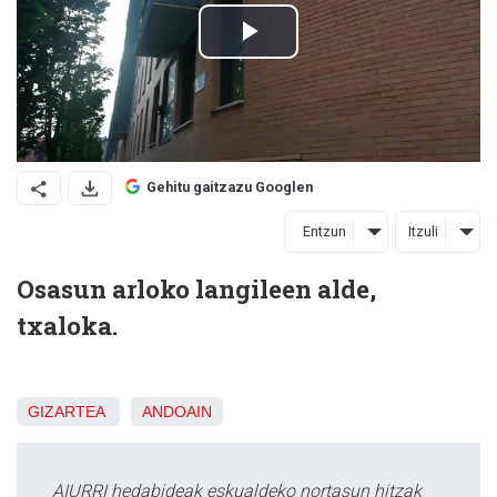
Gehitu gaitzazu Googlen
Entzun
Itzuli
Osasun arloko langileen alde,
txaloka.
GIZARTEA
ANDOAIN
AIURRI hedabideak eskualdeko nortasun hitzak