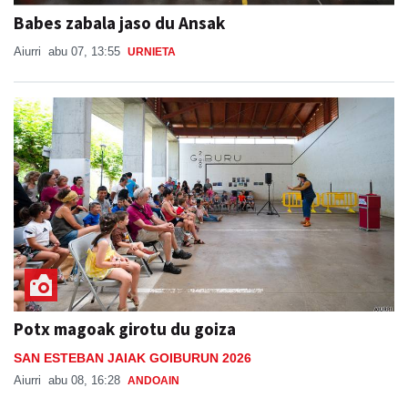
Babes zabala jaso du Ansak
Aiurri
abu 07, 13:55
URNIETA
Potx magoak girotu du goiza
SAN ESTEBAN JAIAK GOIBURUN 2026
Aiurri
abu 08, 16:28
ANDOAIN