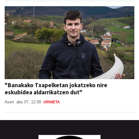
"Banakako Txapelketan jokatzeko nire
eskubidea aldarrikatzen dut"
Aiurri
abu 07, 12:00
URNIETA