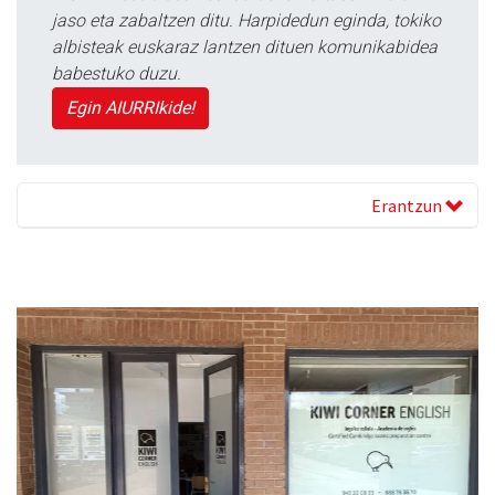
jaso eta zabaltzen ditu. Harpidedun eginda, tokiko
albisteak euskaraz lantzen dituen komunikabidea
babestuko duzu.
Egin AIURRIkide!
Erantzun