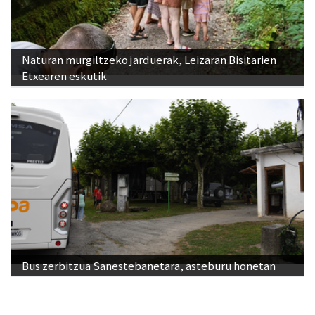
Naturan murgiltzeko jarduerak, Leizaran Bisitarien
Etxearen eskutik
Bus zerbitzua Sanestebanetara, asteburu honetan