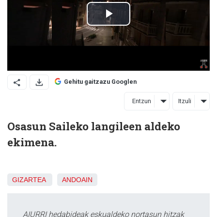
Gehitu gaitzazu Googlen
Entzun
Itzuli
Osasun Saileko langileen aldeko
ekimena.
GIZARTEA
ANDOAIN
AIURRI hedabideak eskualdeko nortasun hitzak