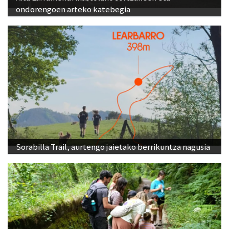
ondorengoen arteko katebegia
Sorabilla Trail, aurtengo jaietako berrikuntza nagusia