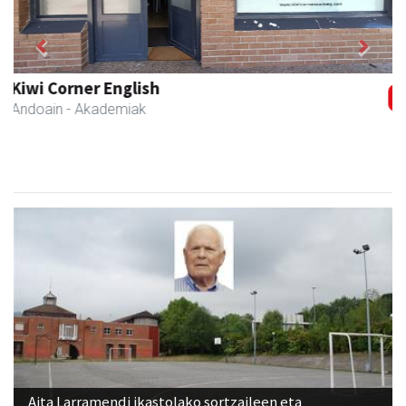
Previous
Next
Francisco Mendikute
Andoain
- Harategiak
Aita Larramendi ikastolako sortzaileen eta