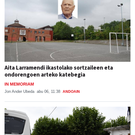
Aita Larramendi ikastolako sortzaileen eta
ondorengoen arteko katebegia
IN MEMORIAM
Jon Ander Ubeda
abu 06, 11:38
ANDOAIN