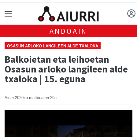
ANDOAIN
OSASUN ARLOKO LANGILEEN ALDE TXALOKA
Balkoietan eta leihoetan
Osasun arloko langileen alde
txaloka | 15. eguna
Aiurri
2020ko martxoaren 29a