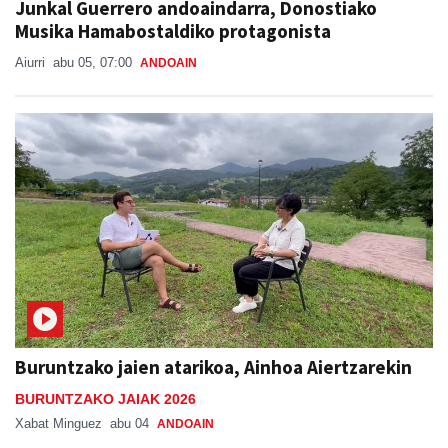
Junkal Guerrero andoaindarra, Donostiako
Musika Hamabostaldiko protagonista
Aiurri
abu 05, 07:00
ANDOAIN
Buruntzako jaien atarikoa, Ainhoa Aiertzarekin
BURUNTZAKO JAIAK 2026
Xabat Minguez
abu 04
ANDOAIN