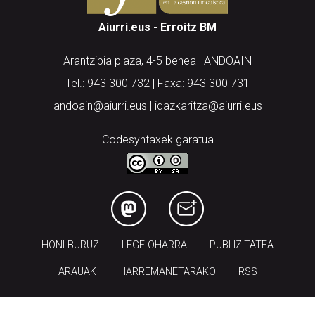
Aiurri.eus - Erroitz BM
Arantzibia plaza, 4-5 behea | ANDOAIN
Tel.: 943 300 732 | Faxa: 943 300 731
andoain@aiurri.eus | idazkaritza@aiurri.eus
Codesyntaxek garatua
HONI BURUZ
LEGE OHARRA
PUBLIZITATEA
ARAUAK
HARREMANETARAKO
RSS