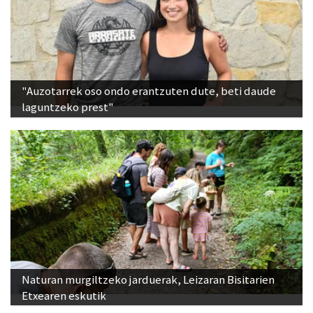
"Auzotarrek oso ondo erantzuten dute, beti daude
laguntzeko prest"
Naturan murgiltzeko jarduerak, Leizaran Bisitarien
Etxearen eskutik