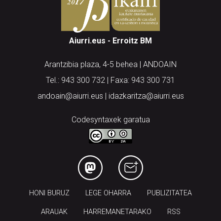
Aiurri.eus - Erroitz BM
Arantzibia plaza, 4-5 behea | ANDOAIN
Tel.: 943 300 732 | Faxa: 943 300 731
andoain@aiurri.eus | idazkaritza@aiurri.eus
Codesyntaxek garatua
HONI BURUZ
LEGE OHARRA
PUBLIZITATEA
ARAUAK
HARREMANETARAKO
RSS