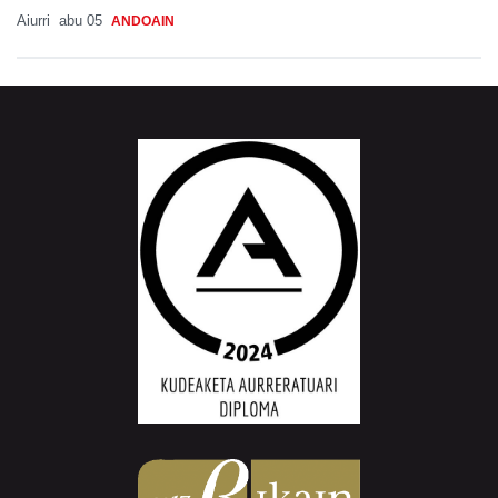
Aiurri
abu 05
ANDOAIN