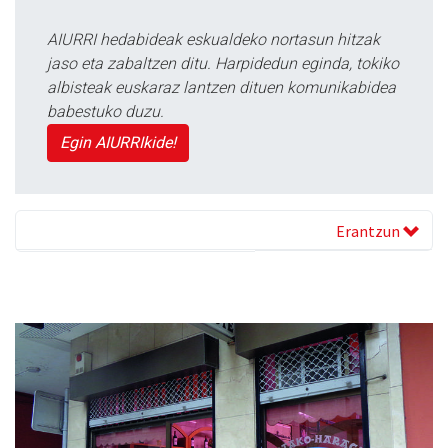
AIURRI hedabideak eskualdeko nortasun hitzak
jaso eta zabaltzen ditu. Harpidedun eginda, tokiko
albisteak euskaraz lantzen dituen komunikabidea
babestuko duzu.
Egin AIURRIkide!
Erantzun