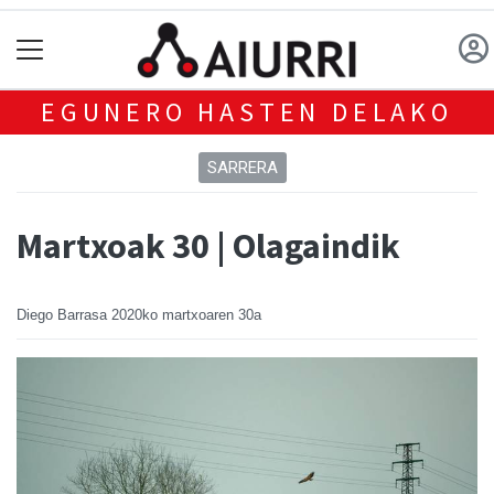
EGUNERO HASTEN DELAKO
SARRERA
Martxoak 30 | Olagaindik
Diego Barrasa
2020ko martxoaren 30a