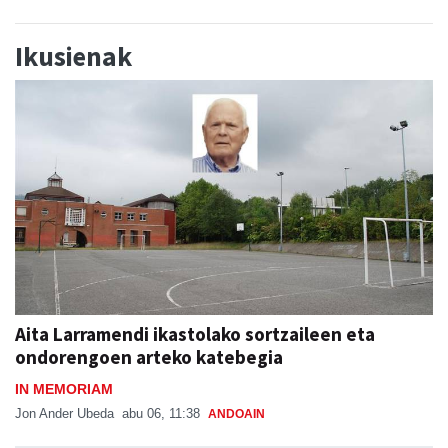
Ikusienak
Aita Larramendi ikastolako sortzaileen eta
ondorengoen arteko katebegia
IN MEMORIAM
Jon Ander Ubeda
abu 06, 11:38
ANDOAIN