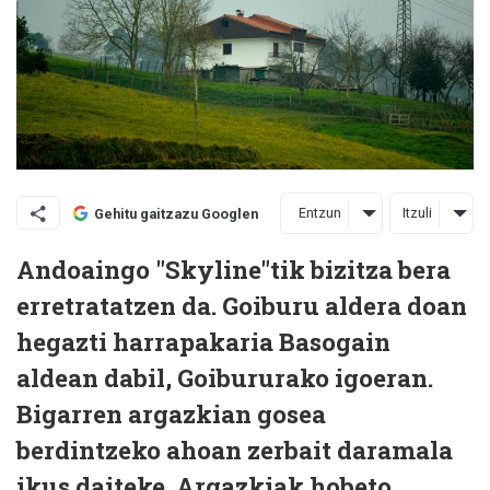
Entzun
Itzuli
Gehitu gaitzazu Googlen
Andoaingo "Skyline"tik bizitza bera
erretratatzen da. Goiburu aldera doan
hegazti harrapakaria Basogain
aldean dabil, Goibururako igoeran.
Bigarren argazkian gosea
berdintzeko ahoan zerbait daramala
ikus daiteke. Argazkiak hobeto