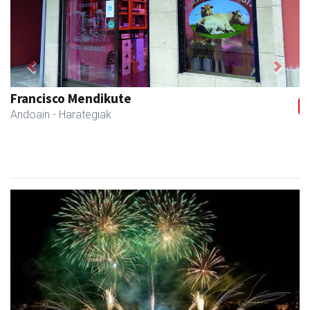
Previous
Next
Francisco Mendikute
Andoain
- Harategiak