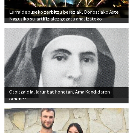
Lurraldebuseko zerbitzu bereziak, Donostiako Aste
Nagusiko su-artifizialez gozatu ahal izateko
Otoitzaldia, larunbat honetan, Ama Kandidaren
omenez