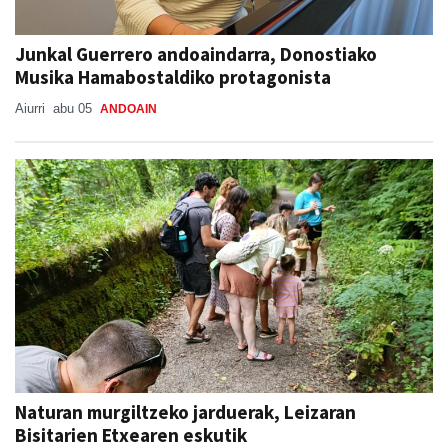
Junkal Guerrero andoaindarra, Donostiako
Musika Hamabostaldiko protagonista
Aiurri
abu 05
ANDOAIN
Naturan murgiltzeko jarduerak, Leizaran
Bisitarien Etxearen eskutik