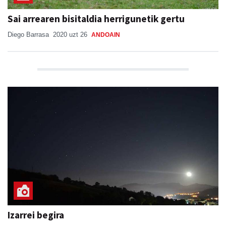
Sai arrearen bisitaldia herrigunetik gertu
Diego Barrasa
2020 uzt 26
ANDOAIN
Izarrei begira