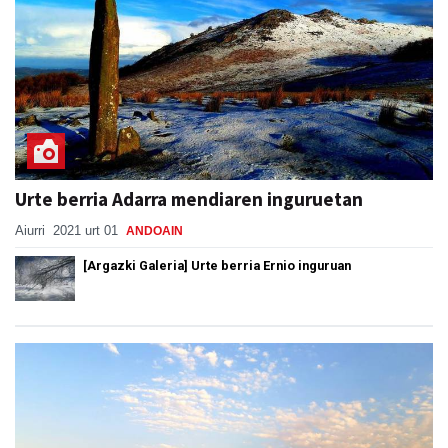
Urte berria Adarra mendiaren inguruetan
Aiurri
2021 urt 01
ANDOAIN
[Argazki Galeria] Urte berria Ernio inguruan