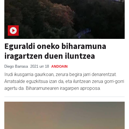
Eguraldi oneko biharamuna
iragartzen duen iluntzea
Diego Barrasa
2021 urr 18
ANDOAIN
Irudi ikusgarria gaurkoan, zerura begira jarri denarentzat.
Arratsalde eguzkitsua izan da, eta iluntzean zerua gorri-gorri
agertu da. Biharamunearen iragarpen aproposa.