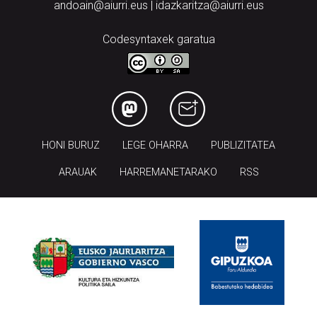
andoain@aiurri.eus | idazkaritza@aiurri.eus
Codesyntaxek garatua
HONI BURUZ
LEGE OHARRA
PUBLIZITATEA
ARAUAK
HARREMANETARAKO
RSS