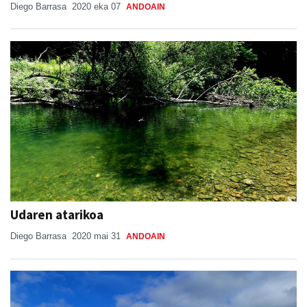
Diego Barrasa
2020 eka 07
ANDOAIN
Udaren atarikoa
Diego Barrasa
2020 mai 31
ANDOAIN