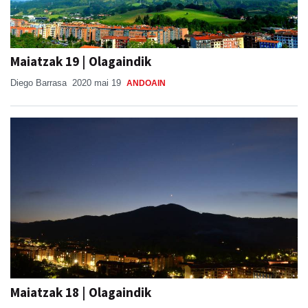
Maiatzak 19 | Olagaindik
Diego Barrasa
2020 mai 19
ANDOAIN
Maiatzak 18 | Olagaindik