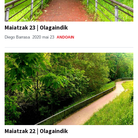
Maiatzak 23 | Olagaindik
Diego Barrasa
2020 mai 23
ANDOAIN
Maiatzak 22 | Olagaindik