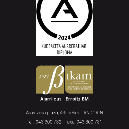
Aiurri.eus - Erroitz BM
Arantzibia plaza, 4-5 behea | ANDOAIN
Tel.: 943 300 732 | Faxa: 943 300 731