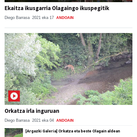
Ekaitza ikusgarria Olagaingo ikuspegitik
Diego Barrasa
2021 eka 17
ANDOAIN
Orkatza irla inguruan
Diego Barrasa
2021 eka 04
ANDOAIN
[Argazki Galeria] Orkatza eta beste Olagain aldean