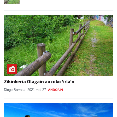
Zikinkeria Olagain auzoko 'irla'n
Diego Barrasa
2021 mai 27
ANDOAIN