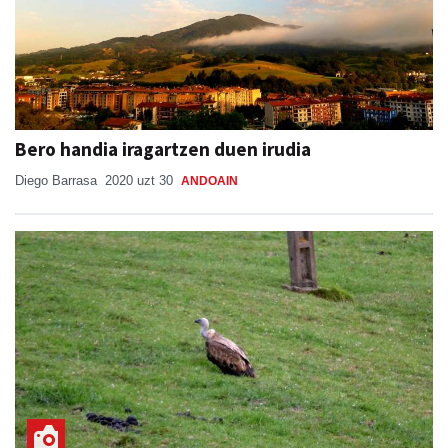
Bero handia iragartzen duen irudia
Diego Barrasa
2020 uzt 30
ANDOAIN