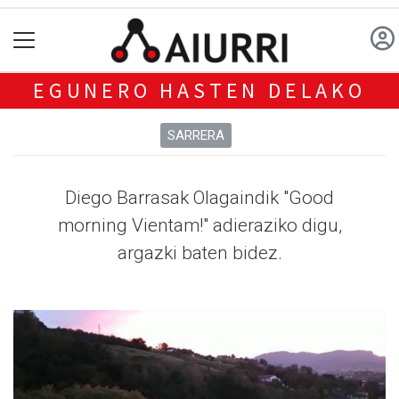
EGUNERO HASTEN DELAKO
SARRERA
Diego Barrasak Olagaindik "Good
morning Vientam!" adieraziko digu,
argazki baten bidez.