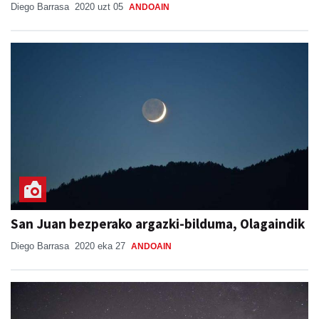
Diego Barrasa
2020 uzt 05
ANDOAIN
San Juan bezperako argazki-bilduma, Olagaindik
Diego Barrasa
2020 eka 27
ANDOAIN