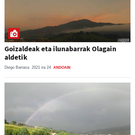
Goizaldeak eta ilunabarrak Olagain
aldetik
Diego Barrasa
2021 ira 24
ANDOAIN