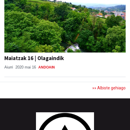
Maiatzak 16 | Olagaindik
Aiurri
2020 mai 16
ANDOAIN
»» Albiste gehiago