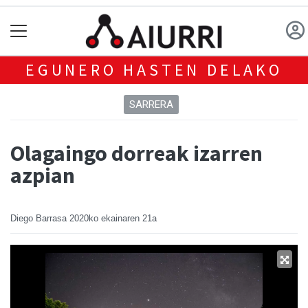
EGUNERO HASTEN DELAKO
SARRERA
Olagaingo dorreak izarren
azpian
Diego Barrasa
2020ko ekainaren 21a