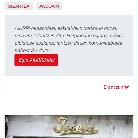
GIZARTEA
ANDOAIN
AIURRI hedabideak eskualdeko nortasun hitzak
jaso eta zabaltzen ditu. Harpidedun eginda, tokiko
albisteak euskaraz lantzen dituen komunikabidea
babestuko duzu.
Egin AIURRIkide!
Erantzun