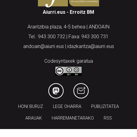
Aiurri.eus - Erroitz BM
Arantzibia plaza, 4-5 behea | ANDOAIN
Tel.: 943 300 732 | Faxa: 943 300 731
andoain@aiurri.eus | idazkaritza@aiurri.eus
Codesyntaxek garatua
HONI BURUZ
LEGE OHARRA
PUBLIZITATEA
ARAUAK
HARREMANETARAKO
RSS