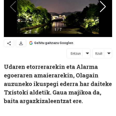
Gehitu gaitzazu Googlen
Entzun
Itzuli
Udaren etorrerarekin eta Alarma
egoeraren amaierarekin, Olagain
auzuneko ikuspegi ederra har daiteke
Txistoki aldetik. Gaua majikoa da,
baita argazkizaleentzat ere.