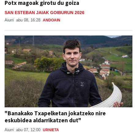
Potx magoak girotu du goiza
SAN ESTEBAN JAIAK GOIBURUN 2026
Aiurri
abu 08, 16:28
ANDOAIN
"Banakako Txapelketan jokatzeko nire
eskubidea aldarrikatzen dut"
Aiurri
abu 07, 12:00
URNIETA