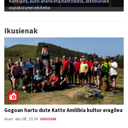
Kantujira, auzo-afaria eta dantzaldia, asteburuko
ospakizunei ekiteko
Ikusienak
Gogoan hartu dute Katto Amilibia kultur eragilea
Aiurri
abu 08, 13:24
ANDOAIN