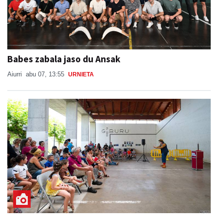
Babes zabala jaso du Ansak
Aiurri
abu 07, 13:55
URNIETA