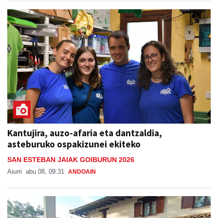
Kantujira, auzo-afaria eta dantzaldia,
asteburuko ospakizunei ekiteko
SAN ESTEBAN JAIAK GOIBURUN 2026
Aiurri
abu 08, 09:31
ANDOAIN