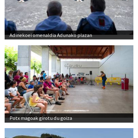
Adinekoei omenaldia Adunako plazan
Potx magoak girotu du goiza