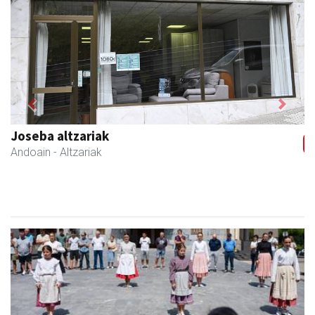
Previous
Next
Coviran Karrika
Andoain
- Janari-dendak