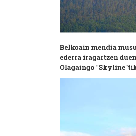
Belkoain mendia musuk
ederra iragartzen duen
Olagaingo "Skyline"tik