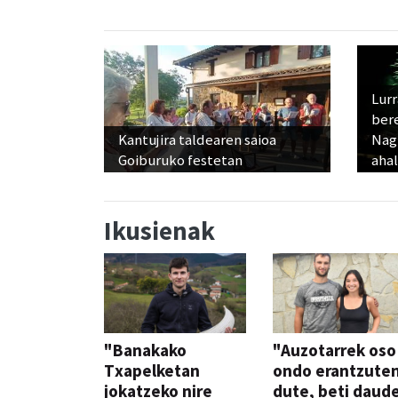
Lur
ber
Kantujira taldearen saioa
Nagu
Goiburuko festetan
ahal
Ikusienak
"Banakako
"Auzotarrek oso
Txapelketan
ondo erantzute
jokatzeko nire
dute, beti daud