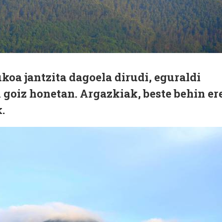
oa jantzita dagoela dirudi, eguraldi
 goiz honetan. Argazkiak, beste behin ere
.