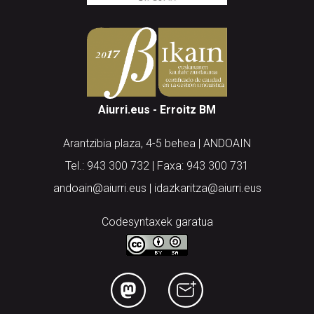
Aiurri.eus - Erroitz BM
Arantzibia plaza, 4-5 behea | ANDOAIN
Tel.: 943 300 732 | Faxa: 943 300 731
andoain@aiurri.eus | idazkaritza@aiurri.eus
Codesyntaxek garatua