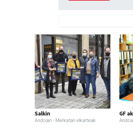
Salkin
GF a
Andoain
- Merkatari elkarteak
Andoa