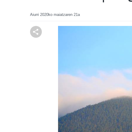
Aiurri
2020ko maiatzaren 21a