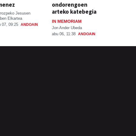
menez
ondorengoen
arteko katebegia
rrozpeko Jesusen
ben Elkartea
IN MEMORIAM
 07, 09:25
ANDOAIN
Jon Ander Ubeda
abu 06, 11:38
ANDOAIN