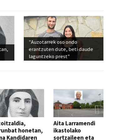
"Auzotarrek oso ondo
tan,
erantzuten dute, beti daude
laguntzeko prest"
oitzaldia,
Aita Larramendi
runbat honetan,
ikastolako
ma Kandidaren
sortzaileen eta