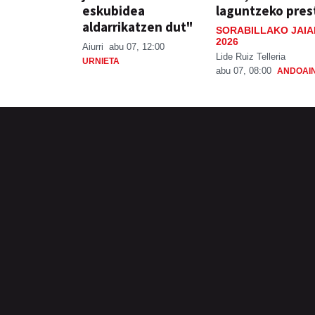
eskubidea
laguntzeko pres
aldarrikatzen dut"
SORABILLAKO JAIA
2026
Aiurri
abu 07, 12:00
Lide Ruiz Telleria
URNIETA
abu 07, 08:00
ANDOAI