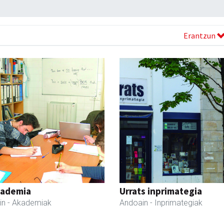
Erantzun
kademia
Urrats inprimategia
in
- Akademiak
Andoain
- Inprimategiak