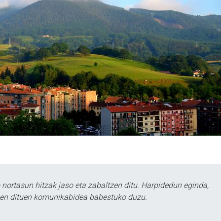
ortasun hitzak jaso eta zabaltzen ditu. Harpidedun eginda,
tzen dituen komunikabidea babestuko duzu.