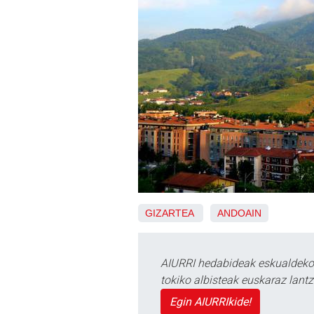
GIZARTEA
ANDOAIN
AIURRI hedabideak eskualdeko n
tokiko albisteak euskaraz lan
Egin AIURRIkide!