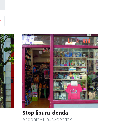
Stop liburu-denda
Andoain
- Liburu-dendak