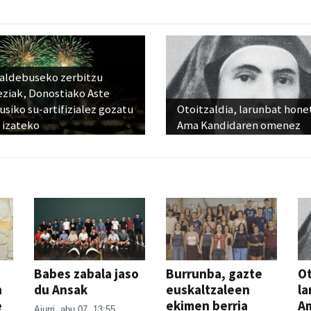
raldebuseko zerbitzu
eziak, Donostiako Aste
siko su-artifizialez gozatu
Otoitzaldia, larunbat hone
 izateko
Ama Kandidaren omenez
Babes zabala jaso
Burrunba, gazte
Ot
n
du Ansak
euskaltzaleen
la
e
ekimen berria
A
Aiurri
abu 07, 13:55