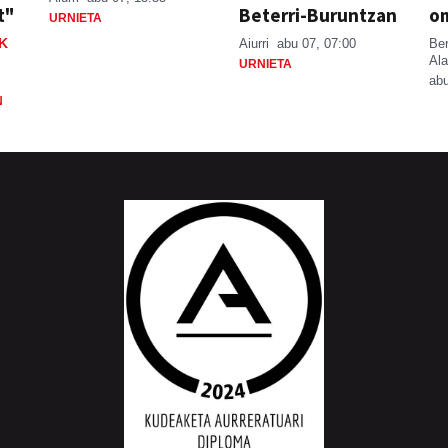
t"
Beterri-Buruntzan
o
URNIETA
K
Aiurri
abu 07, 07:00
Be
Ala
URNIETA
abu
N