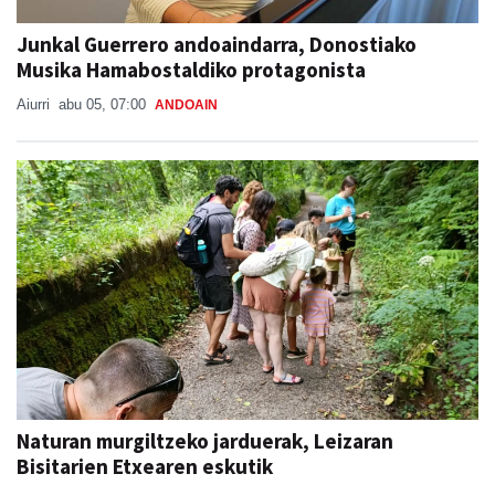
Junkal Guerrero andoaindarra, Donostiako
Musika Hamabostaldiko protagonista
Aiurri
abu 05, 07:00
ANDOAIN
Naturan murgiltzeko jarduerak, Leizaran
Bisitarien Etxearen eskutik