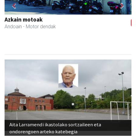
Previous
Next
Txindoki taberna
Andoain
-
Aita Larramendi ikastolako sortzaileen eta
ondorengoen arteko katebegia