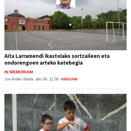
Aita Larramendi ikastolako sortzaileen eta
ondorengoen arteko katebegia
IN MEMORIAM
Jon Ander Ubeda
abu 06, 11:38
ANDOAIN