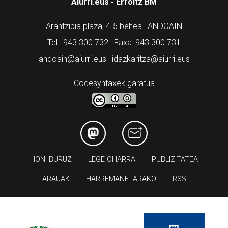
Aiurri.eus - Erroitz BM
Arantzibia plaza, 4-5 behea | ANDOAIN
Tel.: 943 300 732 | Faxa: 943 300 731
andoain@aiurri.eus | idazkaritza@aiurri.eus
Codesyntaxek garatua
HONI BURUZ
LEGE OHARRA
PUBLIZITATEA
ARAUAK
HARREMANETARAKO
RSS