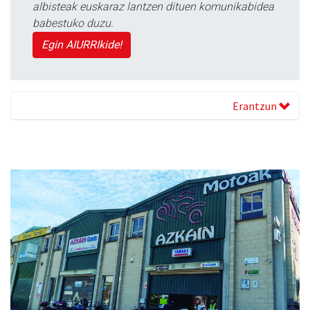
albisteak euskaraz lantzen dituen komunikabidea
babestuko duzu.
Egin AIURRIkide!
Erantzun