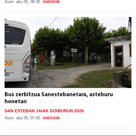
Aiurri
abu 05, 08:30
ANDOAIN
Bus zerbitzua Sanestebanetara, asteburu
honetan
SAN ESTEBAN JAIAK GOIBURUN 2026
Aiurri
abu 05, 07:00
ANDOAIN