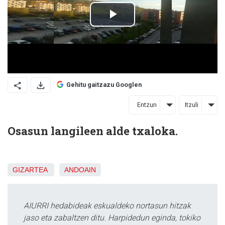
Gehitu gaitzazu Googlen
Entzun
Itzuli
Osasun langileen alde txaloka.
GIZARTEA
ANDOAIN
AIURRI hedabideak eskualdeko nortasun hitzak
jaso eta zabaltzen ditu. Harpidedun eginda, tokiko