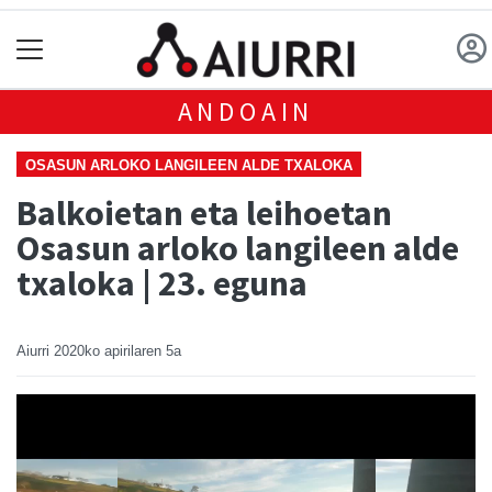
ANDOAIN
OSASUN ARLOKO LANGILEEN ALDE TXALOKA
Balkoietan eta leihoetan
Osasun arloko langileen alde
txaloka | 23. eguna
Aiurri
2020ko apirilaren 5a