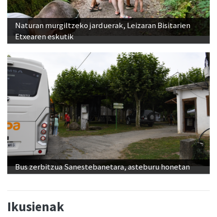
Naturan murgiltzeko jarduerak, Leizaran Bisitarien
Etxearen eskutik
Bus zerbitzua Sanestebanetara, asteburu honetan
Ikusienak