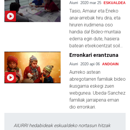
Aiurri
2020 mar 25
ESKUALDEA
Tasio, Amaiur eta Eneko
anai-arrebak hiru dira, eta
hiruren irudimena oso
handia da! Bideo-muntaia
ederra egin dute, hasiera
batean etxekoentzat soil…
Erronkari erantzuna
Aiurri
2020 api 06
ANDOAIN
Aurreko astean
abregotarren familiak bideo
ikusgarria eskegi zuen
webgunea. Ubeda-Sanchez
familiak jarraipena eman
dio erronkari.
AIURRI hedabideak eskualdeko nortasun hitzak