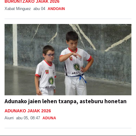
BURUNTZAKO JAIAK 2026
Xabat Minguez
abu 04
ANDOAIN
Adunako jaien lehen txanpa, asteburu honetan
ADUNAKO JAIAK 2026
Aiurri
abu 05, 08:47
ADUNA