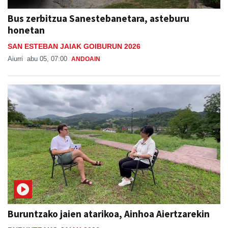
Bus zerbitzua Sanestebanetara, asteburu
honetan
SAN ESTEBAN JAIAK GOIBURUN 2026
Aiurri
abu 05, 07:00
ANDOAIN
Buruntzako jaien atarikoa, Ainhoa Aiertzarekin