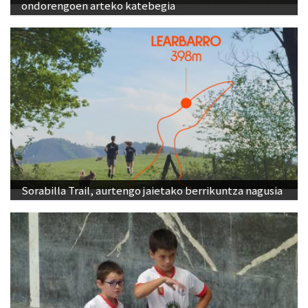
ondorengoen arteko katebegia
Sorabilla Trail, aurtengo jaietako berrikuntza nagusia