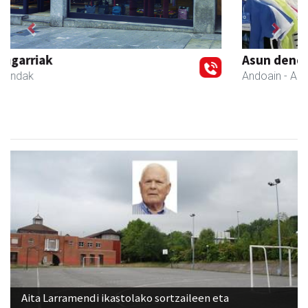
Previous
Next
Asun denda
Andoain
- Arropa-dendak
Aita Larramendi ikastolako sortzaileen eta