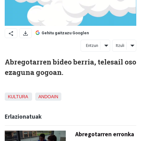
Gehitu gaitzazu Googlen
Entzun
Itzuli
Abregotarren bideo berria, telesail oso
ezaguna gogoan.
KULTURA
ANDOAIN
Erlazionatuak
Abregotarren erronka