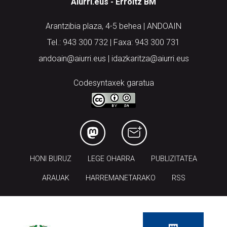
Aiurri.eus - Erroitz BM
Arantzibia plaza, 4-5 behea | ANDOAIN
Tel.: 943 300 732 | Faxa: 943 300 731
andoain@aiurri.eus | idazkaritza@aiurri.eus
Codesyntaxek garatua
HONI BURUZ
LEGE OHARRA
PUBLIZITATEA
ARAUAK
HARREMANETARAKO
RSS