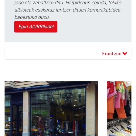
jaso eta zabaltzen ditu. Harpidedun eginda, tokiko
albisteak euskaraz lantzen dituen komunikabidea
babestuko duzu.
Egin AIURRIkide!
Erantzun