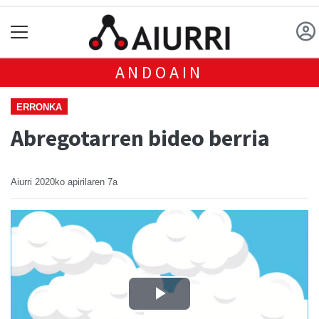
ANDOAIN
ERRONKA
Abregotarren bideo berria
Aiurri
2020ko apirilaren 7a