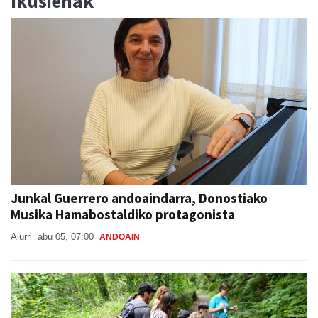
Ikusienak
Junkal Guerrero andoaindarra, Donostiako
Musika Hamabostaldiko protagonista
Aiurri
abu 05, 07:00
ANDOAIN