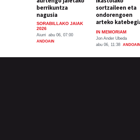
aurtengo jaietako
ikastolako
berrikuntza
sortzaileen eta
nagusia
ondorengoen
arteko katebegi
SORABILLAKO JAIAK
2026
IN MEMORIAM
Aiurri
abu 06, 07:00
Jon Ander Ubeda
ANDOAIN
abu 06, 11:38
ANDOAI