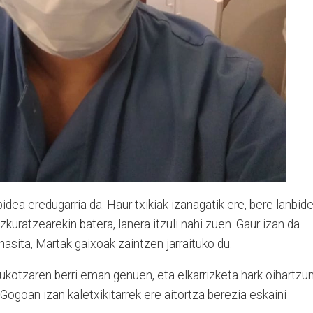
idea eredugarria da. Haur txikiak izanagatik ere, bere lanbid
zkuratzearekin batera, lanera itzuli nahi zuen. Gaur izan da
asita, Martak gaixoak zaintzen jarraituko du.
ukotzaren berri eman genuen, eta elkarrizketa hark oihartzu
Gogoan izan kaletxikitarrek ere aitortza berezia eskaini