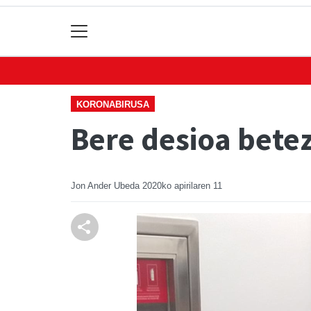
KORONABIRUSA
Bere desioa betez
Jon Ander Ubeda
2020ko apirilaren 11