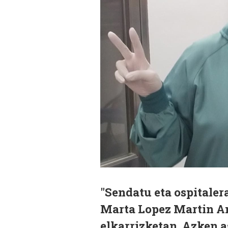
"Sendatu eta ospitaler
Marta Lopez Martin An
elkarrizketan. Azken 