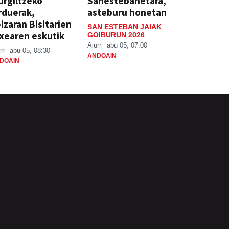
rgiltzeko
Sanestebanetara,
rduerak,
asteburu honetan
izaran Bisitarien
SAN ESTEBAN JAIAK
xearen eskutik
GOIBURUN 2026
Aiurri
abu 05, 07:00
rri
abu 05, 08:30
ANDOAIN
DOAIN