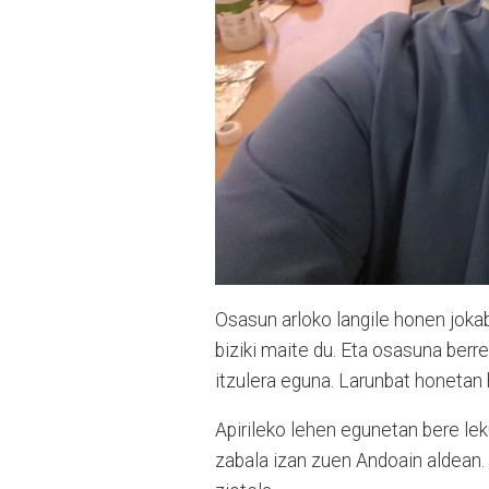
Osasun arloko langile honen jokab
biziki maite du. Eta osasuna berre
itzulera eguna. Larunbat honetan h
Apirileko lehen egunetan bere lek
zabala izan zuen Andoain aldean. 