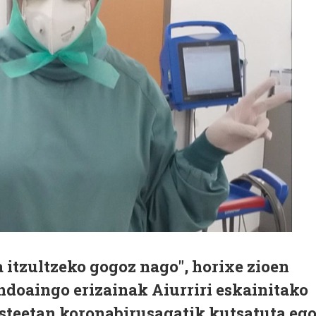
a itzultzeko gogoz nago", horixe zioen
doaingo erizainak Aiurriri eskainitako
asteetan koronabirusagatik kutsatuta eg