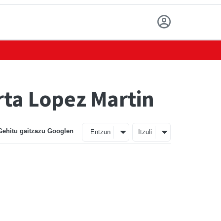
rta Lopez Martin
Gehitu gaitzazu Googlen
Entzun
Itzuli