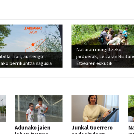
Naturan murgiltzeko
billa Trail, aurtengo
jarduerak, Leizaran Bisitar
tako berrikuntza nagusia
Etxearen eskutik
Adunako jaien
Junkal Guerrero
N