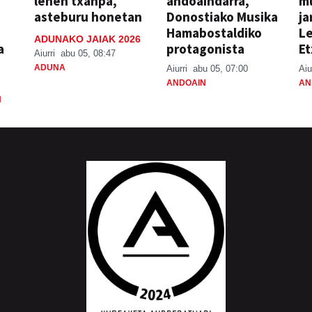
lehen txanpa,
andoaindarra,
mu
asteburu honetan
Donostiako Musika
ja
Hamabostaldiko
Le
ADUNAKO JAIAK 2026
a
protagonista
Et
Aiurri
abu 05, 08:47
ADUNA
Aiurri
abu 05, 07:00
Aiu
ANDOAIN
AN
N