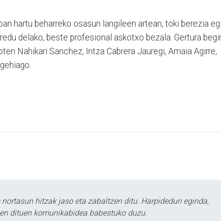
oan hartu beharreko osasun langileen artean, toki berezia eg
redu delako, beste profesional askotxo bezala. Gertura begi
 dioten Nahikari Sanchez, Intza Cabrera Jauregi, Amaia Agirre,
 gehiago.
ortasun hitzak jaso eta zabaltzen ditu. Harpidedun eginda,
tzen dituen komunikabidea babestuko duzu.