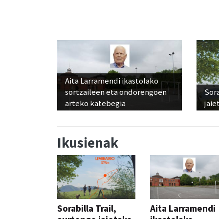
Aita Larramendi ikastolako
sortzaileen eta ondorengoen
Sora
arteko katebegia
jaie
Ikusienak
Sorabilla Trail,
Aita Larramendi