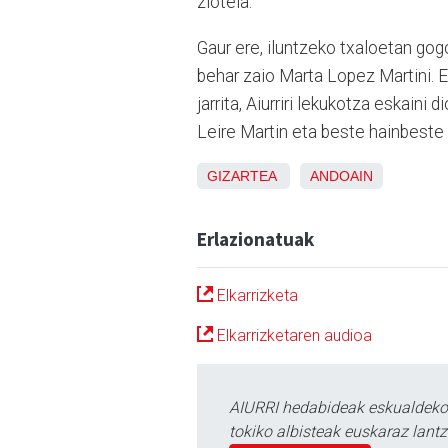
ziotela.
Gaur ere, iluntzeko txaloetan gog
behar zaio Marta Lopez Martini. E
jarrita, Aiurriri lekukotza eskaini
Leire Martin eta beste hainbeste
GIZARTEA
ANDOAIN
Erlazionatuak
Elkarrizketa
Elkarrizketaren audioa
AIURRI hedabideak eskualdeko n
tokiko albisteak euskaraz lan