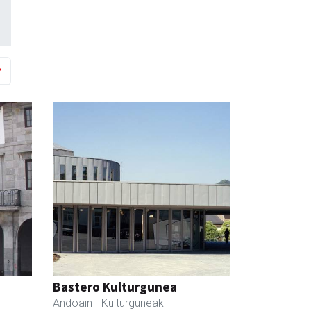
Bastero Kulturgunea
Andoain
- Kulturguneak