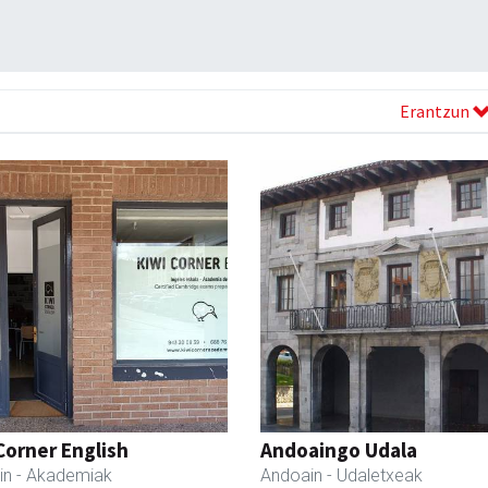
Erantzun
Corner English
Andoaingo Udala
in
- Akademiak
Andoain
- Udaletxeak