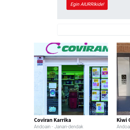
Egin AIURRIkide!
Coviran Karrika
Kiwi 
Andoain
- Janari-dendak
Andoa