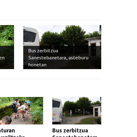
Bus zerbitzua
ien
Sanestebanetara, asteburu
honetan
aturan
Bus zerbitzua