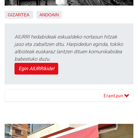
GIZARTEA
ANDOAIN
AIURRI hedabideak eskualdeko nortasun hitzak
jaso eta zabaltzen ditu. Harpidedun eginda, tokiko
albisteak euskaraz lantzen dituen komunikabidea
babestuko duzu.
Egin AIURRIkide!
Erantzun