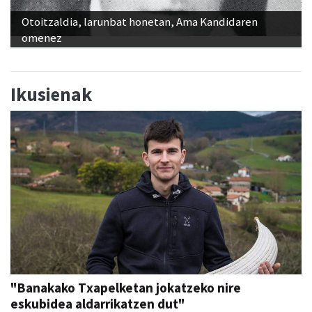
Otoitzaldia, larunbat honetan, Ama Kandidaren
omenez
Ikusienak
"Banakako Txapelketan jokatzeko nire
eskubidea aldarrikatzen dut"