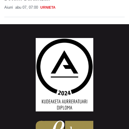
Aiurri
abu 07, 07:00
URNIETA