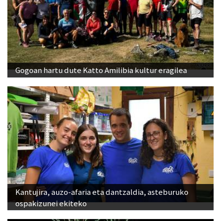
Gogoan hartu dute Katto Amilibia kultur eragilea
Kantujira, auzo-afaria eta dantzaldia, asteburuko
ospakizunei ekiteko