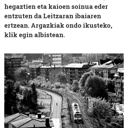
hegaztien eta kaioen soinua eder
entzuten da Leitzaran ibaiaren
ertzean. Argazkiak ondo ikusteko,
klik egin albistean.