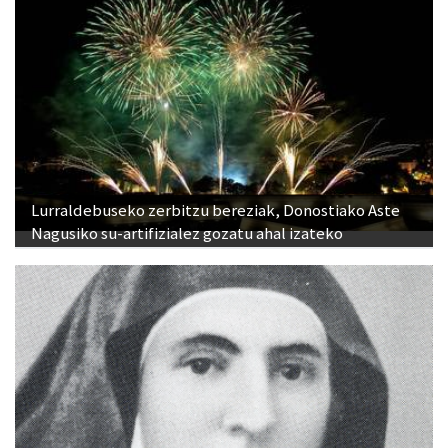
Lurraldebuseko zerbitzu bereziak, Donostiako Aste
Nagusiko su-artifizialez gozatu ahal izateko