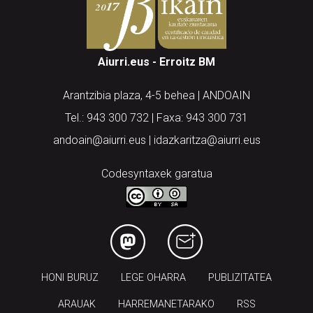
Aiurri.eus - Erroitz BM
Arantzibia plaza, 4-5 behea | ANDOAIN
Tel.: 943 300 732 | Faxa: 943 300 731
andoain@aiurri.eus | idazkaritza@aiurri.eus
Codesyntaxek garatua
HONI BURUZ
LEGE OHARRA
PUBLIZITATEA
ARAUAK
HARREMANETARAKO
RSS