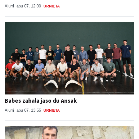
Aiurri
abu 07, 12:00
URNIETA
Babes zabala jaso du Ansak
Aiurri
abu 07, 13:55
URNIETA