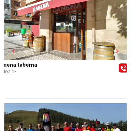
Previous
Next
Andoaingo Udala
Andoain
- Udaletxeak