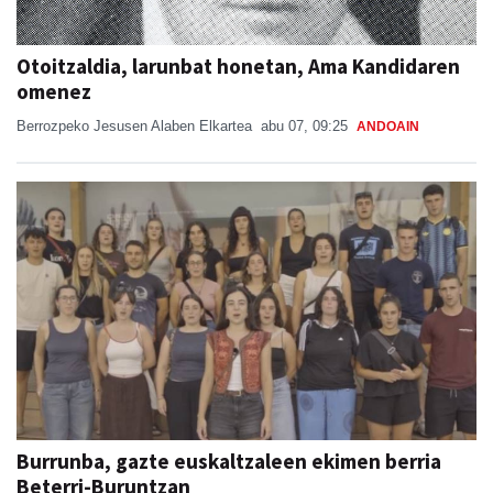
Otoitzaldia, larunbat honetan, Ama Kandidaren
omenez
Berrozpeko Jesusen Alaben Elkartea
abu 07, 09:25
ANDOAIN
Burrunba, gazte euskaltzaleen ekimen berria
Beterri-Buruntzan