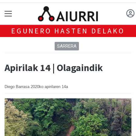
EGUNERO HASTEN DELAKO
SARRERA
Apirilak 14 | Olagaindik
Diego Barrasa
2020ko apirilaren 14a