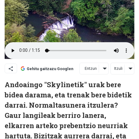
Entzun
Itzuli
Gehitu gaitzazu Googlen
Andoaingo "Skylinetik" urak bere
bidea darama, eta trenak bere bidetik
darrai. Normaltasunera itzulera?
Gaur langileak berriro lanera,
elkarren arteko prebentzio neurriak
hartuta. Bizitzak aurrera darrai, eta