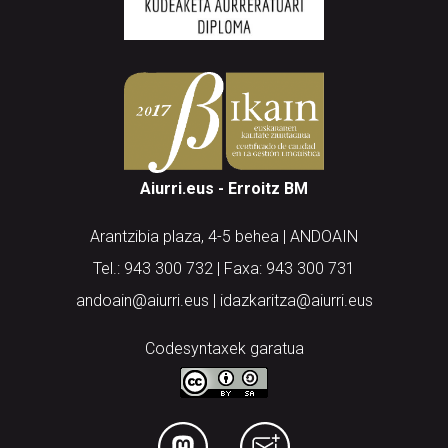
Aiurri.eus - Erroitz BM
Arantzibia plaza, 4-5 behea | ANDOAIN
Tel.: 943 300 732 | Faxa: 943 300 731
andoain@aiurri.eus | idazkaritza@aiurri.eus
Codesyntaxek garatua