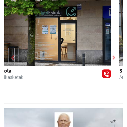
Previous
Next
Salkin
Andoain
- Merkatari elkarteak