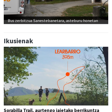
Bus zerbitzua Sanestebanetara, asteburu honetan
Ikusienak
Sorabilla Trail, aurtengo jaietako berrikuntza