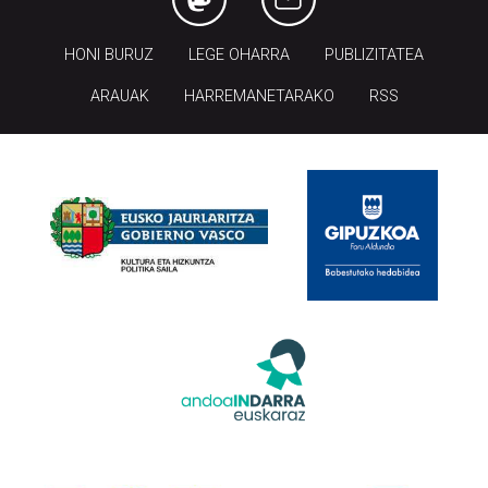
HONI BURUZ
LEGE OHARRA
PUBLIZITATEA
ARAUAK
HARREMANETARAKO
RSS