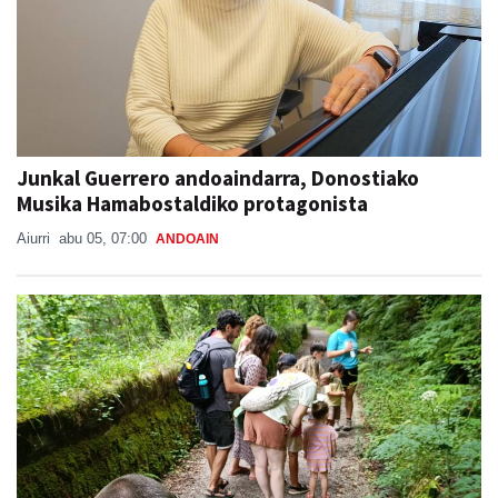
Junkal Guerrero andoaindarra, Donostiako
Musika Hamabostaldiko protagonista
Aiurri
abu 05, 07:00
ANDOAIN