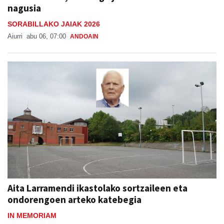
nagusia
SORABILLAKO JAIAK 2026
Aiurri
abu 06, 07:00
ANDOAIN
Aita Larramendi ikastolako sortzaileen eta
ondorengoen arteko katebegia
IN MEMORIAM