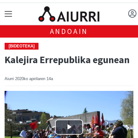
ANDOAIN
[BIDEOTEKA]
Kalejira Errepublika egunean
Aiurri
2020ko apirilaren 14a