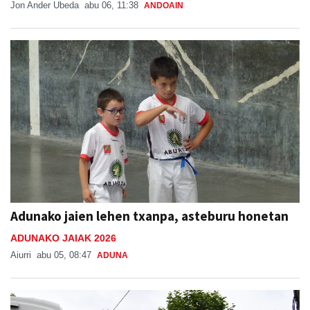
Jon Ander Ubeda
abu 06, 11:38
ANDOAIN
Adunako jaien lehen txanpa, asteburu honetan
ADUNAKO JAIAK 2026
Aiurri
abu 05, 08:47
ADUNA