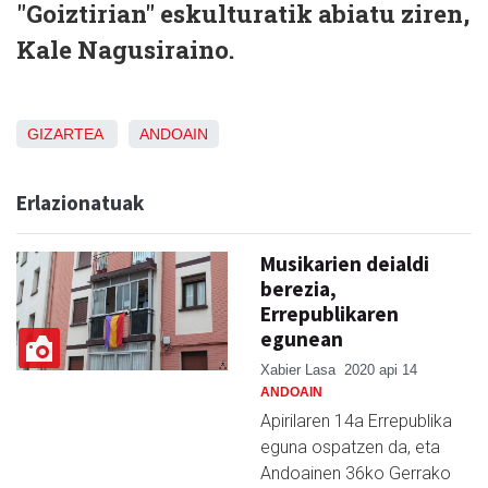
"Goiztirian" eskulturatik abiatu ziren,
Kale Nagusiraino.
GIZARTEA
ANDOAIN
Erlazionatuak
Musikarien deialdi
berezia,
Errepublikaren
egunean
Xabier Lasa
2020 api 14
ANDOAIN
Apirilaren 14a Errepublika
eguna ospatzen da, eta
Andoainen 36ko Gerrako