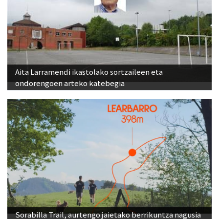
Aita Larramendi ikastolako sortzaileen eta
ondorengoen arteko katebegia
Sorabilla Trail, aurtengo jaietako berrikuntza nagusia