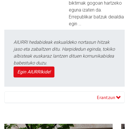
biktimak gogoan hartzeko
eguna izaten da.
Errepublikar batzuk deialdia
egin …
AIURRI hedabideak eskualdeko nortasun hitzak
jaso eta zabaltzen ditu. Harpidedun eginda, tokiko
albisteak euskaraz lantzen dituen komunikabidea
babestuko duzu.
Egin AIURRIkide!
Erantzun