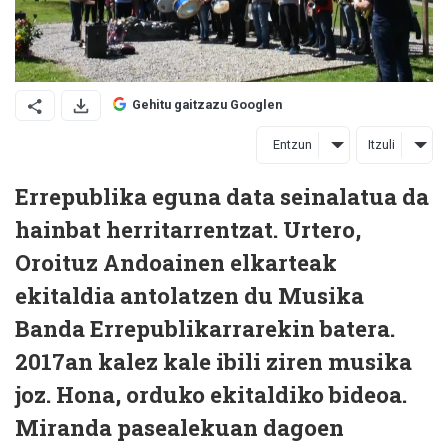
Gehitu gaitzazu Googlen
Entzun
Itzuli
Errepublika eguna data seinalatua da
hainbat herritarrentzat. Urtero,
Oroituz Andoainen elkarteak
ekitaldia antolatzen du Musika
Banda Errepublikarrarekin batera.
2017an kalez kale ibili ziren musika
joz. Hona, orduko ekitaldiko bideoa.
Miranda pasealekuan dagoen