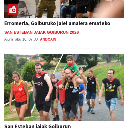
Erromeria, Goiburuko jaiei amaiera emateko
SAN ESTEBAN JAIAK GOIBURUN 2026
Aiurri
abu 10, 07:00
ANDOAIN
San Esteban jaiak Goiburun