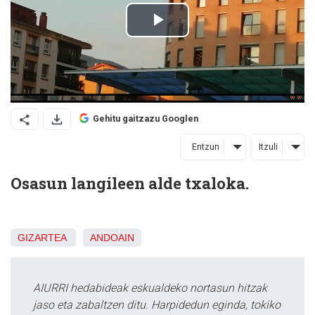
Gehitu gaitzazu Googlen
Entzun
Itzuli
Osasun langileen alde txaloka.
GIZARTEA
ANDOAIN
AIURRI hedabideak eskualdeko nortasun hitzak
jaso eta zabaltzen ditu. Harpidedun eginda, tokiko