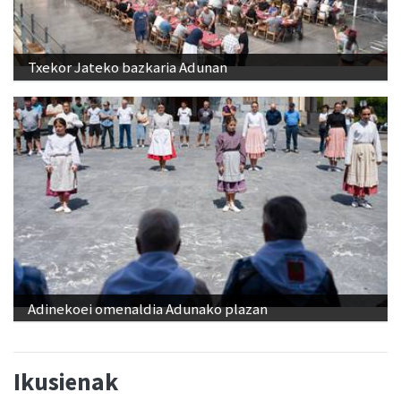
Txekor Jateko bazkaria Adunan
Adinekoei omenaldia Adunako plazan
Ikusienak