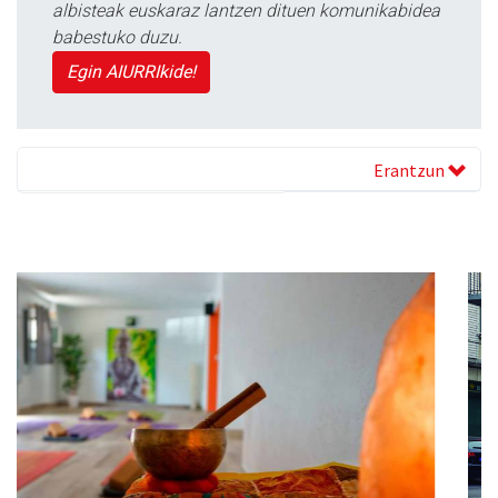
albisteak euskaraz lantzen dituen komunikabidea
babestuko duzu.
Egin AIURRIkide!
Erantzun