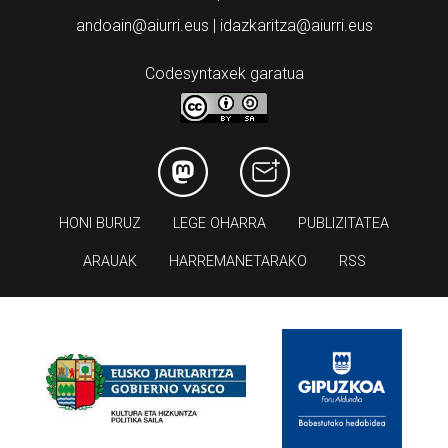
andoain@aiurri.eus | idazkaritza@aiurri.eus
Codesyntaxek garatua
HONI BURUZ
LEGE OHARRA
PUBLIZITATEA
ARAUAK
HARREMANETARAKO
RSS