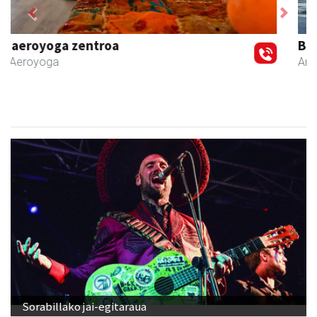
Previous
Next
Bengoetxea autoeskola
Andoain
- Autoeskolak
Sorabillako jai-egitaraua