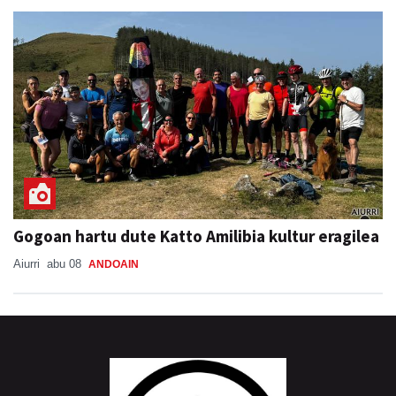
Gogoan hartu dute Katto Amilibia kultur eragilea
Aiurri
abu 08
ANDOAIN