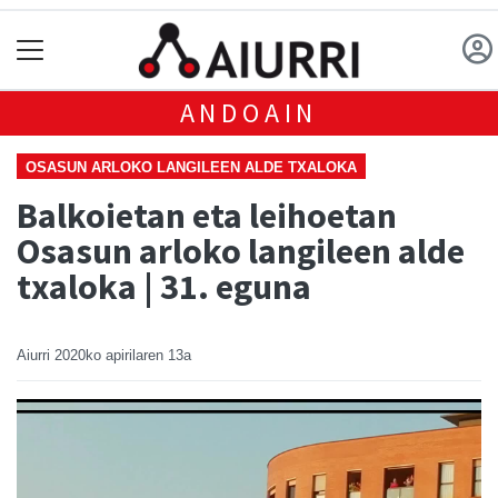
ANDOAIN
OSASUN ARLOKO LANGILEEN ALDE TXALOKA
Balkoietan eta leihoetan
Osasun arloko langileen alde
txaloka | 31. eguna
Aiurri
2020ko apirilaren 13a