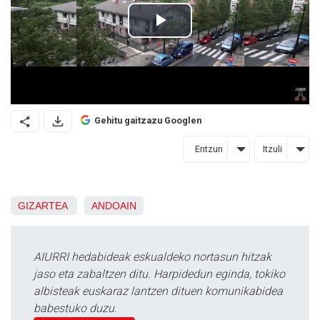
Gehitu gaitzazu Googlen
Entzun
Itzuli
GIZARTEA
ANDOAIN
AIURRI hedabideak eskualdeko nortasun hitzak
jaso eta zabaltzen ditu. Harpidedun eginda, tokiko
albisteak euskaraz lantzen dituen komunikabidea
babestuko duzu.