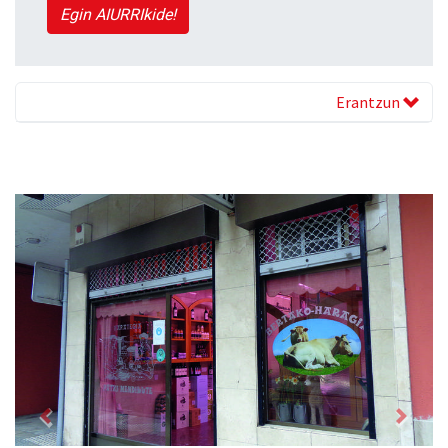
Egin AIURRIkide!
Erantzun
Previous
Next