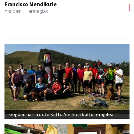
Bastero Kulturgunea
Andoain
- Kulturguneak
Gogoan hartu dute Katto Amilibia kultur eragilea