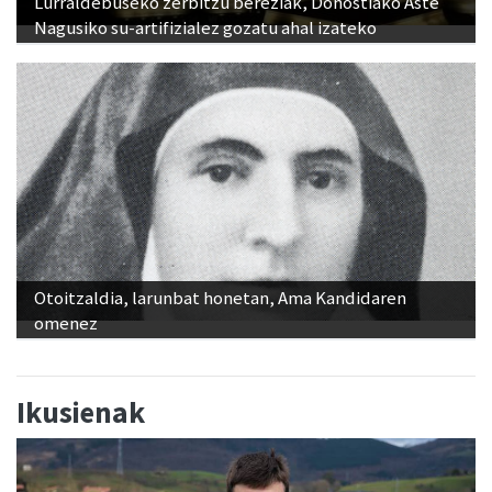
Lurraldebuseko zerbitzu bereziak, Donostiako Aste
Nagusiko su-artifizialez gozatu ahal izateko
Otoitzaldia, larunbat honetan, Ama Kandidaren
omenez
Ikusienak