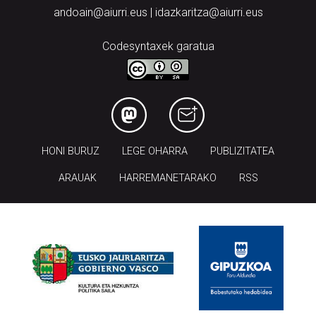
andoain@aiurri.eus | idazkaritza@aiurri.eus
Codesyntaxek garatua
HONI BURUZ
LEGE OHARRA
PUBLIZITATEA
ARAUAK
HARREMANETARAKO
RSS