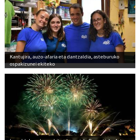
Kantujira, auzo-afaria eta dantzaldia, asteburuko
ospakizunei ekiteko