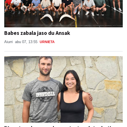
Babes zabala jaso du Ansak
Aiurri
abu 07, 13:55
URNIETA