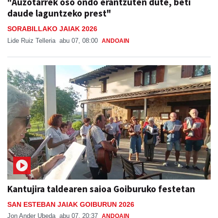
"Auzotarrek oso ondo erantzuten dute, beti
daude laguntzeko prest"
SORABILLAKO JAIAK 2026
Lide Ruiz Telleria
abu 07, 08:00
ANDOAIN
Kantujira taldearen saioa Goiburuko festetan
SAN ESTEBAN JAIAK GOIBURUN 2026
Jon Ander Ubeda
abu 07, 20:37
ANDOAIN