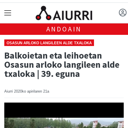
ANDOAIN
OSASUN ARLOKO LANGILEEN ALDE TXALOKA
Balkoietan eta leihoetan
Osasun arloko langileen alde
txaloka | 39. eguna
Aiurri
2020ko apirilaren 21a