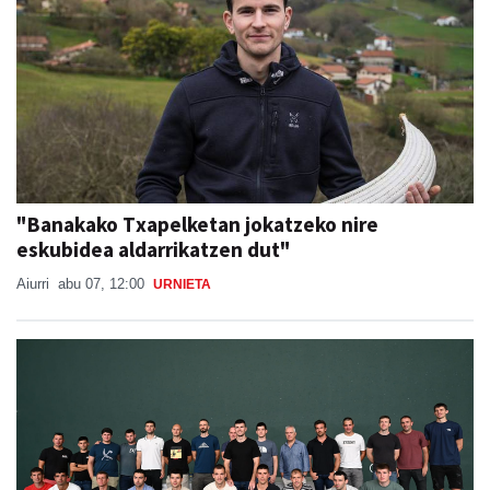
"Banakako Txapelketan jokatzeko nire
eskubidea aldarrikatzen dut"
Aiurri
abu 07, 12:00
URNIETA