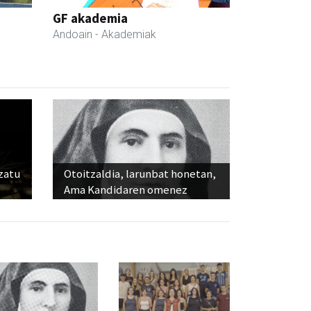
GF akademia
Andoain
- Akademiak
ozatu
Otoitzaldia, larunbat honetan,
Ama Kandidaren omenez