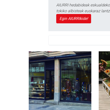
AIURRI hedabideak eskualdeko n
tokiko albisteak euskaraz lan
Egin AIURRIkide!