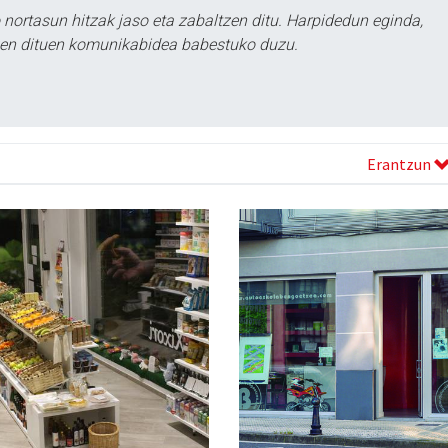
ortasun hitzak jaso eta zabaltzen ditu. Harpidedun eginda,
tzen dituen komunikabidea babestuko duzu.
Erantzun