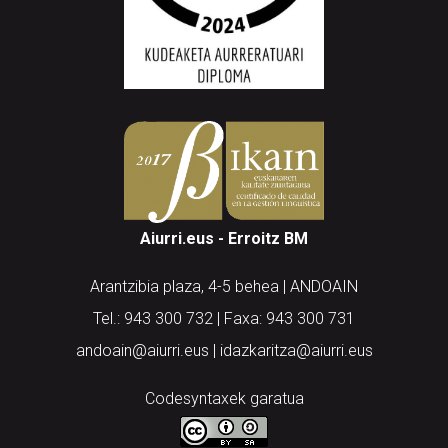
Aiurri.eus - Erroitz BM
Arantzibia plaza, 4-5 behea | ANDOAIN
Tel.: 943 300 732 | Faxa: 943 300 731
andoain@aiurri.eus | idazkaritza@aiurri.eus
Codesyntaxek garatua