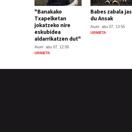
"Banakako
Babes zabala ja
Txapelketan
du Ansak
jokatzeko nire
Aiurri
abu 07, 13:55
eskubidea
URNIETA
aldarrikatzen dut"
Aiurri
abu 07, 12:00
URNIETA