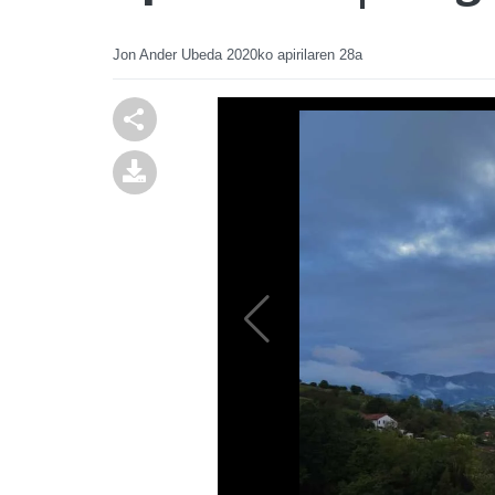
Jon Ander Ubeda
2020ko apirilaren 28a