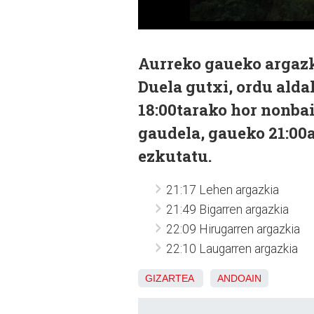
Aurreko gaueko argazk
Duela gutxi, ordu alda
18:00tarako hor nonbai
gaudela, gaueko 21:00a
ezkutatu.
21:17 Lehen argazkia
21:49 Bigarren argazkia
22:09 Hirugarren argazkia
22:10 Laugarren argazkia
GIZARTEA
ANDOAIN