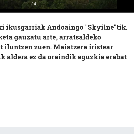
i ikusgarriak Andoaingo "Skyilne"tik.
keta gauzatu arte, arratsaldeko
t iluntzen zuen. Maiatzera iristear
k aldera ez da oraindik eguzkia erabat