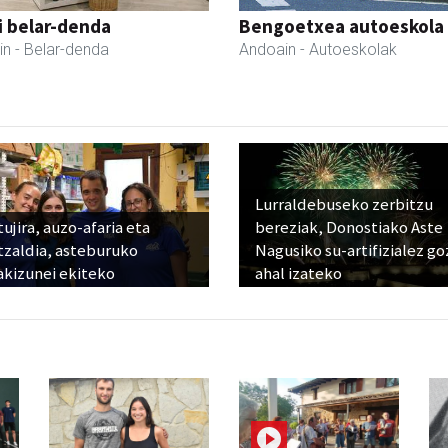
i belar-denda
Bengoetxea autoeskola
in
- Belar-denda
Andoain
- Autoeskolak
Lurraldebuseko zerbitzu
ujira, auzo-afaria eta
bereziak, Donostiako Aste
tzaldia, asteburuko
Nagusiko su-artifizialez g
akizunei ekiteko
ahal izateko