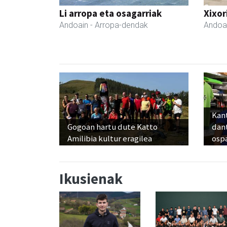
Li arropa eta osagarriak
Xixor
Andoain
- Arropa-dendak
Andoa
Kant
Gogoan hartu dute Katto
dan
Amilibia kultur eragilea
osp
Ikusienak