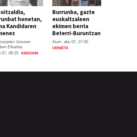
oitzaldia,
Burrunba, gazte
runbat honetan,
euskaltzaleen
ma Kandidaren
ekimen berria
menez
Beterri-Buruntzan
rrozpeko Jesusen
Aiurri
abu 07, 07:00
ben Elkartea
URNIETA
 07, 09:25
ANDOAIN