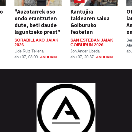
so
"Auzotarrek oso
Kantujira
Ot
ondo erantzuten
taldearen saioa
la
dute, beti daude
Goiburuko
A
laguntzeko prest"
festetan
o
SORABILLAKO JAIAK
SAN ESTEBAN JAIAK
Be
2026
GOIBURUN 2026
Ala
Lide Ruiz Telleria
Jon Ander Ubeda
abu
abu 07, 08:00
abu 07, 20:37
ANDOAIN
ANDOAIN