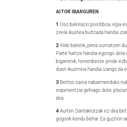
AITOR IBARGUREN
1
Oso balorazio positiboa, egia es
zirela ikustea bultzada handia iza
2
Alde batetik, pena sumatzen dut
Parte hartze handia egongo dela us
bigarrenik, horrenbeste jende ezb
duen ikusmina handia izango da et
3
Bertso saioa nabarmenduko nuke
esperientzia gehiago dute, plazan
dira.
4
Aurten Santakrutzak ez dira bet
gogorik kendu behar. Ea guztion a