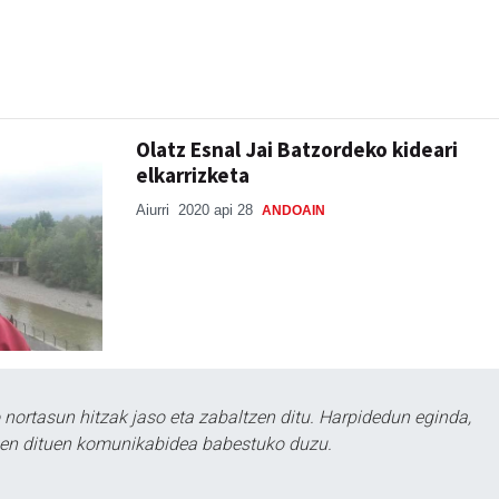
Olatz Esnal Jai Batzordeko kideari
elkarrizketa
Aiurri
2020 api 28
ANDOAIN
ortasun hitzak jaso eta zabaltzen ditu. Harpidedun eginda,
tzen dituen komunikabidea babestuko duzu.