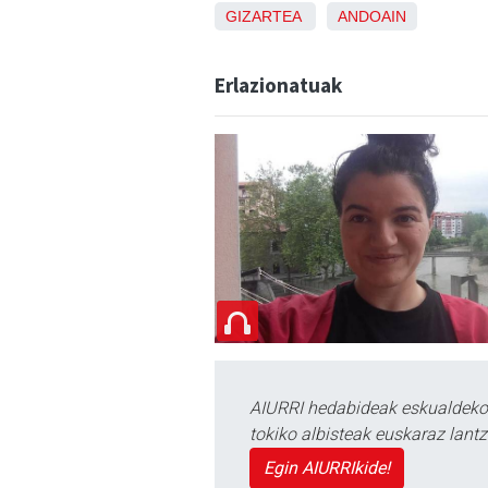
GIZARTEA
ANDOAIN
Erlazionatuak
AIURRI hedabideak eskualdeko n
tokiko albisteak euskaraz lan
Egin AIURRIkide!