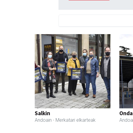
Salkin
Ondar
Andoain
- Merkatari elkarteak
Andoa