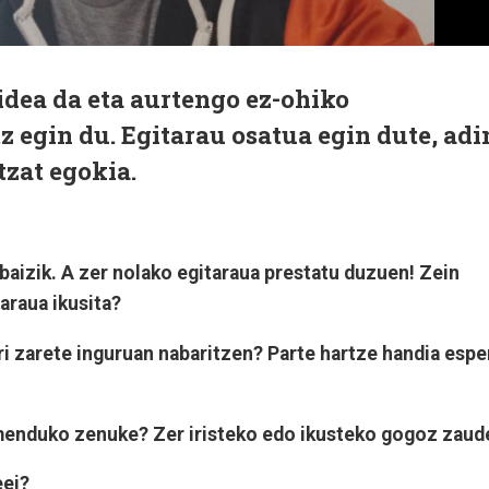
idea da eta aurtengo ez-ohiko
z egin du. Egitarau osatua egin dute, adi
tzat egokia.
 baizik. A zer nolako egitaraua prestatu duzuen! Zein
araua ikusita?
ari zarete inguruan nabaritzen? Parte hartze handia espe
rmenduko zenuke? Zer iristeko edo ikusteko gogoz zaud
eei?