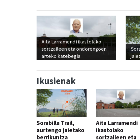
Aita Larramendi ikastolako
sortzaileen eta ondorengoen
Sora
arteko katebegia
jaie
Ikusienak
Sorabilla Trail,
Aita Larramendi
aurtengo jaietako
ikastolako
berrikuntza
sortzaileen eta