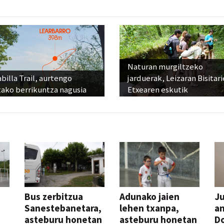
Naturan murgiltzeko
billa Trail, aurtengo
jarduerak, Leizaran Bisitar
tako berrikuntza nagusia
Etxearen eskutik
Bus zerbitzua
Adunako jaien
Ju
Sanestebanetara,
lehen txanpa,
an
asteburu honetan
asteburu honetan
Do