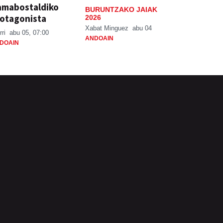
amabostaldiko
BURUNTZAKO JAIAK
otagonista
2026
Xabat Minguez
abu 04
rri
abu 05, 07:00
ANDOAIN
DOAIN