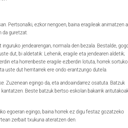
an. Pertsonalki, ezkor nengoen, baina eragileak animatzen a
n da guretzat.
 inguruko jendearengan, normala den bezala. Bestalde, gog
te dut, bi aldetatik: Lehenik, eragile eta jendearen aldetik;
erdin eta horrenbeste eragile ezberdin lotuta, horrek sortuko
a uste dut herritarrek ere ondo erantzungo dutela.
. Zuzenean egingo da, eta andoaindarrez osatuta. Batzuk
 kantatzen. Beste batzuk bertso eskolan bakarrik aritutakoa
iko egoeran egingo, baina horrek ez digu festaz gozatzeko
rtean zerbait txukuna ateratzen den.