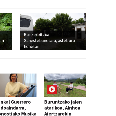
Bus zerbitzua
ien
Sanestebanetara, asteburu
honetan
nkal Guerrero
Buruntzako jaien
doaindarra,
atarikoa, Ainhoa
nostiako Musika
Aiertzarekin