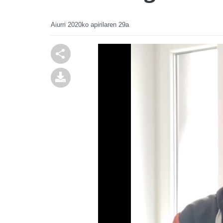
Aiurri
2020ko apirilaren 29a