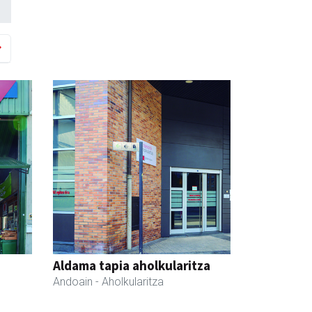
a
Aldama tapia aholkularitza
Andoain
- Aholkularitza