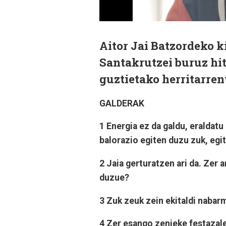
Aitor Jai Batzordeko k
Santakrutzei buruz hit
guztietako herritarren
GALDERAK
1 Energia ez da galdu, eraldatu
balorazio egiten duzu zuk, egit
2 Jaia gerturatzen ari da. Zer 
duzue?
3 Zuk zeuk zein ekitaldi naba
4 Zer esango zenieke festazal