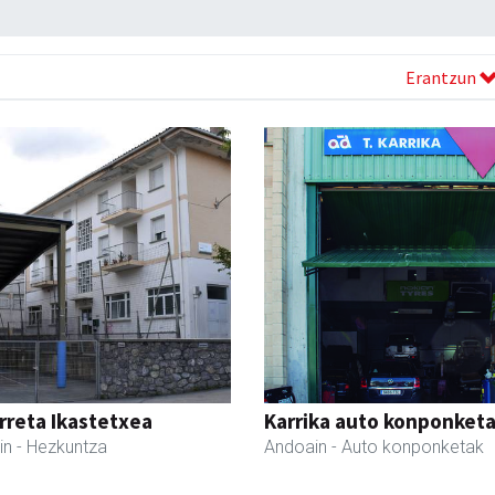
Erantzun
reta Ikastetxea
Karrika auto konponket
in
- Hezkuntza
Andoain
- Auto konponketak