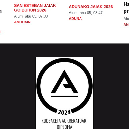
H
SAN ESTEBAN JAIAK
ADUNAKO JAIAK 2026
a
pr
GOIBURUN 2026
Aiurri
abu 05, 08:47
Aiurri
abu 05, 07:00
ADUNA
Aiu
ANDOAIN
AN
N