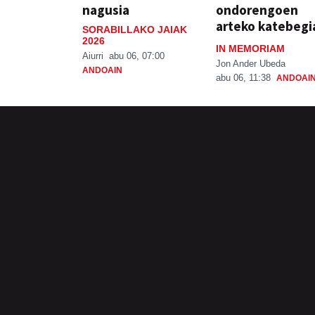
nagusia
ondorengoen
arteko katebegi
SORABILLAKO JAIAK
2026
IN MEMORIAM
Aiurri
abu 06, 07:00
Jon Ander Ubeda
ANDOAIN
abu 06, 11:38
ANDOAI