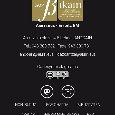
Aiurri.eus - Erroitz BM
Arantzibia plaza, 4-5 behea | ANDOAIN
Tel.: 943 300 732 | Faxa: 943 300 731
andoain@aiurri.eus | idazkaritza@aiurri.eus
Codesyntaxek garatua
HONI BURUZ
LEGE OHARRA
PUBLIZITATEA
ARAUAK
HARREMANETARAKO
RSS