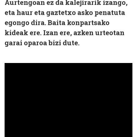
Aurtengoan ez da kalejirarik izango,
eta haur eta gaztetxo asko penatuta
egongo dira. Baita konpartsako
kideak ere. Izan ere, azken urteotan
garai oparoa bizi dute.