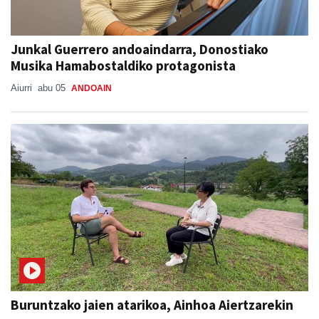
Junkal Guerrero andoaindarra, Donostiako
Musika Hamabostaldiko protagonista
Aiurri
abu 05
ANDOAIN
Buruntzako jaien atarikoa, Ainhoa Aiertzarekin