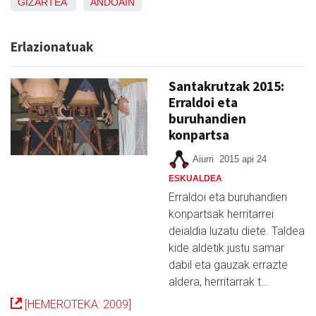
GIZARTEA
ANDOAIN
Erlazionatuak
Santakrutzak 2015:
Erraldoi eta
buruhandien
konpartsa
Aiurri
2015 api 24
ESKUALDEA
Erraldoi eta buruhandien
konpartsak herritarrei
deialdia luzatu diete. Taldea
kide aldetik justu samar
dabil eta gauzak errazte
aldera, herritarrak t…
[HEMEROTEKA: 2009]