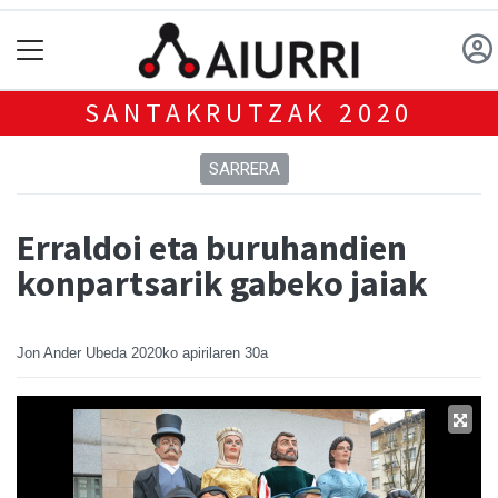
SANTAKRUTZAK 2020
SARRERA
Erraldoi eta buruhandien
konpartsarik gabeko jaiak
Jon Ander Ubeda
2020ko apirilaren 30a