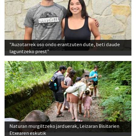
"Auzotarrek oso ondo erantzuten dute, beti daude
laguntzeko prest"
Naturan murgiltzeko jarduerak, Leizaran Bisitarien
Etxearen eskutik