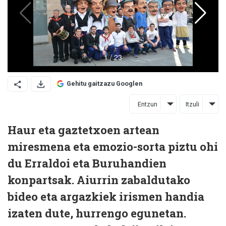
Gehitu gaitzazu Googlen
Entzun
Itzuli
Haur eta gaztetxoen artean
miresmena eta emozio-sorta piztu ohi
du Erraldoi eta Buruhandien
konpartsak. Aiurrin zabaldutako
bideo eta argazkiek irismen handia
izaten dute, hurrengo egunetan.