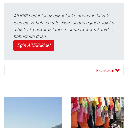
AIURRI hedabideak eskualdeko nortasun hitzak
jaso eta zabaltzen ditu. Harpidedun eginda, tokiko
albisteak euskaraz lantzen dituen komunikabidea
babestuko duzu.
Egin AIURRIkide!
Erantzun