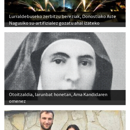
Lurraldebuseko zerbitzu bereziak, Donostiako Aste
Nagusiko su-artifizialez gozatu ahal izateko
Otoitzaldia, larunbat honetan, Ama Kandidaren
omenez