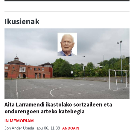
Ikusienak
Aita Larramendi ikastolako sortzaileen eta
ondorengoen arteko katebegia
IN MEMORIAM
Jon Ander Ubeda
abu 06, 11:38
ANDOAIN