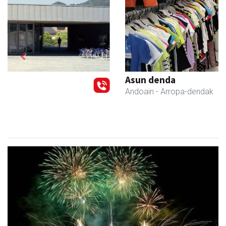
Previous
Next
Asun denda
Andoain
- Arropa-dendak