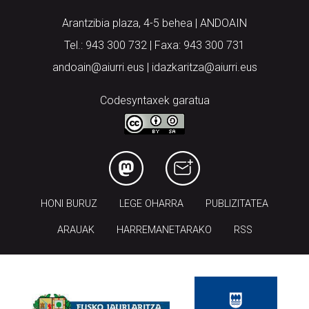
Arantzibia plaza, 4-5 behea | ANDOAIN
Tel.: 943 300 732 | Faxa: 943 300 731
andoain@aiurri.eus | idazkaritza@aiurri.eus
Codesyntaxek garatua
HONI BURUZ
LEGE OHARRA
PUBLIZITATEA
ARAUAK
HARREMANETARAKO
RSS