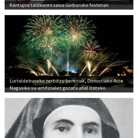
Kantujira taldearen saioa Goiburuko festetan
Lurraldebuseko zerbitzu bereziak, Donostiako Aste
Nagusiko su-artifizialez gozatu ahal izateko