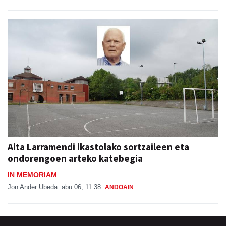
Aita Larramendi ikastolako sortzaileen eta
ondorengoen arteko katebegia
IN MEMORIAM
Jon Ander Ubeda
abu 06, 11:38
ANDOAIN