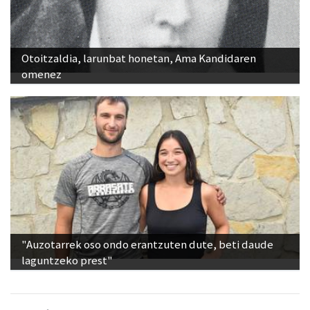
Otoitzaldia, larunbat honetan, Ama Kandidaren
omenez
"Auzotarrek oso ondo erantzuten dute, beti daude
laguntzeko prest"