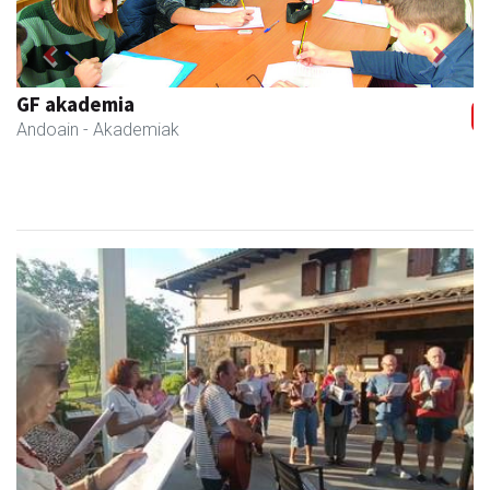
Previous
Next
Bengoetxea autoeskola
Andoain
- Autoeskolak