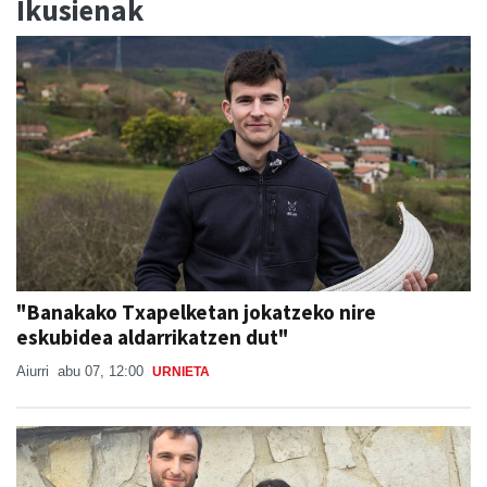
Ikusienak
"Banakako Txapelketan jokatzeko nire
eskubidea aldarrikatzen dut"
Aiurri
abu 07, 12:00
URNIETA