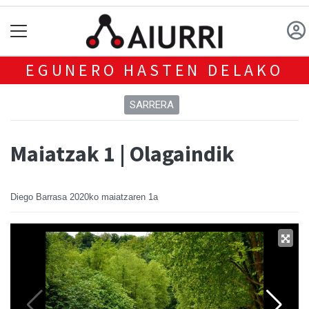
EGUNERO HASTEN DELAKO
SARRERA
Maiatzak 1 | Olagaindik
Diego Barrasa
2020ko maiatzaren 1a