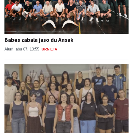
Babes zabala jaso du Ansak
Aiurri
abu 07, 13:55
URNIETA