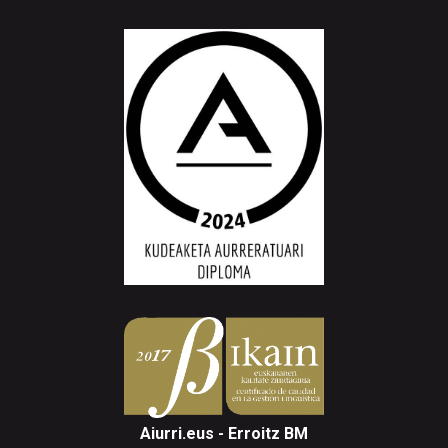
Aiurri.eus - Erroitz BM