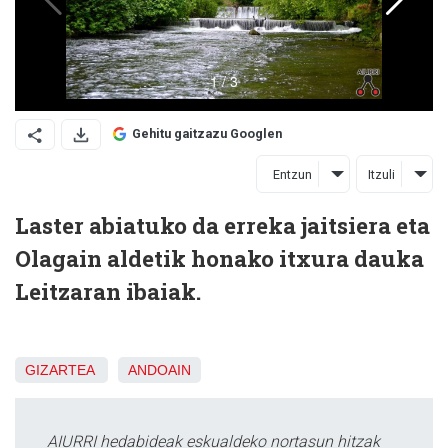
Gehitu gaitzazu Googlen
Entzun
Itzuli
Laster abiatuko da erreka jaitsiera eta
Olagain aldetik honako itxura dauka
Leitzaran ibaiak.
GIZARTEA
ANDOAIN
AIURRI hedabideak eskualdeko nortasun hitzak