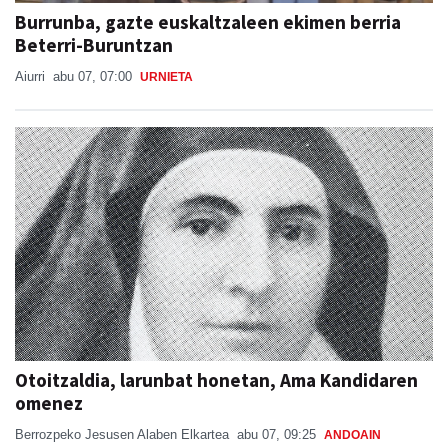
Burrunba, gazte euskaltzaleen ekimen berria
Beterri-Buruntzan
Aiurri
abu 07, 07:00
URNIETA
Otoitzaldia, larunbat honetan, Ama Kandidaren
omenez
Berrozpeko Jesusen Alaben Elkartea
abu 07, 09:25
ANDOAIN