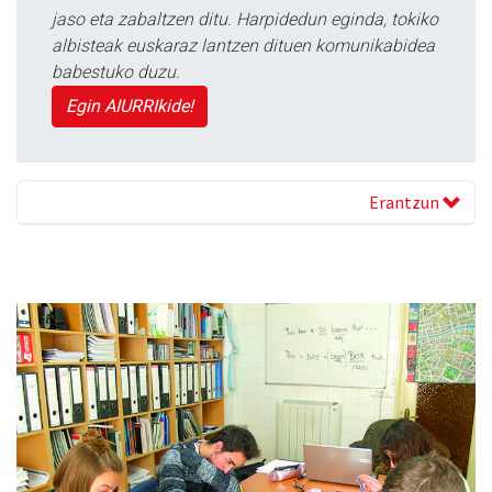
jaso eta zabaltzen ditu. Harpidedun eginda, tokiko
albisteak euskaraz lantzen dituen komunikabidea
babestuko duzu.
Egin AIURRIkide!
Erantzun