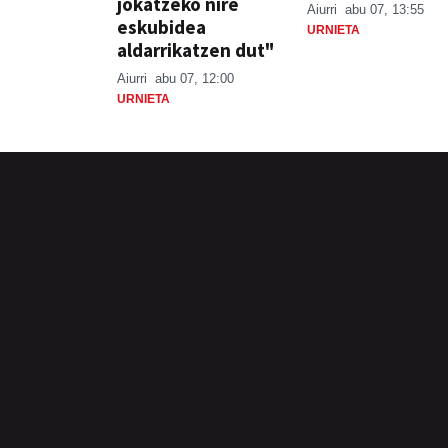
jokatzeko nire
Aiurri
abu 07, 13:55
eskubidea
URNIETA
aldarrikatzen dut"
Aiurri
abu 07, 12:00
URNIETA