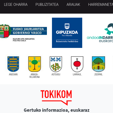
LEGE OHARRA
PUBLIZITATEA
ARAUAK
HARREMANET
Gertuko informazioa, euskaraz