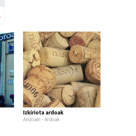
Izkiriota ardoak
Andoain
- Ardoak