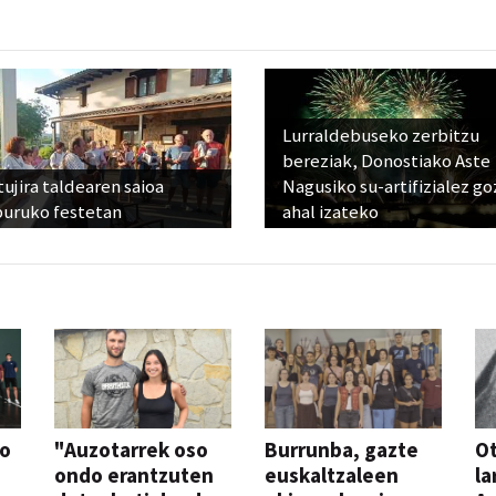
Lurraldebuseko zerbitzu
bereziak, Donostiako Aste
ujira taldearen saioa
Nagusiko su-artifizialez g
buruko festetan
ahal izateko
so
"Auzotarrek oso
Burrunba, gazte
Ot
ondo erantzuten
euskaltzaleen
la