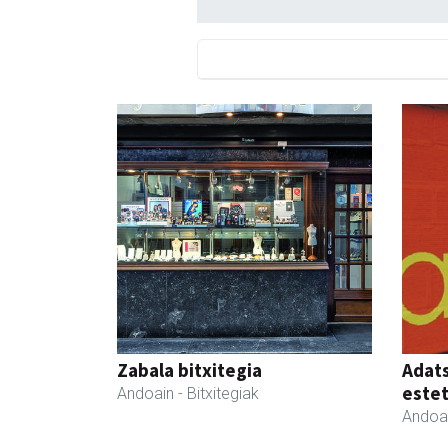
Zabala bitxitegia
Adats
estet
Andoain
- Bitxitegiak
Andoa