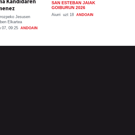
ma Kandidaren
SAN ESTEBAN JAIAK
menez
GOIBURUN 2026
Aiurri
uzt 18
ANDOAIN
rrozpeko Jesusen
ben Elkartea
 07, 09:25
ANDOAIN