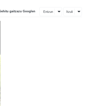
Gehitu gaitzazu Googlen
Entzun
Itzuli