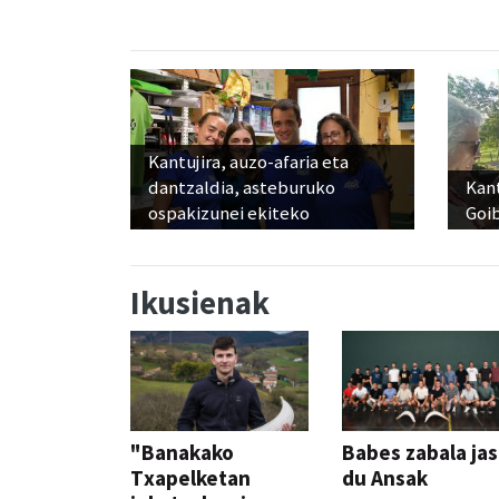
Kantujira, auzo-afaria eta
dantzaldia, asteburuko
Kant
ospakizunei ekiteko
Goi
Ikusienak
"Banakako
Babes zabala ja
Txapelketan
du Ansak