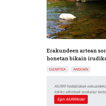
Erakundeen artean sor
honetan bikain irudika
GIZARTEA
ANDOAIN
AIURRI hedabideak eskualdeko n
tokiko albisteak euskaraz lan
Egin AIURRIkide!