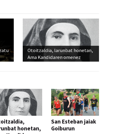
ozatu
Otoitzaldia, larunbat honetan,
Ama Kandidaren omenez
oitzaldia,
San Esteban jaiak
runbat honetan,
Goiburun