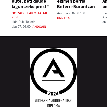
dute, beti daude
ekimen berria
A
laguntzeko prest"
Beterri-Buruntzan
o
SORABILLAKO JAIAK
Aiurri
abu 07, 07:00
Be
2026
Ala
URNIETA
Lide Ruiz Telleria
abu
abu 07, 08:00
ANDOAIN