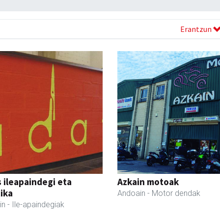
Erantzun
 ileapaindegi eta
Azkain motoak
ika
Andoain
- Motor dendak
in
- Ile-apaindegiak