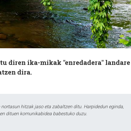
tu diren ika-mikak "enredadera" landare
tzen dira.
ortasun hitzak jaso eta zabaltzen ditu. Harpidedun eginda,
tzen dituen komunikabidea babestuko duzu.