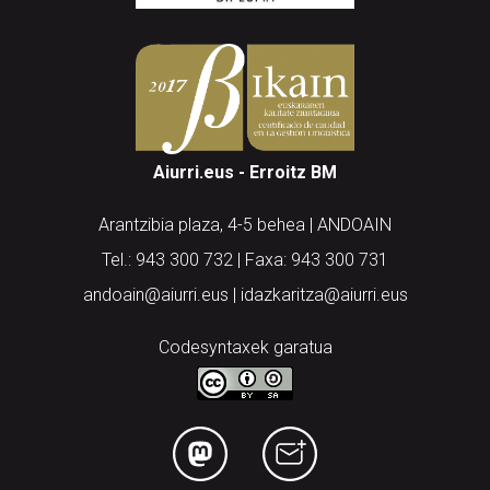
Aiurri.eus - Erroitz BM
Arantzibia plaza, 4-5 behea | ANDOAIN
Tel.: 943 300 732 | Faxa: 943 300 731
andoain@aiurri.eus | idazkaritza@aiurri.eus
Codesyntaxek garatua