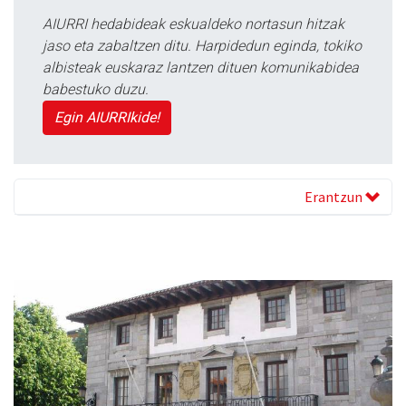
AIURRI hedabideak eskualdeko nortasun hitzak
jaso eta zabaltzen ditu. Harpidedun eginda, tokiko
albisteak euskaraz lantzen dituen komunikabidea
babestuko duzu.
Egin AIURRIkide!
Erantzun