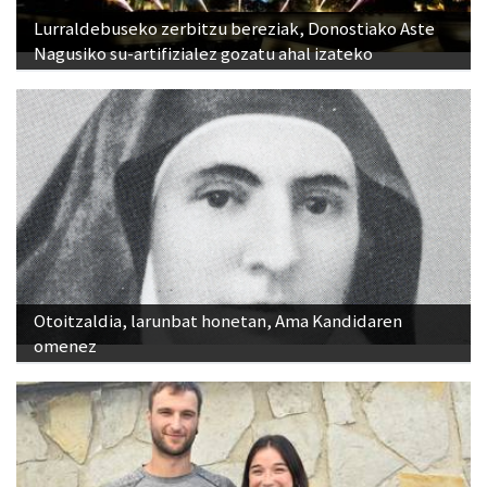
Lurraldebuseko zerbitzu bereziak, Donostiako Aste
Nagusiko su-artifizialez gozatu ahal izateko
Otoitzaldia, larunbat honetan, Ama Kandidaren
omenez