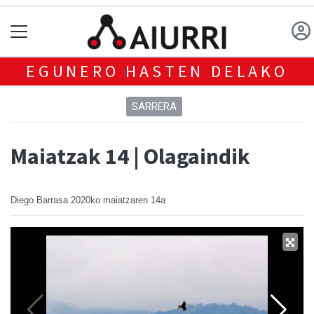
EGUNERO HASTEN DELAKO
SARRERA
Maiatzak 14 | Olagaindik
Diego Barrasa
2020ko maiatzaren 14a