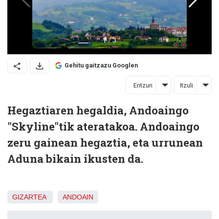
Gehitu gaitzazu Googlen
Entzun
Itzuli
Hegaztiaren hegaldia, Andoaingo
"Skyline"tik ateratakoa. Andoaingo
zeru gainean hegaztia, eta urrunean
Aduna bikain ikusten da.
GIZARTEA
ANDOAIN