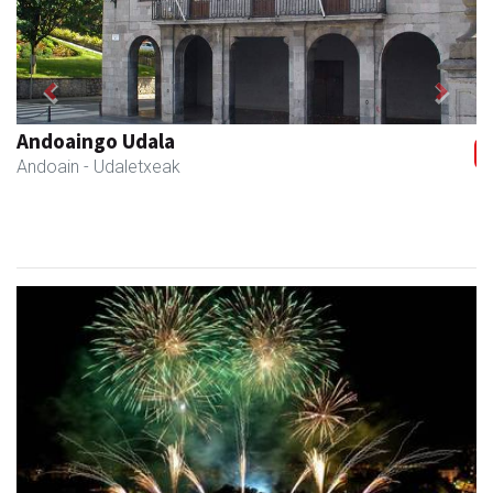
Previous
Next
Ormendi kirolak
Andoain
- Kirol dendak