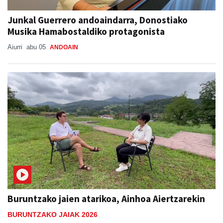
Junkal Guerrero andoaindarra, Donostiako
Musika Hamabostaldiko protagonista
Aiurri
abu 05
ANDOAIN
Buruntzako jaien atarikoa, Ainhoa Aiertzarekin
BURUNTZAKO JAIAK 2026