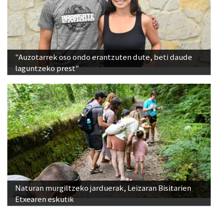
"Auzotarrek oso ondo erantzuten dute, beti daude
laguntzeko prest"
Naturan murgiltzeko jarduerak, Leizaran Bisitarien
Etxearen eskutik