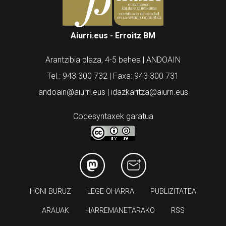
Aiurri.eus - Erroitz BM
Arantzibia plaza, 4-5 behea | ANDOAIN
Tel.: 943 300 732 | Faxa: 943 300 731
andoain@aiurri.eus | idazkaritza@aiurri.eus
Codesyntaxek garatua
HONI BURUZ
LEGE OHARRA
PUBLIZITATEA
ARAUAK
HARREMANETARAKO
RSS