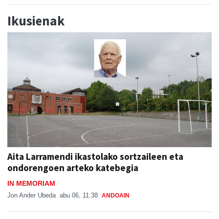
Ikusienak
Aita Larramendi ikastolako sortzaileen eta
ondorengoen arteko katebegia
IN MEMORIAM
Jon Ander Ubeda
abu 06, 11:38
ANDOAIN