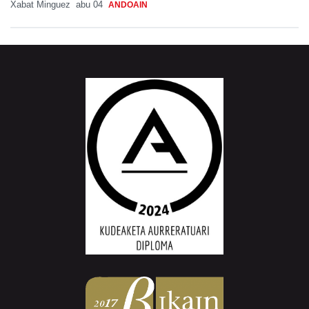
Xabat Minguez
abu 04
ANDOAIN