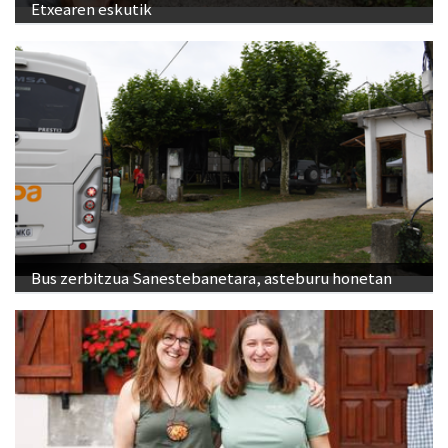
Etxearen eskutik
Bus zerbitzua Sanestebanetara, asteburu honetan