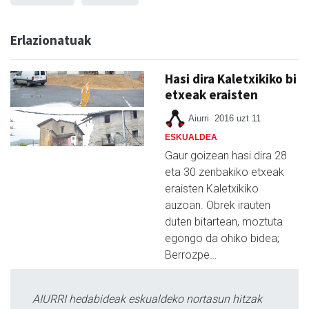
Erlazionatuak
Hasi dira Kaletxikiko bi
etxeak eraisten
Aiurri
2016 uzt 11
ESKUALDEA
Gaur goizean hasi dira 28
eta 30 zenbakiko etxeak
eraisten Kaletxikiko
auzoan. Obrek irauten
duten bitartean, moztuta
egongo da ohiko bidea;
Berrozpe…
AIURRI hedabideak eskualdeko nortasun hitzak