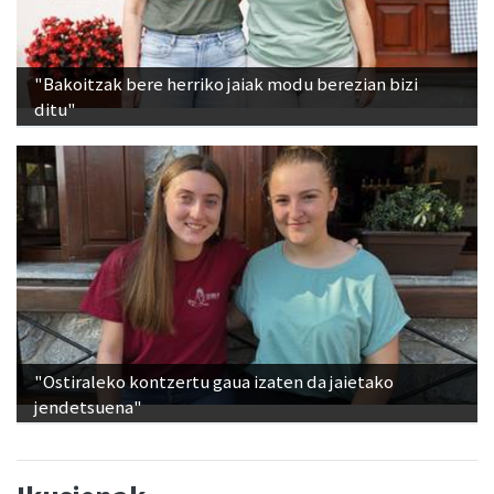
"Bakoitzak bere herriko jaiak modu berezian bizi
ditu"
"Ostiraleko kontzertu gaua izaten da jaietako
jendetsuena"