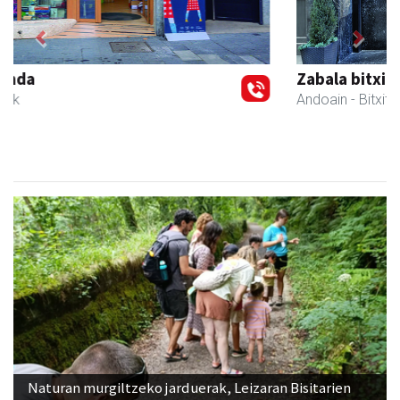
Previous
Next
Zabala bitxitegia
Andoain
- Bitxitegiak
Naturan murgiltzeko jarduerak, Leizaran Bisitarien