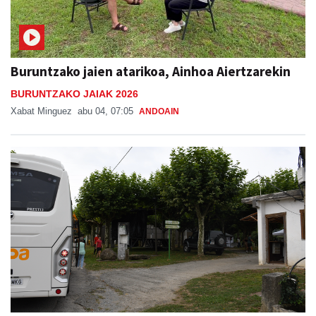
Buruntzako jaien atarikoa, Ainhoa Aiertzarekin
BURUNTZAKO JAIAK 2026
Xabat Minguez
abu 04, 07:05
ANDOAIN