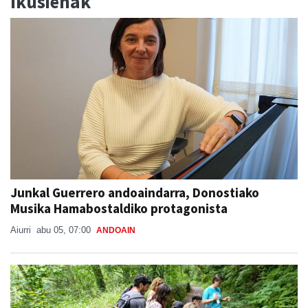
Ikusienak
Junkal Guerrero andoaindarra, Donostiako
Musika Hamabostaldiko protagonista
Aiurri
abu 05, 07:00
ANDOAIN