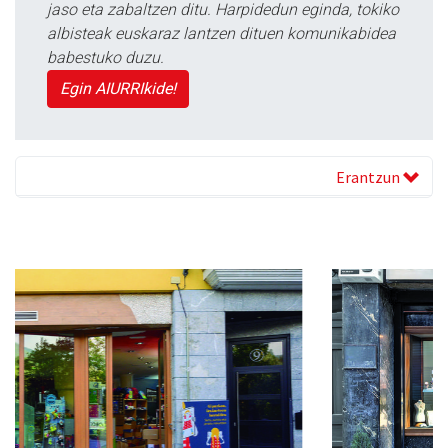
jaso eta zabaltzen ditu. Harpidedun eginda, tokiko
albisteak euskaraz lantzen dituen komunikabidea
babestuko duzu.
Egin AIURRIkide!
Erantzun