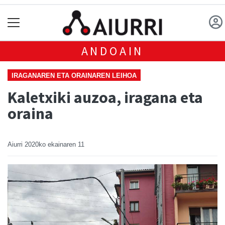
ANDOAIN
IRAGANAREN ETA ORAINAREN LEIHOA
Kaletxiki auzoa, iragana eta
oraina
Aiurri
2020ko ekainaren 11