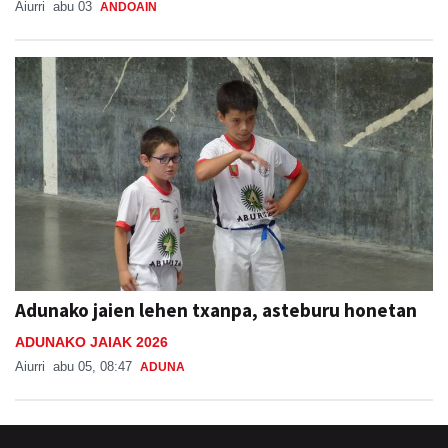
Aiurri
abu 03
ANDOAIN
Adunako jaien lehen txanpa, asteburu honetan
ADUNAKO JAIAK 2026
Aiurri
abu 05, 08:47
ADUNA