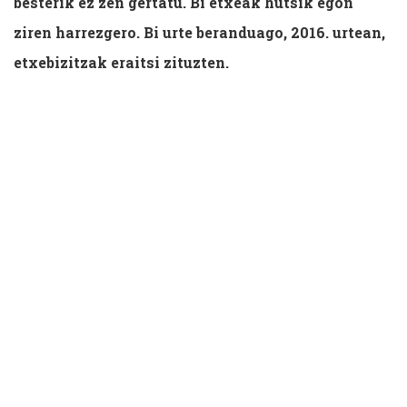
besterik ez zen gertatu. Bi etxeak hutsik egon
ziren harrezgero.
Bi urte beranduago, 2016. urtean,
etxebizitzak eraitsi zituzten.