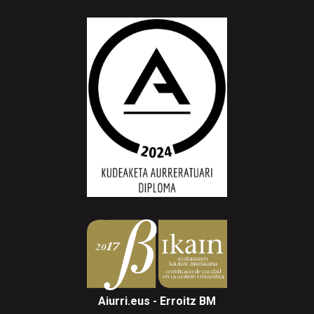
Aiurri.eus - Erroitz BM