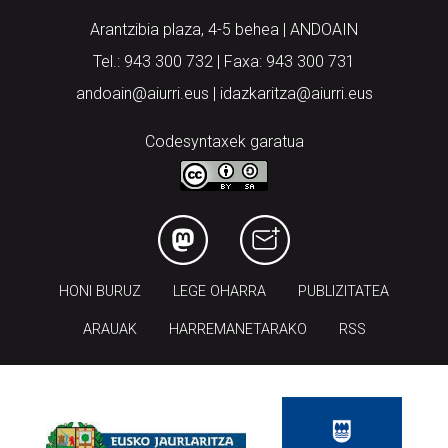
Arantzibia plaza, 4-5 behea | ANDOAIN
Tel.: 943 300 732 | Faxa: 943 300 731
andoain@aiurri.eus | idazkaritza@aiurri.eus
Codesyntaxek garatua
HONI BURUZ
LEGE OHARRA
PUBLIZITATEA
ARAUAK
HARREMANETARAKO
RSS