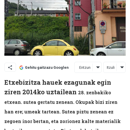
Entzun
Itzuli
Gehitu gaitzazu Googlen
Etxebizitza hauek ezagunak egin
ziren 2014ko uztailean
28. zenbakiko
etxean.
sutea gertatu zenean. Okupak bizi ziren
han ere; umeak tartean. Sutea piztu zenean ez
zegoen inor bertan, eta zorionez kalte materialik