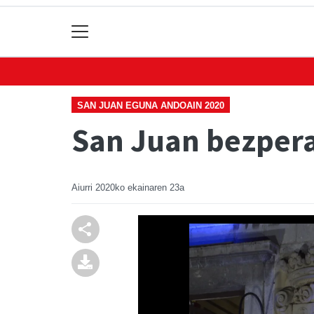
SAN JUAN EGUNA ANDOAIN 2020
San Juan bezper
Aiurri
2020ko ekainaren 23a