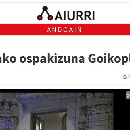
ANDOAIN
ako ospakizuna Goikop