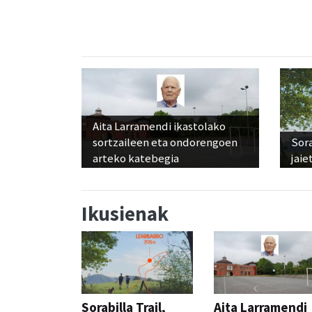
Aita Larramendi ikastolako
sortzaileen eta ondorengoen
Sora
arteko katebegia
jaie
Ikusienak
Sorabilla Trail,
Aita Larramendi