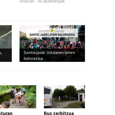
Andoain
- Ile-apaindegiak
a,
Santio jaiak: Udalaren lehen
balorazioa
aturan
Bus zerbitzua