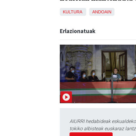
KULTURA
ANDOAIN
Erlazionatuak
AIURRI hedabideak eskualdeko n
tokiko albisteak euskaraz lan