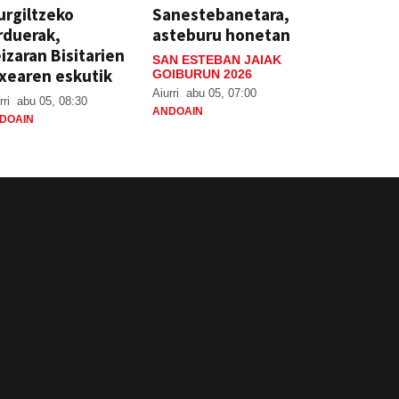
rgiltzeko
Sanestebanetara,
rduerak,
asteburu honetan
izaran Bisitarien
SAN ESTEBAN JAIAK
xearen eskutik
GOIBURUN 2026
Aiurri
abu 05, 07:00
rri
abu 05, 08:30
ANDOAIN
DOAIN