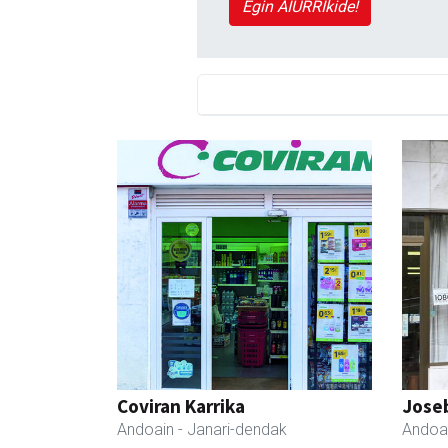
Egin AIURRIkide!
Coviran Karrika
Joseb
Andoain
- Janari-dendak
Andoa