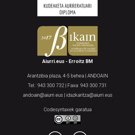
Aiurri.eus - Erroitz BM
Arantzibia plaza, 4-5 behea | ANDOAIN
Tel.: 943 300 732 | Faxa: 943 300 731
andoain@aiurri.eus | idazkaritza@aiurri.eus
Codesyntaxek garatua