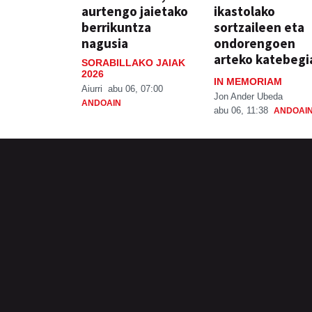
aurtengo jaietako
ikastolako
berrikuntza
sortzaileen eta
nagusia
ondorengoen
arteko katebegi
SORABILLAKO JAIAK
2026
IN MEMORIAM
Aiurri
abu 06, 07:00
Jon Ander Ubeda
ANDOAIN
abu 06, 11:38
ANDOAI