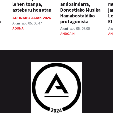
lehen txanpa,
andoaindarra,
mu
asteburu honetan
Donostiako Musika
ja
Hamabostaldiko
Le
ADUNAKO JAIAK 2026
a
protagonista
Et
Aiurri
abu 05, 08:47
ADUNA
Aiurri
abu 05, 07:00
Aiu
ANDOAIN
AN
N