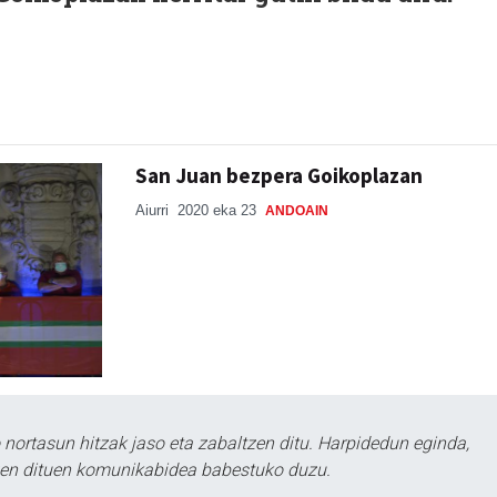
San Juan bezpera Goikoplazan
Aiurri
2020 eka 23
ANDOAIN
ortasun hitzak jaso eta zabaltzen ditu. Harpidedun eginda,
tzen dituen komunikabidea babestuko duzu.