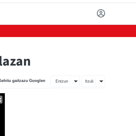
lazan
Gehitu gaitzazu Googlen
Entzun
Itzuli