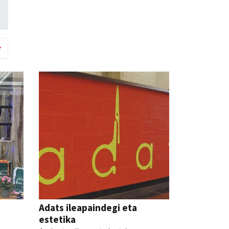
Adats ileapaindegi eta
estetika