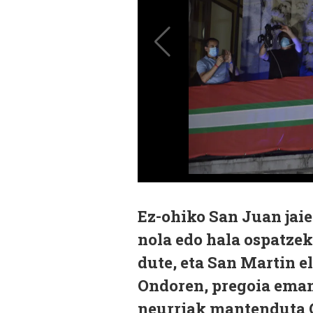
Ez-ohiko San Juan jaie
nola edo hala ospatzek
dute, eta San Martin e
Ondoren, pregoia eman 
neurriak mantenduta Go