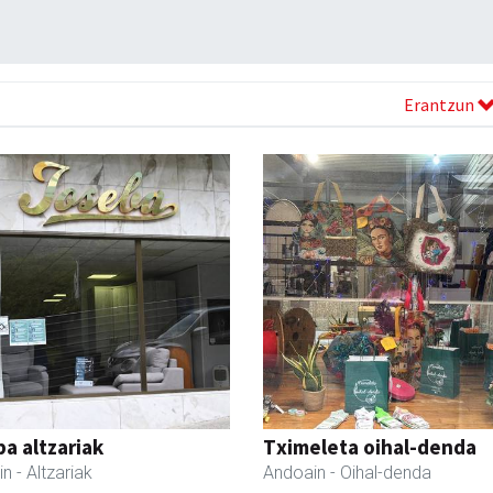
Erantzun
a altzariak
Tximeleta oihal-denda
in
- Altzariak
Andoain
- Oihal-denda