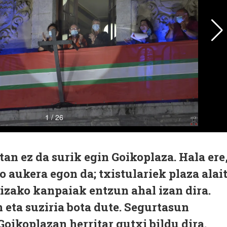
tan ez da surik egin Goikoplaza. Hala ere
o aukera egon da; txistulariek plaza alai
lizako kanpaiak entzun ahal izan dira.
eta suziria bota dute. Segurtasun
ikoplazan herritar gutxi bildu dira.