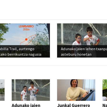
billa Trail, aurtengo
Adunako jaien lehen txanp
tako berrikuntza nagusia
asteburu honetan
Adunako jaien
Junkal Guerrero
N