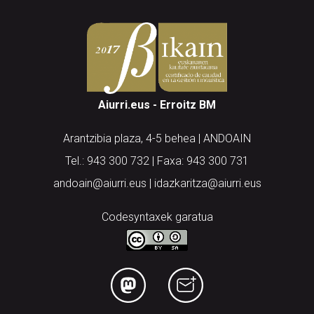
Aiurri.eus - Erroitz BM
Arantzibia plaza, 4-5 behea | ANDOAIN
Tel.: 943 300 732 | Faxa: 943 300 731
andoain@aiurri.eus | idazkaritza@aiurri.eus
Codesyntaxek garatua