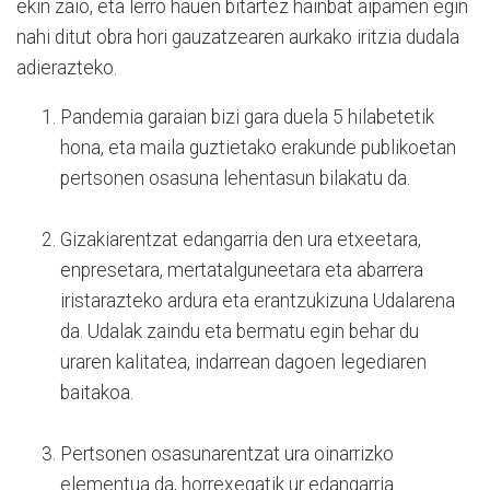
ekin zaio, eta lerro hauen bitartez hainbat aipamen egin
nahi ditut obra hori gauzatzearen aurkako iritzia dudala
adierazteko.
Pandemia garaian bizi gara duela 5 hilabetetik
hona, eta maila guztietako erakunde publikoetan
pertsonen osasuna lehentasun bilakatu da.
Gizakiarentzat edangarria den ura etxeetara,
enpresetara, mertatalguneetara eta abarrera
iristarazteko ardura eta erantzukizuna Udalarena
da. Udalak zaindu eta bermatu egin behar du
uraren kalitatea, indarrean dagoen legediaren
baitakoa.
Pertsonen osasunarentzat ura oinarrizko
elementua da, horrexegatik ur edangarria