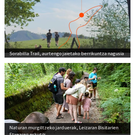
Sorabilla Trail, aurtengo jaietako berrikuntza nagusia
Naturan murgiltzeko jarduerak, Leizaran Bisitarien
Etxearen eskutik