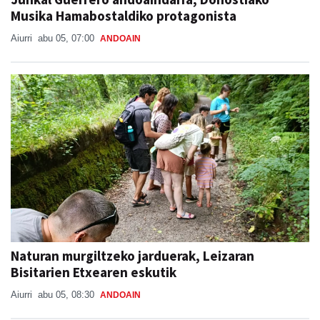
Musika Hamabostaldiko protagonista
Aiurri
abu 05, 07:00
ANDOAIN
Naturan murgiltzeko jarduerak, Leizaran
Bisitarien Etxearen eskutik
Aiurri
abu 05, 08:30
ANDOAIN