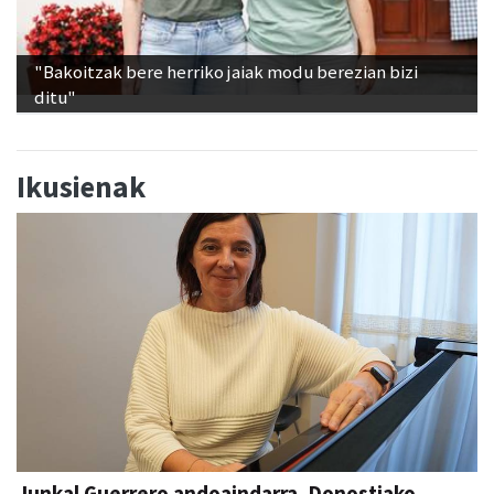
"Bakoitzak bere herriko jaiak modu berezian bizi
ditu"
Ikusienak
Junkal Guerrero andoaindarra, Donostiako