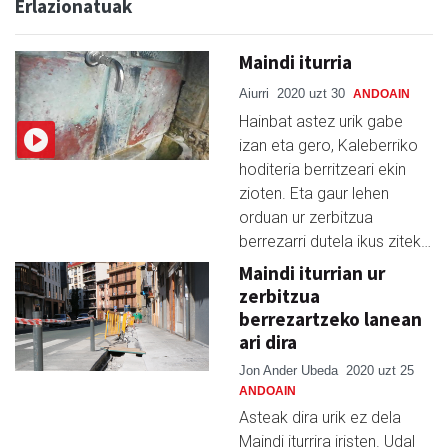
Erlazionatuak
Maindi iturria
Aiurri
2020 uzt 30
ANDOAIN
Hainbat astez urik gabe
izan eta gero, Kaleberriko
hoditeria berritzeari ekin
zioten. Eta gaur lehen
orduan ur zerbitzua
berrezarri dutela ikus zitek…
Maindi iturrian ur
zerbitzua
berrezartzeko lanean
ari dira
Jon Ander Ubeda
2020 uzt 25
ANDOAIN
Asteak dira urik ez dela
Maindi iturrira iristen. Udal