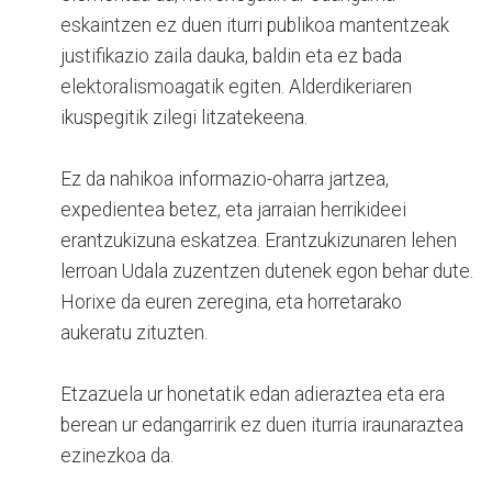
eskaintzen ez duen iturri publikoa mantentzeak
justifikazio zaila dauka, baldin eta ez bada
elektoralismoagatik egiten. Alderdikeriaren
ikuspegitik zilegi litzatekeena.
Ez da nahikoa informazio-oharra jartzea,
expedientea betez, eta jarraian herrikideei
erantzukizuna eskatzea. Erantzukizunaren lehen
lerroan Udala zuzentzen dutenek egon behar dute.
Horixe da euren zeregina, eta horretarako
aukeratu zituzten.
Etzazuela ur honetatik edan adieraztea eta era
berean ur edangarririk ez duen iturria iraunaraztea
ezinezkoa da.