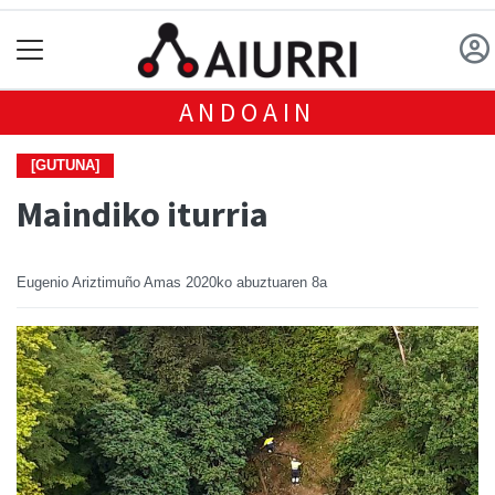
ANDOAIN
[GUTUNA]
Maindiko iturria
Eugenio Ariztimuño Amas
2020ko abuztuaren 8a