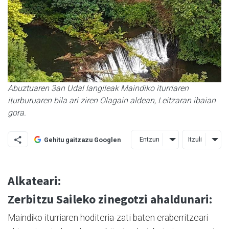
Abuztuaren 3an Udal langileak Maindiko iturriaren
iturburuaren bila ari ziren Olagain aldean, Leitzaran ibaian
gora.
Entzun
Itzuli
Gehitu gaitzazu Googlen
Alkateari:
Zerbitzu Saileko zinegotzi ahaldunari:
Maindiko iturriaren hoditeria-zati baten eraberritzeari