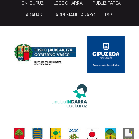
HONI BURUZ
LEGE OHARRA
PUBLIZITATEA
ARAUAK
HARREMANETARAKO
RSS