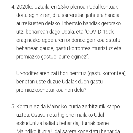
2020ko uztailaren 23ko plenoan Udal kontuak
doitu egin ziren, diru sarreretan jaitsiera handia
aurreikusten delako. Inbertsio handiak gerorako
utzi beharrean dago Udala, eta “COVID-19ak
eragindako egoeraren ondorioz gerrikoa estutu
beharrean gaude, gastu korrontea murriztuz eta
premiazko gastuei aurre eginez”.
Ur-hoditeriaren zati hori berrituz (gastu korrontea),
benetan uste duzue Udalak duen gastu
premiazkoenetarikoa hori dela?
Kontua ez da Maindiko iturria zerbitzutik kanpo
uztea. Osasun eta higiene mailako Udal
eskuduntza baliatu behar da, iturriak barne.
Maindiko iturria Udal sarera konektatu behar da,