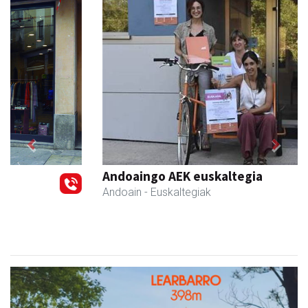
Previous
Next
Andoaingo AEK euskaltegia
Andoain
- Euskaltegiak