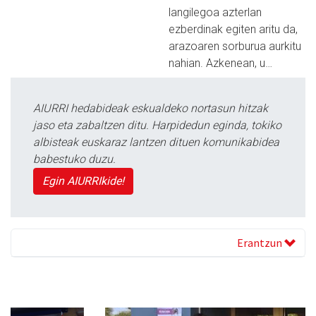
langilegoa azterlan
ezberdinak egiten aritu da,
arazoaren sorburua aurkitu
nahian. Azkenean, u…
AIURRI hedabideak eskualdeko nortasun hitzak
jaso eta zabaltzen ditu. Harpidedun eginda, tokiko
albisteak euskaraz lantzen dituen komunikabidea
babestuko duzu.
Egin AIURRIkide!
Erantzun