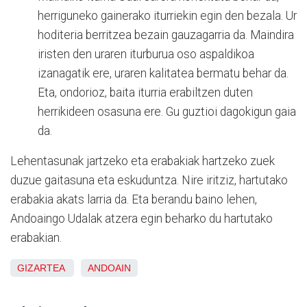
herriguneko gainerako iturriekin egin den bezala. Ur
hoditeria berritzea bezain gauzagarria da. Maindira
iristen den uraren iturburua oso aspaldikoa
izanagatik ere, uraren kalitatea bermatu behar da.
Eta, ondorioz, baita iturria erabiltzen duten
herrikideen osasuna ere. Gu guztioi dagokigun gaia
da.
Lehentasunak jartzeko eta erabakiak hartzeko zuek
duzue gaitasuna eta eskuduntza. Nire iritziz, hartutako
erabakia akats larria da. Eta berandu baino lehen,
Andoaingo Udalak atzera egin beharko du hartutako
erabakian.
GIZARTEA
ANDOAIN