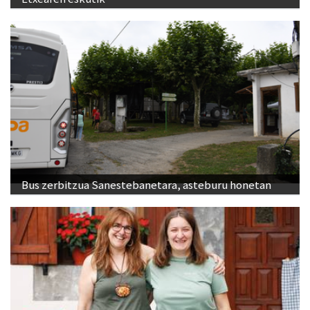
Bus zerbitzua Sanestebanetara, asteburu honetan