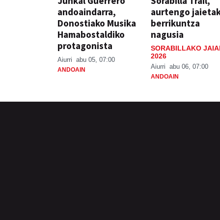
Junkal Guerrero
Sorabilla Trail,
andoaindarra,
aurtengo jaieta
Donostiako Musika
berrikuntza
Hamabostaldiko
nagusia
protagonista
SORABILLAKO JAIA
2026
Aiurri
abu 05, 07:00
Aiurri
abu 06, 07:00
ANDOAIN
ANDOAIN