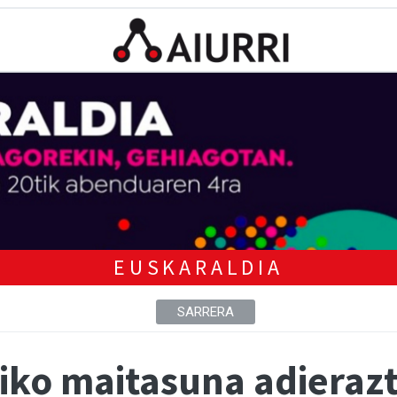
EUSKARALDIA
SARRERA
iko maitasuna adierazt