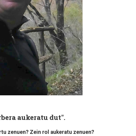
rbera aukeratu dut".
artu zenuen? Zein rol aukeratu zenuen?