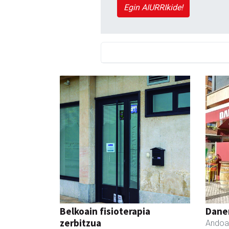
Egin AIURRIkide!
Belkoain fisioterapia
Dane
zerbitzua
Andoa