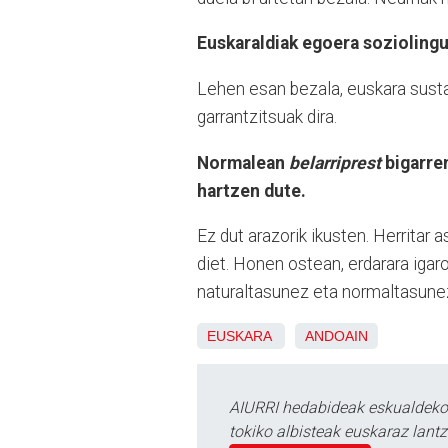
Euskaraldiak egoera soziolingu
Lehen esan bezala, euskara susta
garrantzitsuak dira.
Normalean
belarriprest
bigarren
hartzen dute.
Ez dut arazorik ikusten. Herritar 
diet. Honen ostean, erdarara igaro
naturaltasunez eta normaltasune
EUSKARA
ANDOAIN
AIURRI hedabideak eskualdeko n
tokiko albisteak euskaraz lan