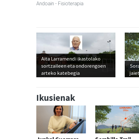
Andoain
- Fisioterapia
Aita Larramendi ikastolako
sortzaileen eta ondorengoen
Sora
arteko katebegia
jaie
Ikusienak