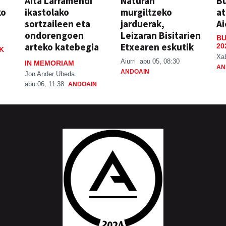
Aita Larramendi
Naturan
Bu
ko
ikastolako
murgiltzeko
at
sortzaileen eta
jarduerak,
Ai
ondorengoen
Leizaran Bisitarien
BU
arteko katebegia
Etxearen eskutik
20
K
Xa
Aiurri
abu 05, 08:30
IN MEMORIAM
AN
ANDOAIN
Jon Ander Ubeda
abu 06, 11:38
ANDOAIN