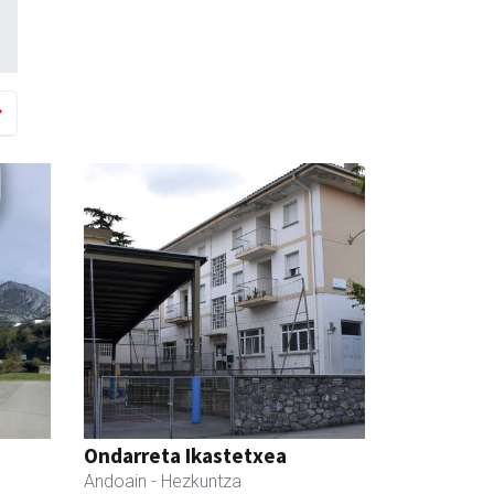
Ondarreta Ikastetxea
Andoain
- Hezkuntza