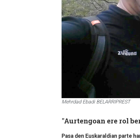
Mehrdad Ebadi BELARRIPREST
"Aurtengoan ere rol be
Pasa den Euskaraldian parte h