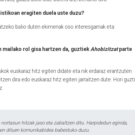
istikoan eragiten duela uste duzu?
tzeko balio duten ekimenak oso interesgarriak eta
 mailako rol gisa hartzen da, guztiek
Ahobizitzat
parte
askok euskaraz hitz egiten didate eta nik erdaraz erantzuten
tzen dira edo euskaraz hitz egiten jarraitzen dute. Hori guzt
z.
ortasun hitzak jaso eta zabaltzen ditu. Harpidedun eginda,
tzen dituen komunikabidea babestuko duzu.