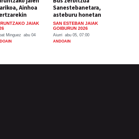
runtzako jaien
Bus zerbitzua
arikoa, Ainhoa
Sanestebanetara,
ertzarekin
asteburu honetan
RUNTZAKO JAIAK
SAN ESTEBAN JAIAK
26
GOIBURUN 2026
bat Minguez
abu 04
Aiurri
abu 05, 07:00
DOAIN
ANDOAIN