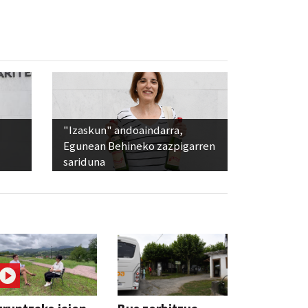
"Izaskun" andoaindarra,
Egunean Behineko zazpigarren
sariduna