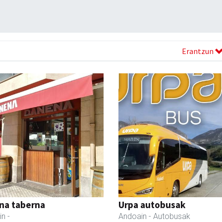
Erantzun
na taberna
Urpa autobusak
in
-
Andoain
- Autobusak