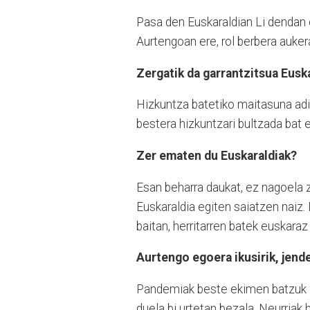
Pasa den Euskaraldian Li dendan
Aurtengoan ere, rol berbera auker
Zergatik da garrantzitsua Eusk
Hizkuntza batetiko maitasuna ad
bestera hizkuntzari bultzada bat 
Zer ematen du Euskaraldiak?
Esan beharra daukat, ez nagoela z
Euskaraldia egiten saiatzen naiz.
baitan, herritarren batek euskara
Aurtengo egoera ikusirik, jend
Pandemiak beste ekimen batzuk z
duela bi urtetan bezala. Neurriak 