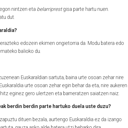
 egon nintzen eta
belarriprest
gisa parte hartu nuen.
atu dut.
araldia?
ierazteko edozein ekimen ongietorria da. Modu batera edo
emateko balioko du.
uzenean Euskaraldian sartuta, baina urte osoan zehar nire
 Euskaraldia urte osoan zehar egin behar da eta, nire aukeren
z hitz eginez gero ulertzen eta barneratzen saiatzen naiz.
eak berdin berdin parte hartuko duela uste duzu?
apuztu dituen bezala, aurtengo Euskaraldia ez da izango
hartuta, gauza asko alde batera utzi beharko dira.