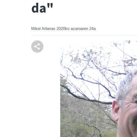
da"
Mikel Arberas
2020ko azaroaren 24a