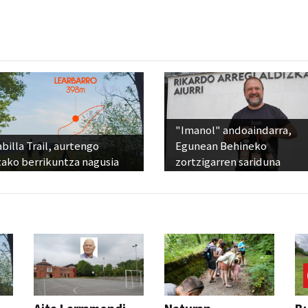
"Imanol" andoaindarra,
billa Trail, aurtengo
Egunean Behineko
tako berrikuntza nagusia
zortzigarren sariduna