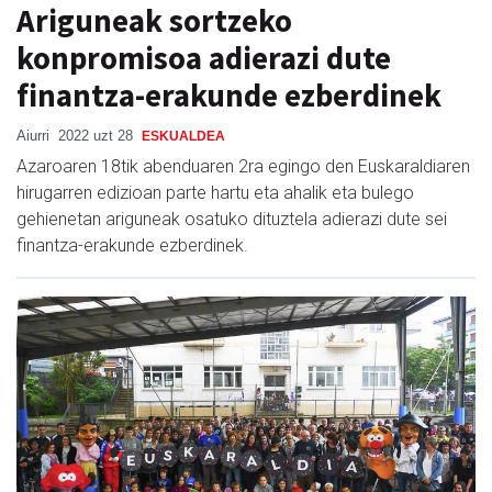
Ariguneak sortzeko
konpromisoa adierazi dute
finantza-erakunde ezberdinek
Aiurri
2022 uzt 28
ESKUALDEA
Azaroaren 18tik abenduaren 2ra egingo den Euskaraldiaren
hirugarren edizioan parte hartu eta ahalik eta bulego
gehienetan ariguneak osatuko dituztela adierazi dute sei
finantza-erakunde ezberdinek.