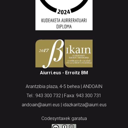
Aiurri.eus - Erroitz BM
Arantzibia plaza, 4-5 behea | ANDOAIN
Tel.: 943 300 732 | Faxa: 943 300 731
andoain@aiurri.eus | idazkaritza@aiurri.eus
Codesyntaxek garatua