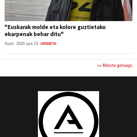
"Euskarak molde eta kolore guztietako
ekarpenak behar ditu"
Aiurri
2020 aza 23
URNIETA
»» Albiste gehiago