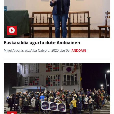
Euskaraldia agurtu dute Andoainen
Mikel Arberas eta Alba Cabrera
2020 abe 05
ANDOAIN