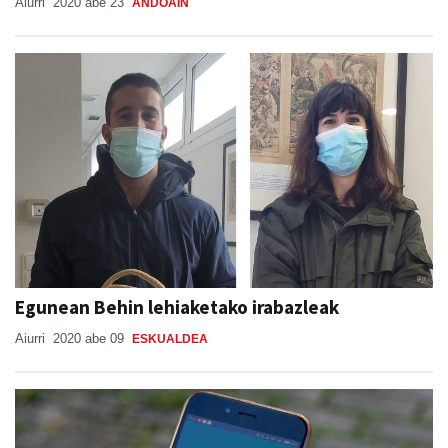
Aiurri
2020 abe 23
ANDOAIN
Egunean Behin lehiaketako irabazleak
Aiurri
2020 abe 09
ESKUALDEA