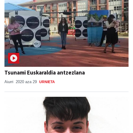
Tsunami Euskaraldia antzezlana
Aiurri
2020 aza 29
URNIETA