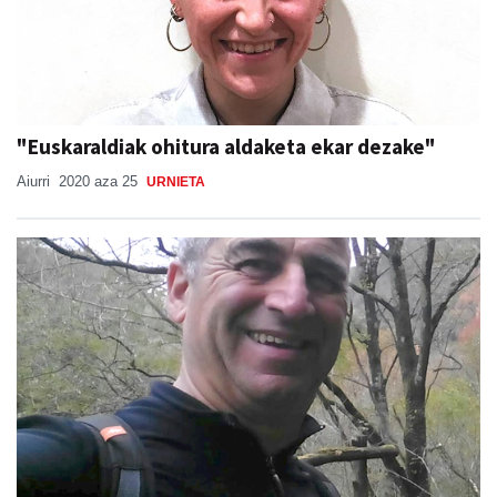
"Euskaraldiak ohitura aldaketa ekar dezake"
Aiurri
2020 aza 25
URNIETA