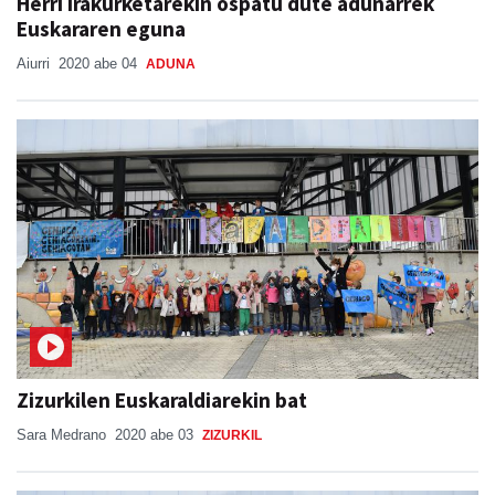
Herri irakurketarekin ospatu dute adunarrek
Euskararen eguna
Aiurri
2020 abe 04
ADUNA
Zizurkilen Euskaraldiarekin bat
Sara Medrano
2020 abe 03
ZIZURKIL