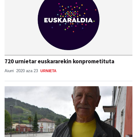
720 urnietar euskararekin konprometituta
Aiurri
2020 aza 23
URNIETA