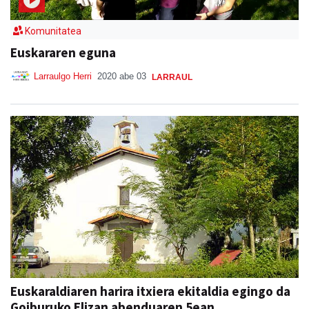
Komunitatea
Euskararen eguna
Larraulgo Herri
2020 abe 03
LARRAUL
Euskaraldiaren harira itxiera ekitaldia egingo da
Goiburuko Elizan abenduaren 5ean