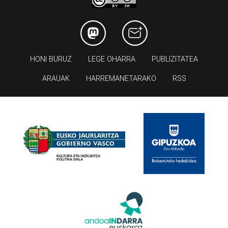
HONI BURUZ
LEGE OHARRA
PUBLIZITATEA
ARAUAK
HARREMANETARAKO
RSS