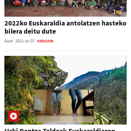
2022ko Euskaraldia antolatzen hasteko
bilera deitu dute
Aiurri
2021 urr 07
ANDOAIN
Urki Dantza Taldeak Euskaraldiaren