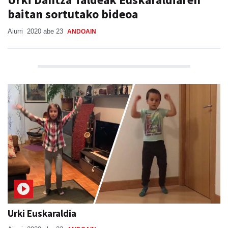
baitan sortutako bideoa
Aiurri
2020 abe 23
ANDOAIN
Urki Euskaraldia