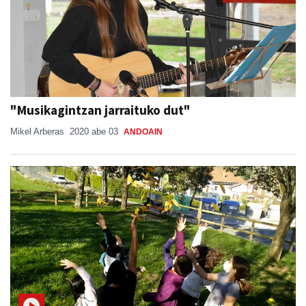
"Musikagintzan jarraituko dut"
Mikel Arberas
2020 abe 03
ANDOAIN