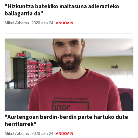
"Hizkuntza batekiko maitasuna adierazteko
baliagarria da"
Mikel Arberas
2020 aza 24
ANDOAIN
"Aurtengoan berdin-berdin parte hartuko dute
herritarrek"
Mikel Arberas
2020 aza 24
ANDOAIN