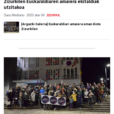
Zizurkilen Euskaraldiaren amaiera ekitaldiak
utzitakoa
Sara Medrano
2020 abe 04
ZIZURKIL
[Argazki Galeria] Euskaraldiari amaiera eman diote
Zizurkilen