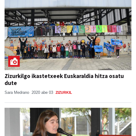
Zizurkilgo ikastetxeek Euskaraldia hitza osatu
dute
Sara Medrano
2020 abe 03
ZIZURKIL