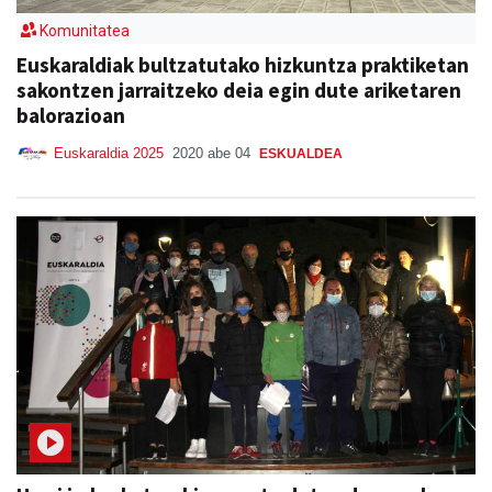
Komunitatea
Euskaraldiak bultzatutako hizkuntza praktiketan
sakontzen jarraitzeko deia egin dute ariketaren
balorazioan
Euskaraldia 2025
2020 abe 04
ESKUALDEA