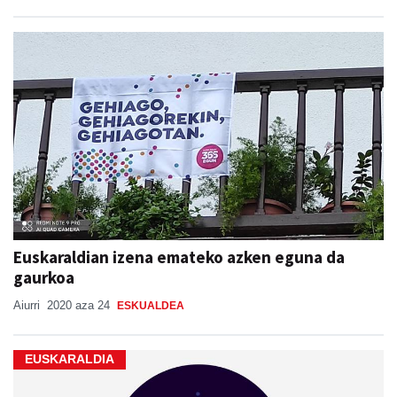
Euskaraldian izena emateko azken eguna da
gaurkoa
Aiurri
2020 aza 24
ESKUALDEA
EUSKARALDIA