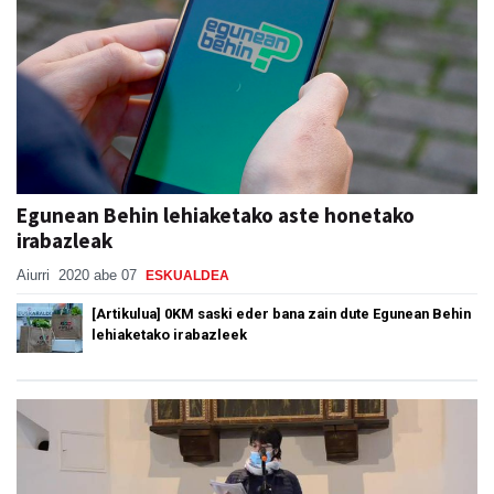
Egunean Behin lehiaketako aste honetako
irabazleak
Aiurri
2020 abe 07
ESKUALDEA
[Artikulua] 0KM saski eder bana zain dute Egunean Behin
lehiaketako irabazleek