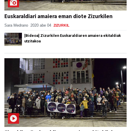
Euskaraldiari amaiera eman diote Zizurkilen
Sara Medrano
2020 abe 04
ZIZURKIL
[Bideoa] Zizurkilen Euskaraldiaren amaiera ekitaldiak
utzitakoa