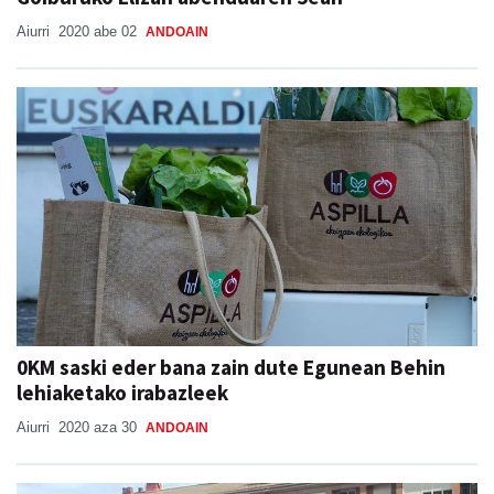
Aiurri
2020 abe 02
ANDOAIN
0KM saski eder bana zain dute Egunean Behin
lehiaketako irabazleek
Aiurri
2020 aza 30
ANDOAIN