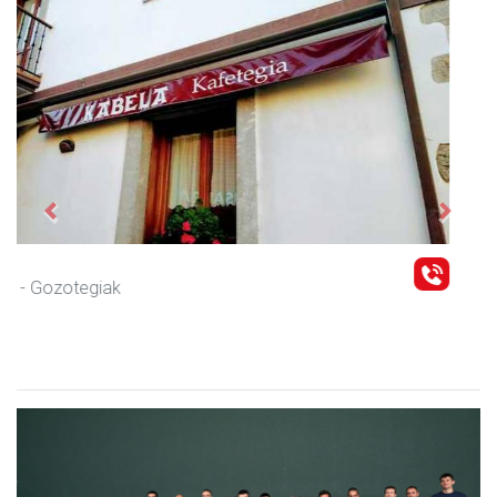
Previous
Next
Arindu fisioterapia eta osteopatia
Amasa-Villabona
- Fisioterapia