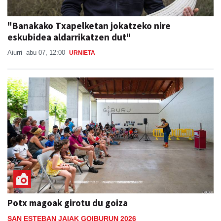
"Banakako Txapelketan jokatzeko nire
eskubidea aldarrikatzen dut"
Aiurri
abu 07, 12:00
URNIETA
Potx magoak girotu du goiza
SAN ESTEBAN JAIAK GOIBURUN 2026