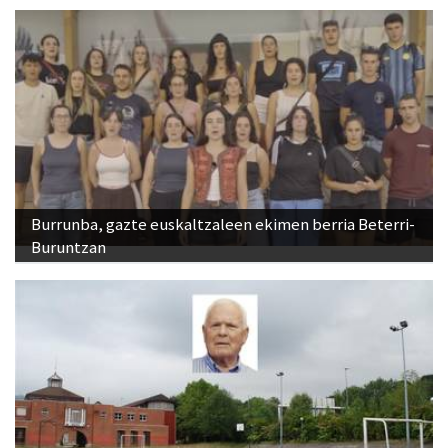
Burrunba, gazte euskaltzaleen ekimen berria Beterri-
Buruntzan