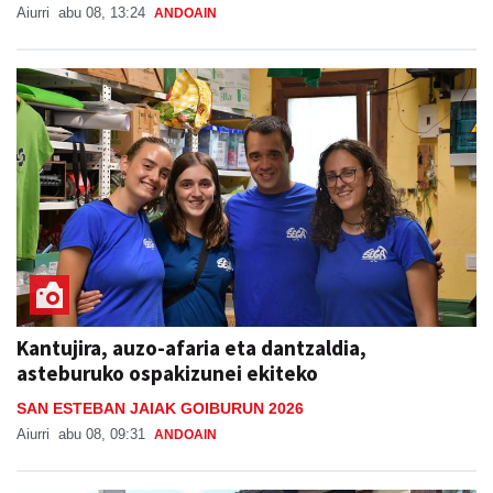
Aiurri
abu 08, 13:24
ANDOAIN
Kantujira, auzo-afaria eta dantzaldia,
asteburuko ospakizunei ekiteko
SAN ESTEBAN JAIAK GOIBURUN 2026
Aiurri
abu 08, 09:31
ANDOAIN