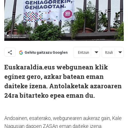
Entzun
Itzuli
Gehitu gaitzazu Googlen
Euskaraldia.eus webgunean klik
eginez gero, azkar batean eman
daiteke izena. Antolaketak azaroaren
24ra bitarteko epea eman du.
Andoainen, esaterako, webgunearen aukeraz gain, Kale
Nagusian dagoen ZASAn eman daiteke izena.