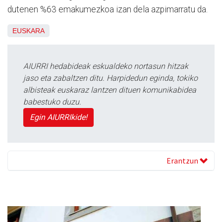
dutenen %63 emakumezkoa izan dela azpimarratu da.
EUSKARA
AIURRI hedabideak eskualdeko nortasun hitzak
jaso eta zabaltzen ditu. Harpidedun eginda, tokiko
albisteak euskaraz lantzen dituen komunikabidea
babestuko duzu.
Egin AIURRIkide!
Erantzun