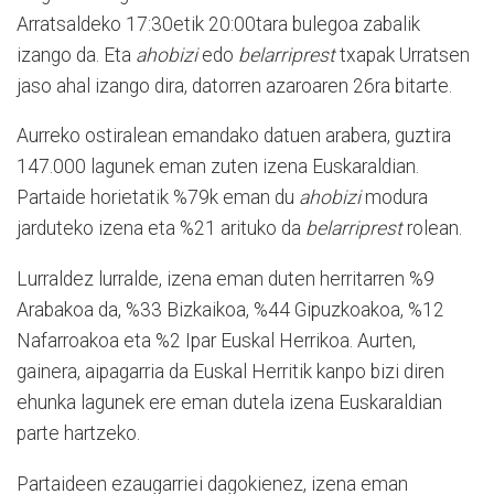
Arratsaldeko 17:30etik 20:00tara bulegoa zabalik
izango da. Eta
ahobizi
edo
belarriprest
txapak Urratsen
jaso ahal izango dira, datorren azaroaren 26ra bitarte.
Aurreko ostiralean emandako datuen arabera, guztira
147.000 lagunek eman zuten izena Euskaraldian.
Partaide horietatik %79k eman du
ahobizi
modura
jarduteko izena eta %21 arituko da
belarriprest
rolean.
Lurraldez lurralde, izena eman duten herritarren %9
Arabakoa da, %33 Bizkaikoa, %44 Gipuzkoakoa, %12
Nafarroakoa eta %2 Ipar Euskal Herrikoa. Aurten,
gainera, aipagarria da Euskal Herritik kanpo bizi diren
ehunka lagunek ere eman dutela izena Euskaraldian
parte hartzeko.
Partaideen ezaugarriei dagokienez, izena eman