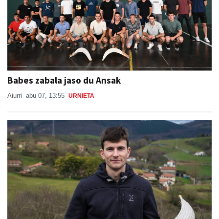
Babes zabala jaso du Ansak
Aiurri
abu 07, 13:55
URNIETA