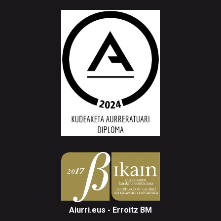
Aiurri.eus - Erroitz BM