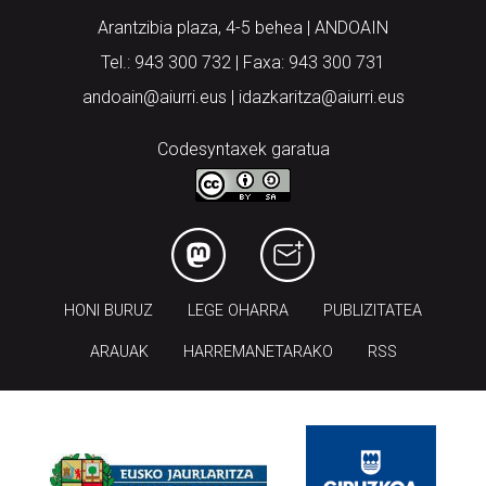
Arantzibia plaza, 4-5 behea | ANDOAIN
Tel.: 943 300 732 | Faxa: 943 300 731
andoain@aiurri.eus | idazkaritza@aiurri.eus
Codesyntaxek garatua
HONI BURUZ
LEGE OHARRA
PUBLIZITATEA
ARAUAK
HARREMANETARAKO
RSS