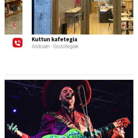
Previous
Next
Kuttun kafetegia
Andoain
- Gozotegiak