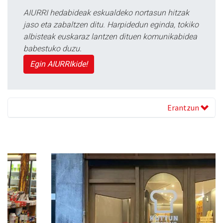
AIURRI hedabideak eskualdeko nortasun hitzak
jaso eta zabaltzen ditu. Harpidedun eginda, tokiko
albisteak euskaraz lantzen dituen komunikabidea
babestuko duzu.
Egin AIURRIkide!
Erantzun