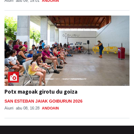
Aiurri
abu 09, 19:01
ANDOAIN
Potx magoak girotu du goiza
SAN ESTEBAN JAIAK GOIBURUN 2026
Aiurri
abu 08, 16:28
ANDOAIN