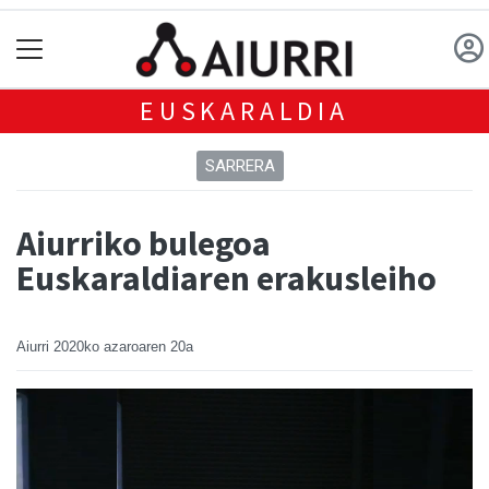
EUSKARALDIA
SARRERA
Aiurriko bulegoa
Euskaraldiaren erakusleiho
Aiurri
2020ko azaroaren 20a