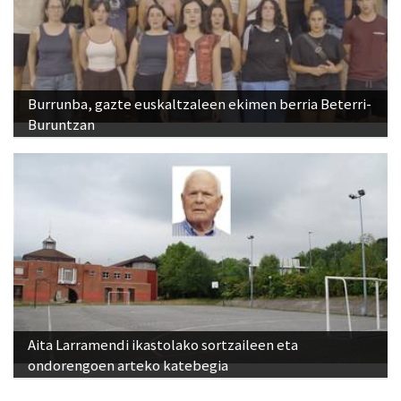
Burrunba, gazte euskaltzaleen ekimen berria Beterri-
Buruntzan
Aita Larramendi ikastolako sortzaileen eta
ondorengoen arteko katebegia