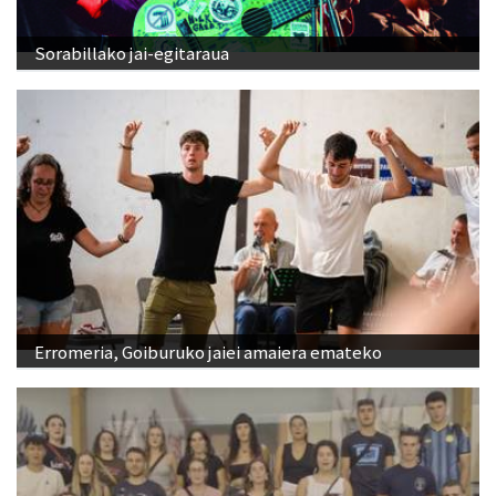
Sorabillako jai-egitaraua
Erromeria, Goiburuko jaiei amaiera emateko