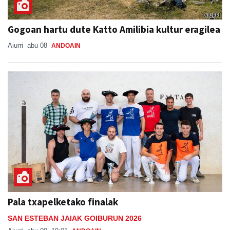
Gogoan hartu dute Katto Amilibia kultur eragilea
Aiurri
abu 08
ANDOAIN
Pala txapelketako finalak
SAN ESTEBAN JAIAK GOIBURUN 2026