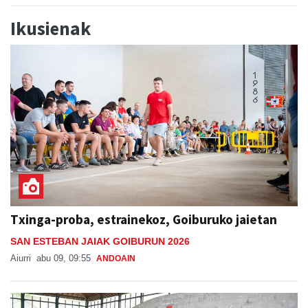
Ikusienak
Txinga-proba, estrainekoz, Goiburuko jaietan
SAN ESTEBAN JAIAK GOIBURUN 2026
Aiurri
abu 09, 09:55
ANDOAIN