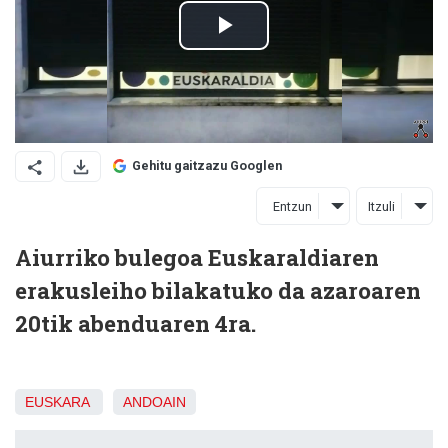
Gehitu gaitzazu Googlen
Entzun
Itzuli
Aiurriko bulegoa Euskaraldiaren
erakusleiho bilakatuko da azaroaren
20tik abenduaren 4ra.
EUSKARA
ANDOAIN