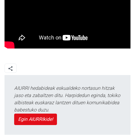
AIURRI hedabideak eskualdeko nortasun hitzak
jaso eta zabaltzen ditu. Harpidedun eginda, tokiko
albisteak euskaraz lantzen dituen komunikabidea
babestuko duzu.
Egin AIURRIkide!