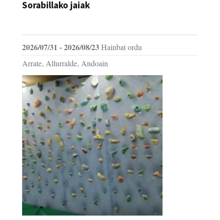
Sorabillako jaiak
FESTAK
2026/07/31 - 2026/08/23
Hainbat ordu
Arrate, Allurralde, Andoain