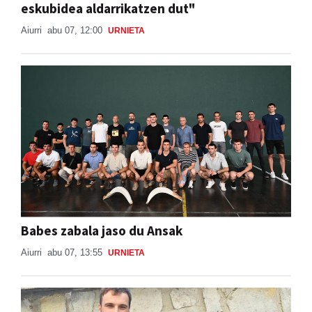
eskubidea aldarrikatzen dut"
Aiurri
abu 07, 12:00
URNIETA
Babes zabala jaso du Ansak
Aiurri
abu 07, 13:55
URNIETA