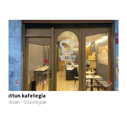
Previous
Next
Urrats inprimategia
Andoain
- Inprimategiak