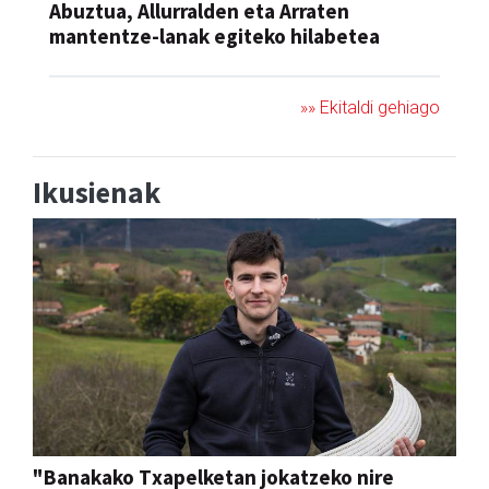
Abuztua, Allurralden eta Arraten
mantentze-lanak egiteko hilabetea
»» Ekitaldi gehiago
Ikusienak
"Banakako Txapelketan jokatzeko nire