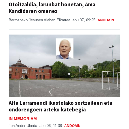
Otoitzaldia, larunbat honetan, Ama
Kandidaren omenez
Berrozpeko Jesusen Alaben Elkartea
abu 07, 09:25
ANDOAIN
Aita Larramendi ikastolako sortzaileen eta
ondorengoen arteko katebegia
IN MEMORIAM
Jon Ander Ubeda
abu 06, 11:38
ANDOAIN