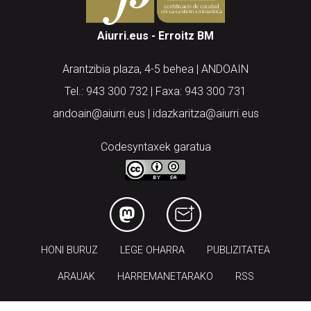
Aiurri.eus - Erroitz BM
Arantzibia plaza, 4-5 behea | ANDOAIN
Tel.: 943 300 732 | Faxa: 943 300 731
andoain@aiurri.eus | idazkaritza@aiurri.eus
Codesyntaxek garatua
HONI BURUZ
LEGE OHARRA
PUBLIZITATEA
ARAUAK
HARREMANETARAKO
RSS