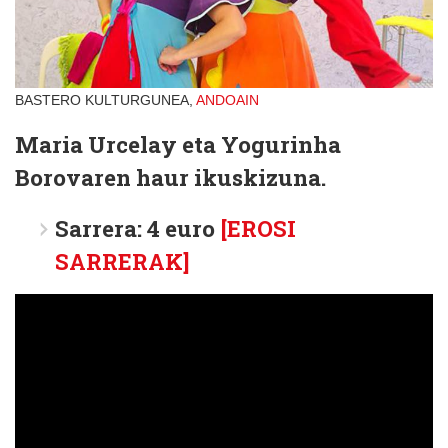
BASTERO KULTURGUNEA,
ANDOAIN
Maria Urcelay eta Yogurinha
Borovaren haur ikuskizuna.
Sarrera: 4 euro
[EROSI
SARRERAK]