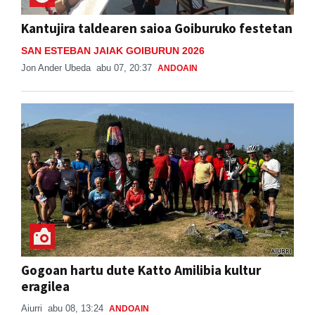
Kantujira taldearen saioa Goiburuko festetan
SAN ESTEBAN JAIAK GOIBURUN 2026
Jon Ander Ubeda
abu 07, 20:37
ANDOAIN
Gogoan hartu dute Katto Amilibia kultur
eragilea
Aiurri
abu 08, 13:24
ANDOAIN