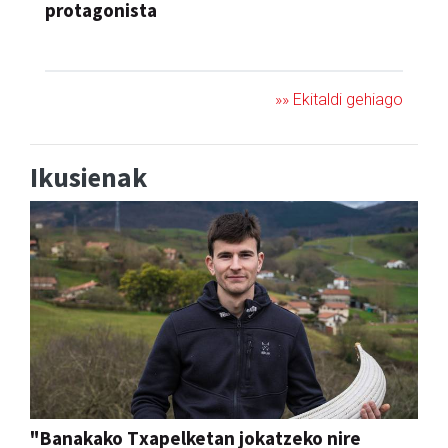
protagonista
KONTZERTUA
»» Ekitaldi gehiago
Ikusienak
"Banakako Txapelketan jokatzeko nire