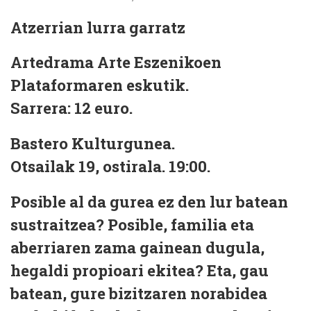
Atzerrian lurra garratz
Artedrama Arte Eszenikoen
Plataformaren eskutik.
Sarrera: 12 euro.
Bastero Kulturgunea.
Otsailak 19, ostirala. 19:00.
Posible al da gurea ez den lur batean
sustraitzea? Posible, familia eta
aberriaren zama gainean dugula,
hegaldi propioari ekitea? Eta, gau
batean, gure bizitzaren norabidea