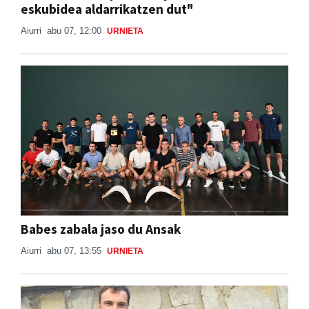
eskubidea aldarrikatzen dut"
Aiurri
abu 07, 12:00
URNIETA
Babes zabala jaso du Ansak
Aiurri
abu 07, 13:55
URNIETA