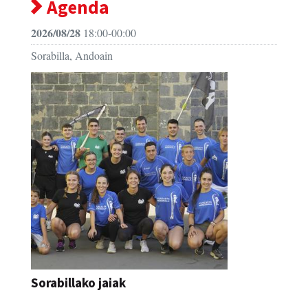
Agenda
2026/08/28
18:00-00:00
Sorabilla, Andoain
Sorabillako jaiak
FESTAK