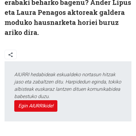
erabaki beharko bagenu? Ander Lipus
eta Laura Penagos aktoreak galdera
moduko hausnarketa horiei buruz
ariko dira.
AIURRI hedabideak eskualdeko nortasun hitzak
jaso eta zabaltzen ditu. Harpidedun eginda, tokiko
albisteak euskaraz lantzen dituen komunikabidea
babestuko duzu.
Egin AIURRIkide!