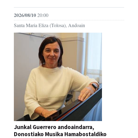
2026/08/10
20:00
Santa Maria Eliza (Tolosa), Andoain
Junkal Guerrero andoaindarra,
Donostiako Musika Hamabostaldiko