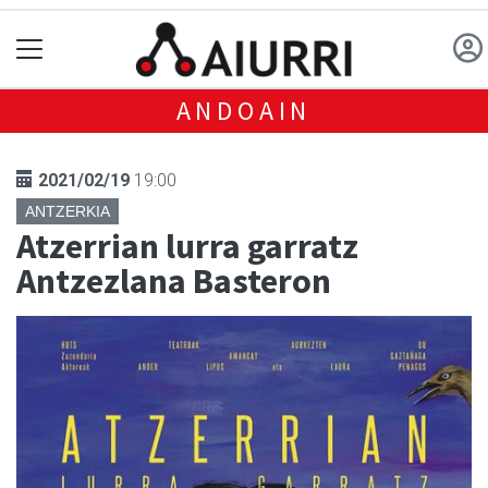
ANDOAIN
2021/02/19
19:00
ANTZERKIA
Atzerrian lurra garratz
Antzezlana Basteron