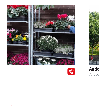
Previous
Next
Andoaingo Udala
Andoain
- Udaletxeak