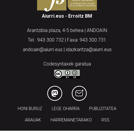
Aiurri.eus - Erroitz BM
Arantzibia plaza, 4-5 behea | ANDOAIN
Tel.: 943 300 732 | Faxa: 943 300 731
andoain@aiurri.eus | idazkaritza@aiurri.eus
Codesyntaxek garatua
HONI BURUZ
LEGE OHARRA
PUBLIZITATEA
ARAUAK
HARREMANETARAKO
RSS