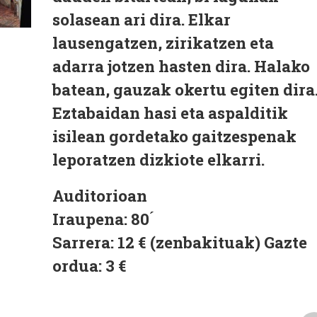
solasean ari dira. Elkar
lausengatzen, zirikatzen eta
adarra jotzen hasten dira. Halako
batean, gauzak okertu egiten dira
Eztabaidan hasi eta aspalditik
isilean gordetako gaitzespenak
leporatzen dizkiote elkarri.
Auditorioan
Iraupena: 80 ́
Sarrera: 12 € (zenbakituak) Gazte
ordua: 3 €