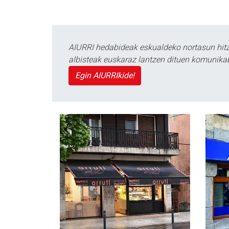
AIURRI hedabideak eskualdeko nortasun hitza
albisteak euskaraz lantzen dituen komunika
Egin AIURRIkide!