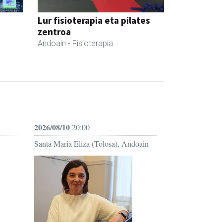
Lur fisioterapia eta pilates
zentroa
Andoain
- Fisioterapia
2026/08/10
20:00
Santa Maria Eliza (Tolosa), Andoain