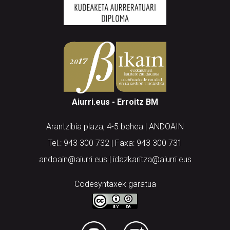
Aiurri.eus - Erroitz BM
Arantzibia plaza, 4-5 behea | ANDOAIN
Tel.: 943 300 732 | Faxa: 943 300 731
andoain@aiurri.eus | idazkaritza@aiurri.eus
Codesyntaxek garatua