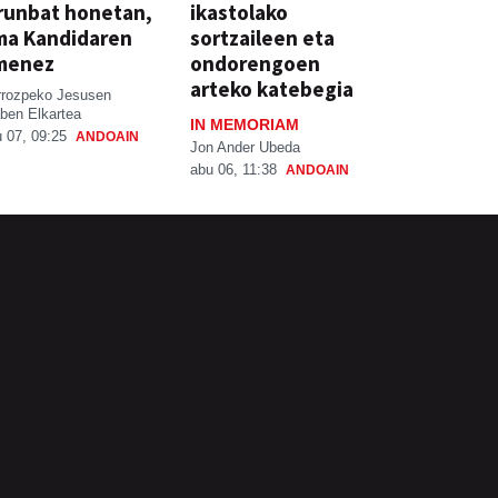
runbat honetan,
ikastolako
ma Kandidaren
sortzaileen eta
menez
ondorengoen
arteko katebegia
rrozpeko Jesusen
ben Elkartea
IN MEMORIAM
 07, 09:25
ANDOAIN
Jon Ander Ubeda
abu 06, 11:38
ANDOAIN