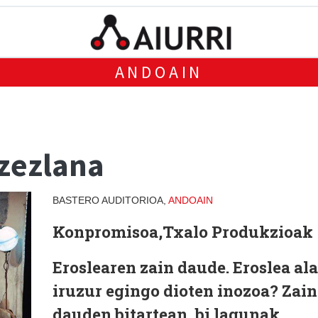
ANDOAIN
zezlana
BASTERO AUDITORIOA,
ANDOAIN
Konpromisoa,Txalo Produkzioak
Eroslearen zain daude. Eroslea ala
iruzur egingo dioten inozoa? Zain
dauden bitartean, bi lagunak