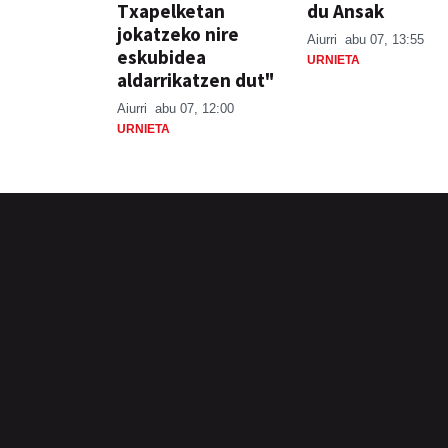
Txapelketan
du Ansak
jokatzeko nire
Aiurri
abu 07, 13:55
eskubidea
URNIETA
aldarrikatzen dut"
Aiurri
abu 07, 12:00
URNIETA