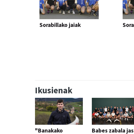
Sorabillako jaiak
Sora
FESTAK
FEST
Ikusienak
"Banakako
Babes zabala ja