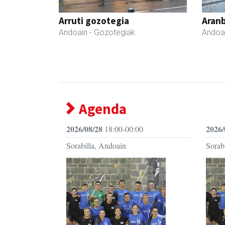
Arruti gozotegia
Aranb
Andoain
- Gozotegiak
Andoa
Agenda
2026/08/28
2026/
18:00-00:00
Sorabilla, Andoain
Sorab