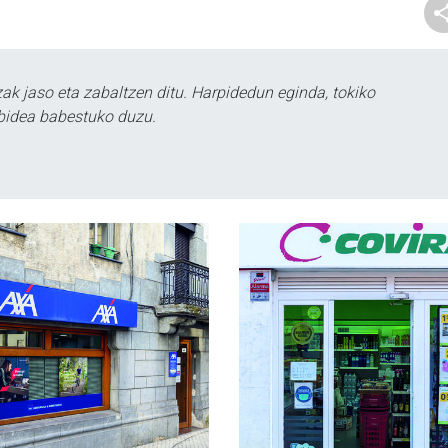
k jaso eta zabaltzen ditu. Harpidedun eginda, tokiko
bidea babestuko duzu.