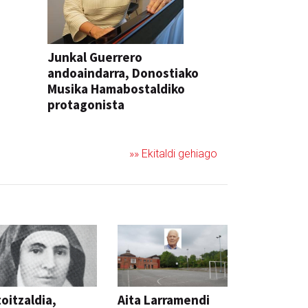
Junkal Guerrero
andoaindarra, Donostiako
Musika Hamabostaldiko
protagonista
KONTZERTUA
»» Ekitaldi gehiago
oitzaldia,
Aita Larramendi