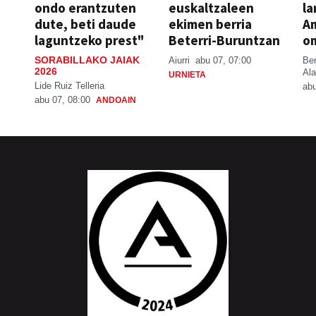
ondo erantzuten
euskaltzaleen
la
dute, beti daude
ekimen berria
A
laguntzeko prest"
Beterri-Buruntzan
o
SORABILLAKO JAIAK
Aiurri
abu 07, 07:00
Be
2026
Ala
URNIETA
Lide Ruiz Telleria
abu
abu 07, 08:00
ANDOAIN