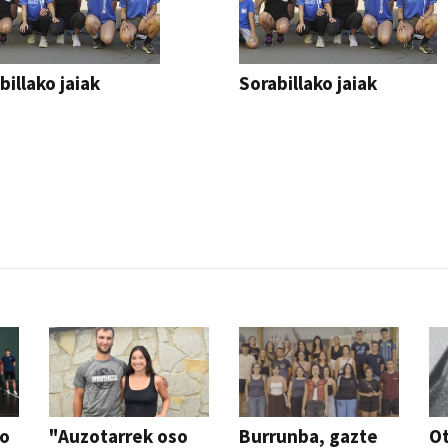
billako jaiak
Sorabillako jaiak
AK
FESTAK
so
"Auzotarrek oso
Burrunba, gazte
Ot