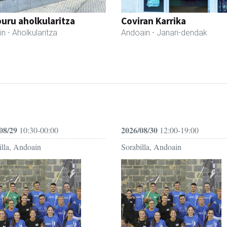
uru aholkularitza
Coviran Karrika
in
- Aholkularitza
Andoain
- Janari-dendak
08/29
2026/08/30
10:30-00:00
12:00-19:00
illa, Andoain
Sorabilla, Andoain