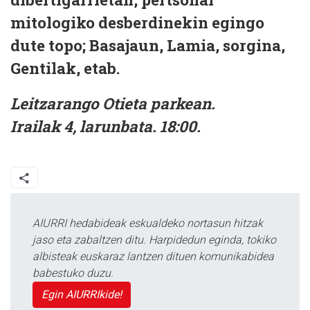
mitologiko desberdinekin egingo
dute topo; Basajaun, Lamia, sorgina,
Gentilak, etab.
Leitzarango Otieta parkean.
Irailak 4, larunbata. 18:00.
AIURRI hedabideak eskualdeko nortasun hitzak
jaso eta zabaltzen ditu. Harpidedun eginda, tokiko
albisteak euskaraz lantzen dituen komunikabidea
babestuko duzu.
Egin AIURRIkide!