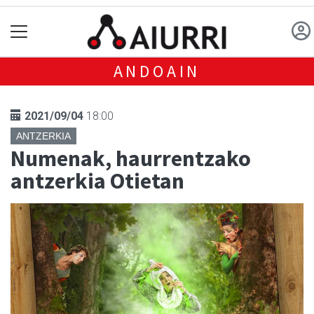
ANDOAIN
2021/09/04
18:00
ANTZERKIA
Numenak, haurrentzako
antzerkia Otietan