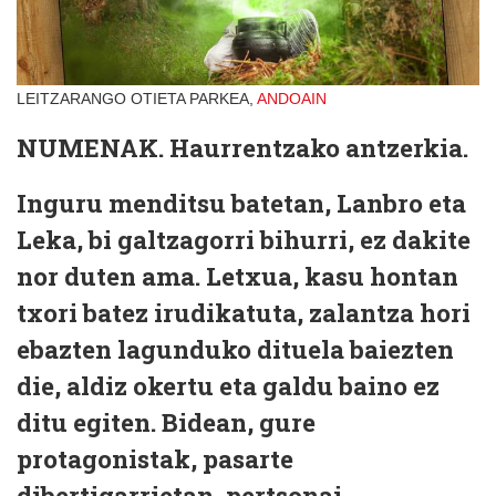
LEITZARANGO OTIETA PARKEA,
ANDOAIN
NUMENAK.
Haurrentzako antzerkia.
Inguru menditsu batetan, Lanbro eta
Leka, bi galtzagorri bihurri, ez dakite
nor duten ama. Letxua, kasu hontan
txori batez irudikatuta, zalantza hori
ebazten lagunduko dituela baiezten
die, aldiz okertu eta galdu baino ez
ditu egiten. Bidean, gure
protagonistak, pasarte
dibertigarrietan, pertsonai