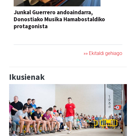
Junkal Guerrero andoaindarra,
Donostiako Musika Hamabostaldiko
protagonista
KONTZERTUA
»» Ekitaldi gehiago
Ikusienak