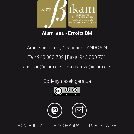
Aiurri.eus - Erroitz BM
Arantzibia plaza, 4-5 behea | ANDOAIN
Tel.: 943 300 732 | Faxa: 943 300 731
andoain@aiurri.eus | idazkaritza@aiurri.eus
Codesyntaxek garatua
HONI BURUZ
LEGE OHARRA
PUBLIZITATEA