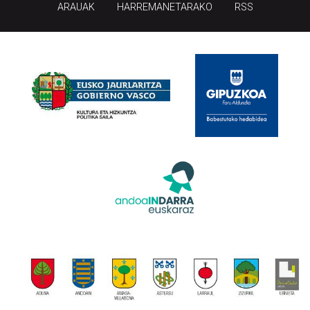
ARAUAK
HARREMANETARAKO
RSS