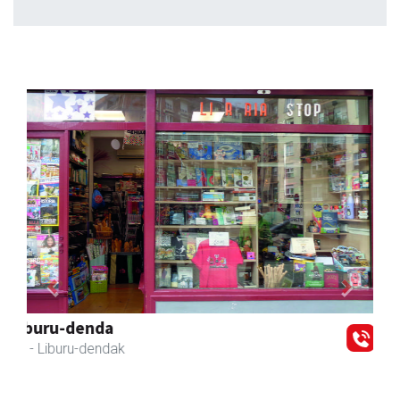
Previous
Next
Arruti gozotegia
Andoain
- Gozotegiak