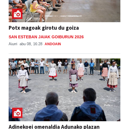
Potx magoak girotu du goiza
SAN ESTEBAN JAIAK GOIBURUN 2026
Aiurri
abu 08, 16:28
ANDOAIN
Adinekoei omenaldia Adunako plazan