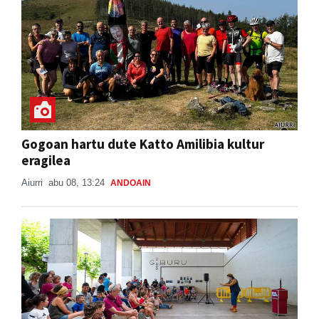
Gogoan hartu dute Katto Amilibia kultur
eragilea
Aiurri
abu 08, 13:24
ANDOAIN