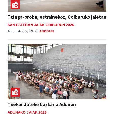
Txinga-proba, estrainekoz, Goiburuko jaietan
SAN ESTEBAN JAIAK GOIBURUN 2026
Aiurri
abu 09, 09:55
ANDOAIN
Txekor Jateko bazkaria Adunan
ADUNAKO JAIAK 2026