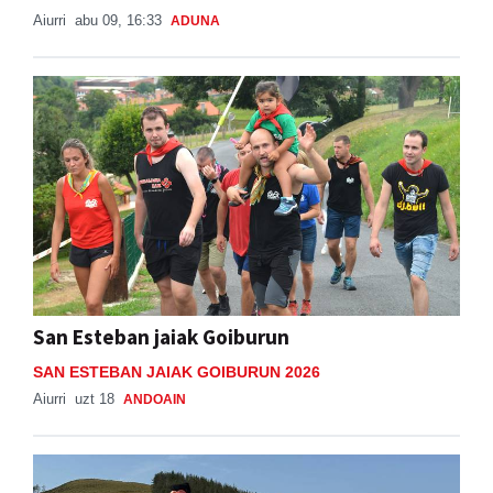
Aiurri
abu 09, 16:33
ADUNA
San Esteban jaiak Goiburun
SAN ESTEBAN JAIAK GOIBURUN 2026
Aiurri
uzt 18
ANDOAIN