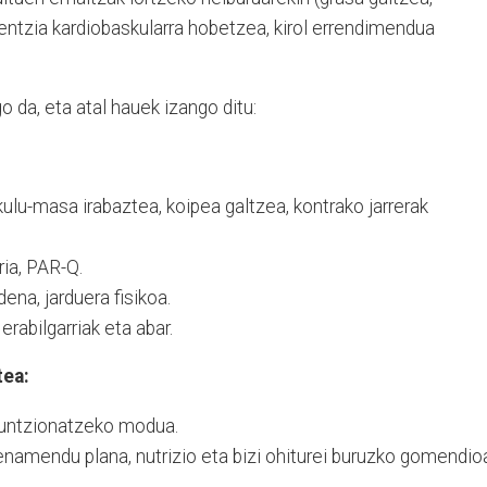
entzia kardiobaskularra hobetzea, kirol errendimendua
 da, eta atal hauek izango ditu:
lu-masa irabaztea, koipea galtzea, kontrako jarrerak
ria, PAR-Q.
dena, jarduera fisikoa.
rabilgarriak eta abar.
tea:
funtzionatzeko modua.
amendu plana, nutrizio eta bizi ohiturei buruzko gomendio