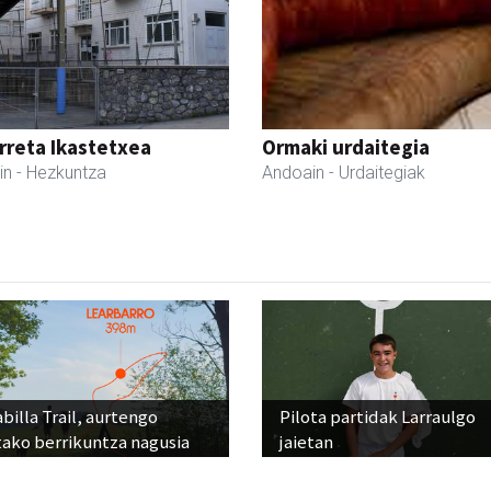
reta Ikastetxea
Ormaki urdaitegia
in
- Hezkuntza
Andoain
- Urdaitegiak
billa Trail, aurtengo
Pilota partidak Larraulgo
tako berrikuntza nagusia
jaietan