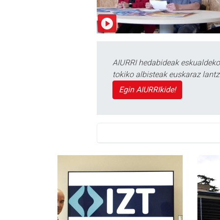
AIURRI hedabideak eskualdeko n
tokiko albisteak euskaraz lan
Egin AIURRIkide!