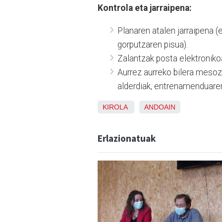
Kontrola eta jarraipena:
Planaren atalen jarraipena 
gorputzaren pisua).
Zalantzak posta elektroniko
Aurrez aurreko bilera mesoz
alderdiak, entrenamenduare
KIROLA
ANDOAIN
Erlazionatuak