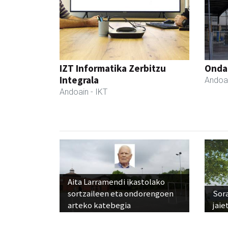
IZT Informatika Zerbitzu
Ondar
Integrala
Andoa
Andoain
- IKT
Aita Larramendi ikastolako
sortzaileen eta ondorengoen
Sora
arteko katebegia
jaie