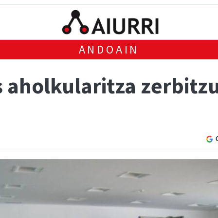
ANDOAIN
s aholkularitza zerbitz