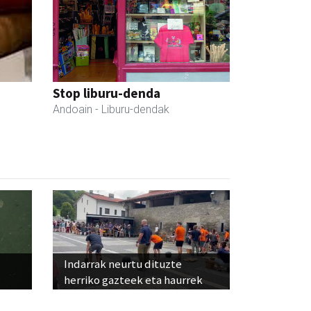
Stop liburu-denda
Andoain
- Liburu-dendak
Indarrak neurtu dituzte
herriko gazteek eta haurrek