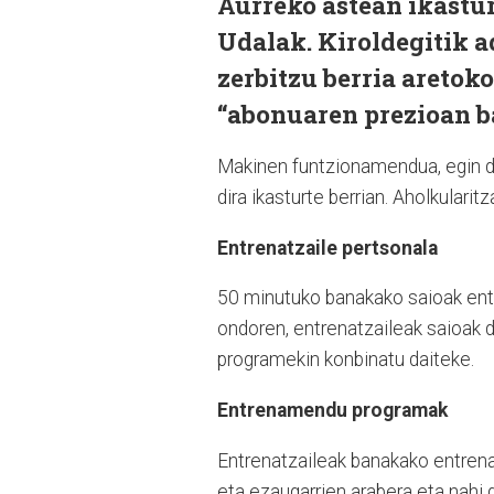
Aurreko astean ikastur
Udalak. Kiroldegitik a
zerbitzu berria aretok
“abonuaren prezioan b
Makinen funtzionamendua, egin da
dira ikasturte berrian. Aholkulari
Entrenatzaile pertsonala
50 minutuko banakako saioak entr
ondoren, entrenatzaileak saioak 
programekin konbinatu daiteke.
Entrenamendu programak
Entrenatzaileak banakako entrena
eta ezaugarrien arabera eta nahi 