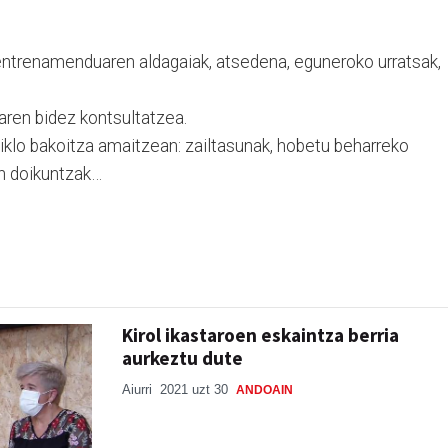
(entrenamenduaren aldagaiak, atsedena, eguneroko urratsak,
aren bidez kontsultatzea.
iklo bakoitza amaitzean: zailtasunak, hobetu beharreko
n doikuntzak…
Kirol ikastaroen eskaintza berria
aurkeztu dute
Aiurri
2021 uzt 30
ANDOAIN