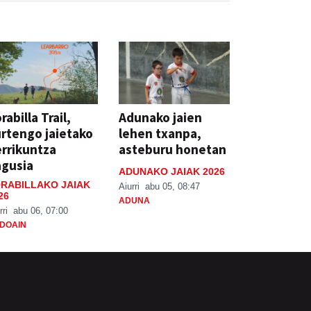
rabilla Trail,
Adunako jaien
rtengo jaietako
lehen txanpa,
rrikuntza
asteburu honetan
agusia
ADUNAKO JAIAK 2026
RABILLAKO JAIAK
Aiurri
abu 05, 08:47
26
ADUNA
rri
abu 06, 07:00
DOAIN