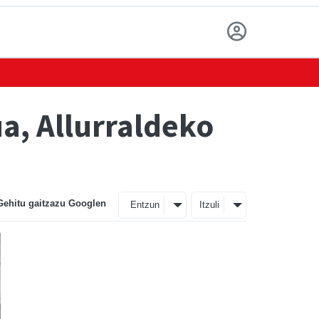
ua, Allurraldeko
Gehitu gaitzazu Googlen
Entzun
Itzuli