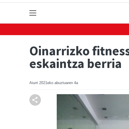
Oinarrizko fitnes
eskaintza berria
Aiurri
2021eko abuztuaren 4a