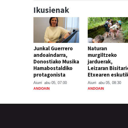
Ikusienak
Junkal Guerrero
Naturan
andoaindarra,
murgiltzeko
Donostiako Musika
jarduerak,
Hamabostaldiko
Leizaran Bisitar
protagonista
Etxearen eskuti
Aiurri
abu 05, 07:00
Aiurri
abu 05, 08:30
ANDOAIN
ANDOAIN