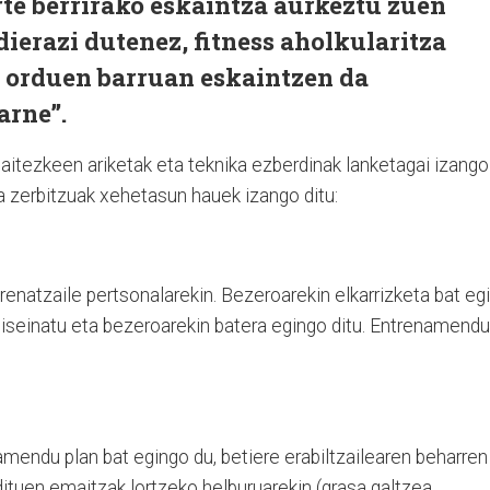
te berrirako eskaintza aurkeztu zuen
dierazi dutenez, fitness aholkularitza
o orduen barruan eskaintzen da
arne”.
itezkeen ariketak eta teknika ezberdinak lanketagai izango
tza zerbitzuak xehetasun hauek izango ditu:
enatzaile pertsonalarekin. Bezeroarekin elkarrizketa bat eg
diseinatu eta bezeroarekin batera egingo ditu. Entrenamendu
mendu plan bat egingo du, betiere erabiltzailearen beharren
dituen emaitzak lortzeko helburuarekin (grasa galtzea,