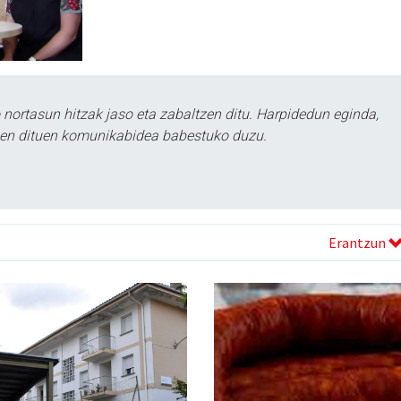
ortasun hitzak jaso eta zabaltzen ditu. Harpidedun eginda,
tzen dituen komunikabidea babestuko duzu.
Erantzun