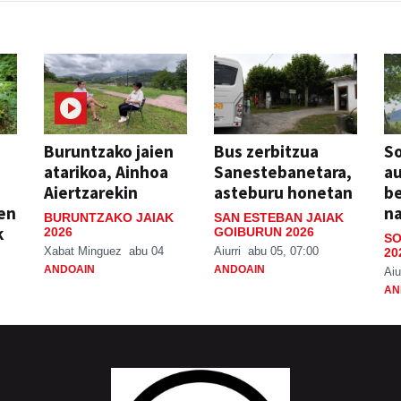
Buruntzako jaien
Bus zerbitzua
So
atarikoa, Ainhoa
Sanestebanetara,
au
Aiertzarekin
asteburu honetan
be
ien
n
BURUNTZAKO JAIAK
SAN ESTEBAN JAIAK
k
2026
GOIBURUN 2026
SO
Xabat Minguez
abu 04
Aiurri
abu 05, 07:00
20
ANDOAIN
ANDOAIN
Aiu
AN