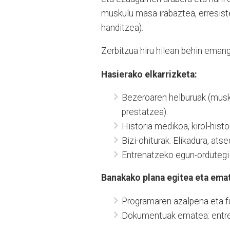
muskulu masa irabaztea, erresist
handitzea).
Zerbitzua hiru hilean behin emango
Hasierako elkarrizketa:
Bezeroaren helburuak (musku
prestatzea).
Historia medikoa, kirol-histo
Bizi-ohiturak: Elikadura, atse
Entrenatzeko egun-ordutegi e
Banakako plana egitea eta ema
Programaren azalpena eta 
Dokumentuak ematea: entren