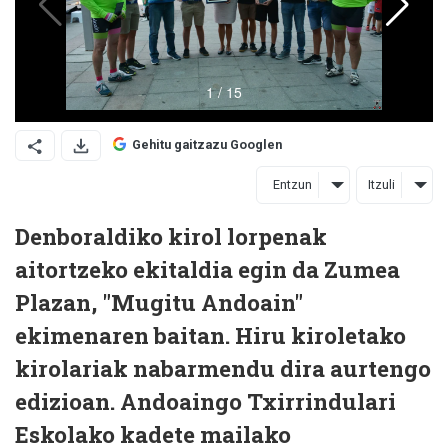
Gehitu gaitzazu Googlen
Entzun
Itzuli
Denboraldiko kirol lorpenak
aitortzeko ekitaldia egin da Zumea
Plazan, "Mugitu Andoain"
ekimenaren baitan. Hiru kiroletako
kirolariak nabarmendu dira aurtengo
edizioan. Andoaingo Txirrindulari
Eskolako kadete mailako