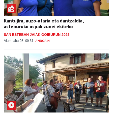
Kantujira, auzo-afaria eta dantzaldia,
asteburuko ospakizunei ekiteko
SAN ESTEBAN JAIAK GOIBURUN 2026
Aiurri
abu 08, 09:31
ANDOAIN