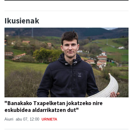
Ikusienak
"Banakako Txapelketan jokatzeko nire
eskubidea aldarrikatzen dut"
Aiurri
abu 07, 12:00
URNIETA