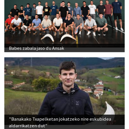
Babes zabala jaso du Ansak
"Banakako Txapelketan jokatzeko nire eskubidea
aldarrikatzen dut"