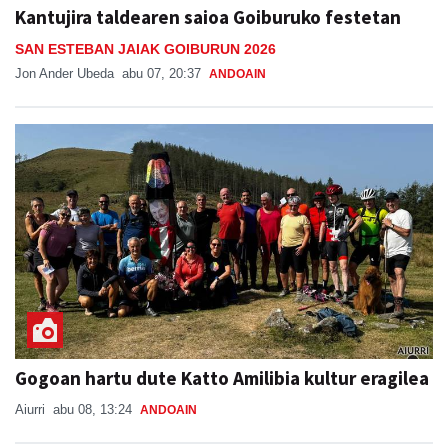
Kantujira taldearen saioa Goiburuko festetan
SAN ESTEBAN JAIAK GOIBURUN 2026
Jon Ander Ubeda
abu 07, 20:37
ANDOAIN
Gogoan hartu dute Katto Amilibia kultur eragilea
Aiurri
abu 08, 13:24
ANDOAIN