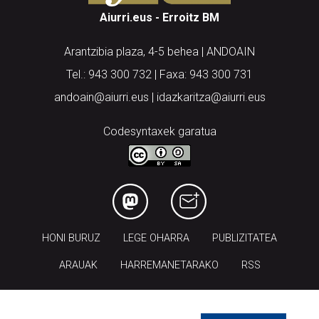
Aiurri.eus - Erroitz BM
Arantzibia plaza, 4-5 behea | ANDOAIN
Tel.: 943 300 732 | Faxa: 943 300 731
andoain@aiurri.eus | idazkaritza@aiurri.eus
Codesyntaxek garatua
HONI BURUZ
LEGE OHARRA
PUBLIZITATEA
ARAUAK
HARREMANETARAKO
RSS