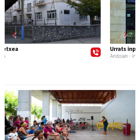
Previous
Next
Urrats inprimategia
Andoain
- Inprimategiak