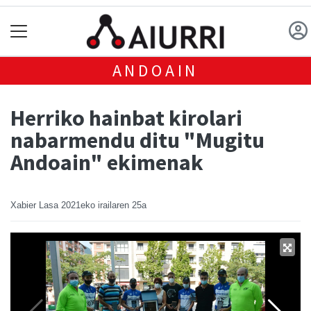
ANDOAIN
Herriko hainbat kirolari
nabarmendu ditu "Mugitu
Andoain" ekimenak
Xabier Lasa
2021eko irailaren 25a