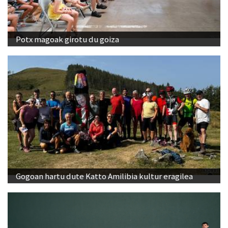
Potx magoak girotu du goiza
Gogoan hartu dute Katto Amilibia kultur eragilea