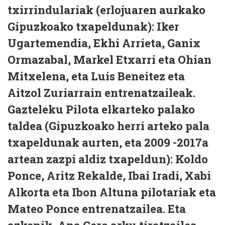
txirrindulariak (erlojuaren aurkako
Gipuzkoako txapeldunak): Iker
Ugartemendia, Ekhi Arrieta, Ganix
Ormazabal, Markel Etxarri eta Ohian
Mitxelena, eta Luis Beneitez eta
Aitzol Zuriarrain entrenatzaileak.
Gazteleku Pilota elkarteko palako
taldea (Gipuzkoako herri arteko pala
txapeldunak aurten, eta 2009 -2017a
artean zazpi aldiz txapeldun): Koldo
Ponce, Aritz Rekalde, Ibai Iradi, Xabi
Alkorta eta Ibon Altuna pilotariak eta
Mateo Ponce entrenatzailea. Eta