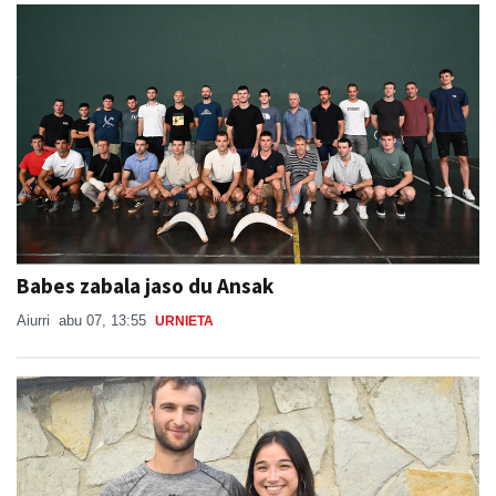
Babes zabala jaso du Ansak
Aiurri
abu 07, 13:55
URNIETA