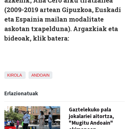
azkenik, Ana Cero arku tiratzailea
(2009-2019 artean Gipuzkoa, Euskadi
eta Espainia mailan modalitate
askotan txapelduna). Argazkiak eta
bideoak, klik batera:
KIROLA
ANDOAIN
Erlazionatuak
Gaztelekuko pala
jokalariei aitortza,
"Mugitu Andoain"