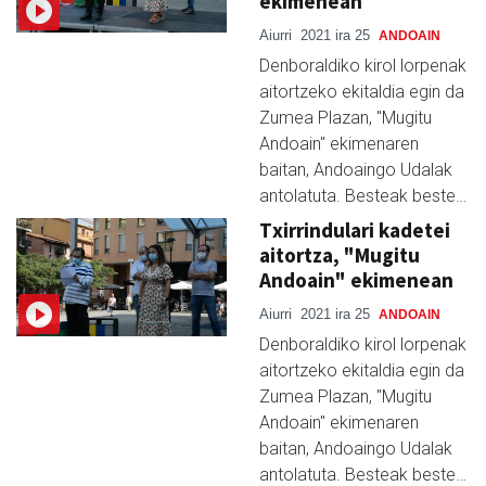
ekimenean
Aiurri
2021 ira 25
ANDOAIN
Denboraldiko kirol lorpenak
aitortzeko ekitaldia egin da
Zumea Plazan, "Mugitu
Andoain" ekimenaren
baitan, Andoaingo Udalak
antolatuta. Besteak beste…
Txirrindulari kadetei
aitortza, "Mugitu
Andoain" ekimenean
Aiurri
2021 ira 25
ANDOAIN
Denboraldiko kirol lorpenak
aitortzeko ekitaldia egin da
Zumea Plazan, "Mugitu
Andoain" ekimenaren
baitan, Andoaingo Udalak
antolatuta. Besteak beste…