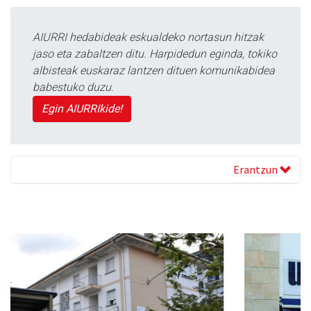
AIURRI hedabideak eskualdeko nortasun hitzak
jaso eta zabaltzen ditu. Harpidedun eginda, tokiko
albisteak euskaraz lantzen dituen komunikabidea
babestuko duzu.
Egin AIURRIkide!
Erantzun