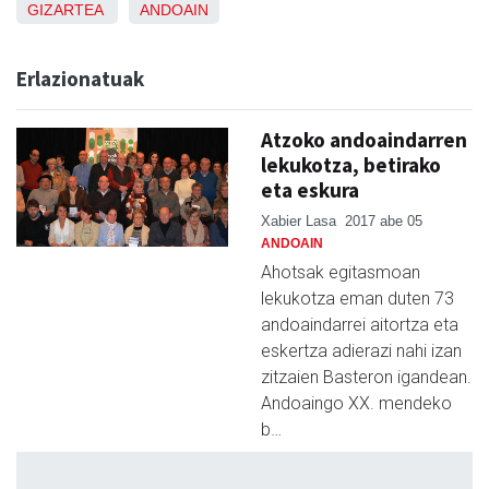
GIZARTEA
ANDOAIN
Erlazionatuak
Atzoko andoaindarren
lekukotza, betirako
eta eskura
Xabier Lasa
2017 abe 05
ANDOAIN
Ahotsak egitasmoan
lekukotza eman duten 73
andoaindarrei aitortza eta
eskertza adierazi nahi izan
zitzaien Basteron igandean.
Andoaingo XX. mendeko
b…