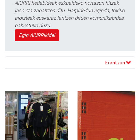
AIURRI hedabideak eskualdeko nortasun hitzak
jaso eta zabaltzen ditu. Harpidedun eginda, tokiko
albisteak euskaraz lantzen dituen komunikabidea
babestuko duzu.
Egin AIURRIkide!
Erantzun