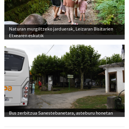
Naturan murgiltzeko jarduerak, Leizaran Bisitarien
Etxearen eskutik
Bus zerbitzua Sanestebanetara, asteburu honetan