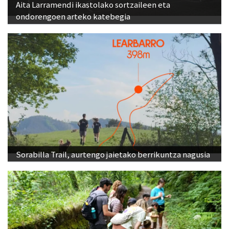
Aita Larramendi ikastolako sortzaileen eta
ondorengoen arteko katebegia
Sorabilla Trail, aurtengo jaietako berrikuntza nagusia