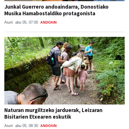
Junkal Guerrero andoaindarra, Donostiako
Musika Hamabostaldiko protagonista
Aiurri
abu 05, 07:00
ANDOAIN
Naturan murgiltzeko jarduerak, Leizaran
Bisitarien Etxearen eskutik
Aiurri
abu 05, 08:30
ANDOAIN