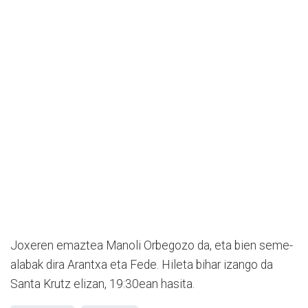
Joxeren emaztea Manoli Orbegozo da, eta bien seme-
alabak dira Arantxa eta Fede. Hileta bihar izango da
Santa Krutz elizan, 19:30ean hasita.