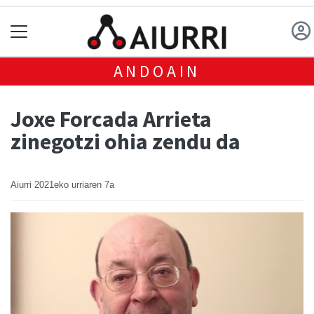
ANDOAIN
Joxe Forcada Arrieta
zinegotzi ohia zendu da
Aiurri
2021eko urriaren 7a