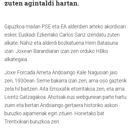
zuten agintaldi hartan.
Gipuzkoa mailan PSE eta EA alderdien arteko akordioari
esker, Euskadi Ezkerrako Carlos Sanz izendatu zuten
alkate. Nahiz eta alderdi bozkatuena Herri Batasuna
izan. Joxean Barandiaran izan zen orduko HBko
alkategaia.
Joxe Forcada Arrieta Andoaingo Kale Nagusian jaio
zen, 1930ean. Seme bakarra izan zen, ama oso gazterik
zela hil baitzen. Aita Errioxatik etorritakoa zen, eta ama
Leintz Gatzagakoa. Ahotsak.eus webgunean parte hartu
zuen eta bertan Andoaingo gertaera historiko askori
buruzko aipamenak egin zituen. Horietako bat
Trentxikiari buruzkoa zen.