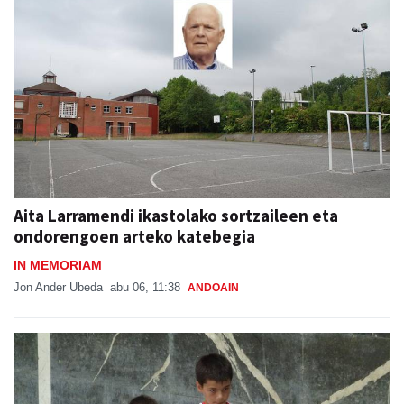
Aita Larramendi ikastolako sortzaileen eta
ondorengoen arteko katebegia
IN MEMORIAM
Jon Ander Ubeda
abu 06, 11:38
ANDOAIN