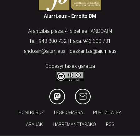
Aiurri.eus - Erroitz BM
Arantzibia plaza, 4-5 behea | ANDOAIN
Tel.: 943 300 732 | Faxa: 943 300 731
andoain@aiurri.eus | idazkaritza@aiurri.eus
Codesyntaxek garatua
HONI BURUZ
LEGE OHARRA
PUBLIZITATEA
ARAUAK
HARREMANETARAKO
RSS