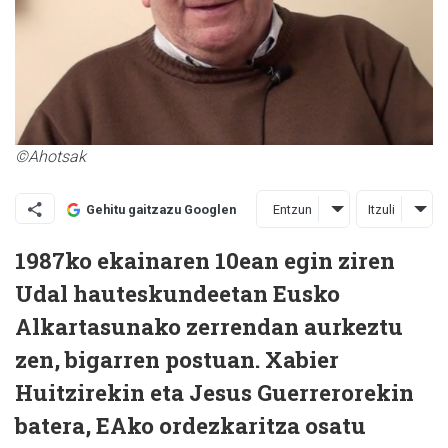
©Ahotsak
Entzun
Itzuli
Gehitu gaitzazu Googlen
1987ko ekainaren 10ean egin ziren
Udal hauteskundeetan Eusko
Alkartasunako zerrendan aurkeztu
zen, bigarren postuan. Xabier
Huitzirekin eta Jesus Guerrerorekin
batera, EAko ordezkaritza osatu