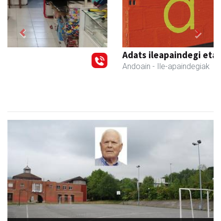
Previous
Next
Adats ileapaindegi eta estetika
Andoain
- Ile-apaindegiak