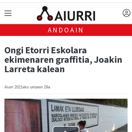
ANDOAIN
Ongi Etorri Eskolara
ekimenaren graffitia, Joakin
Larreta kalean
Aiurri
2021eko urriaren 29a