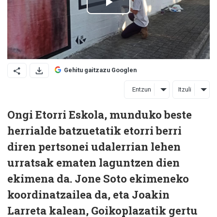
Gehitu gaitzazu Googlen
Entzun
Itzuli
Ongi Etorri Eskola, munduko beste
herrialde batzuetatik etorri berri
diren pertsonei udalerrian lehen
urratsak ematen laguntzen dien
ekimena da. Jone Soto ekimeneko
koordinatzailea da, eta Joakin
Larreta kalean, Goikoplazatik gertu