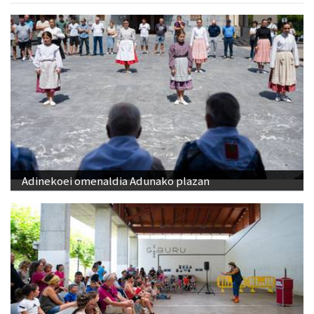
Adinekoei omenaldia Adunako plazan