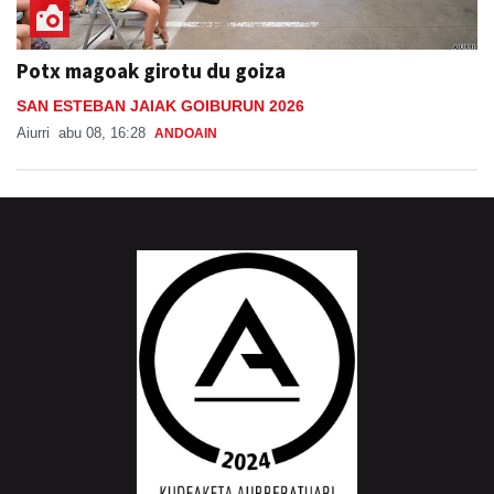
Potx magoak girotu du goiza
SAN ESTEBAN JAIAK GOIBURUN 2026
Aiurri
abu 08, 16:28
ANDOAIN