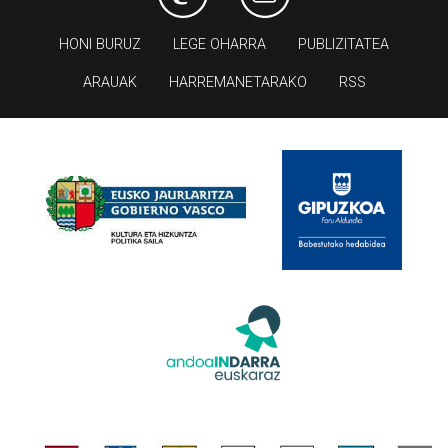
HONI BURUZ
LEGE OHARRA
PUBLIZITATEA
ARAUAK
HARREMANETARAKO
RSS