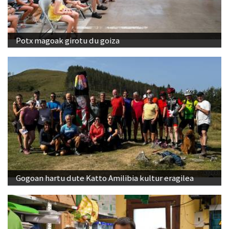
Potx magoak girotu du goiza
Gogoan hartu dute Katto Amilibia kultur eragilea