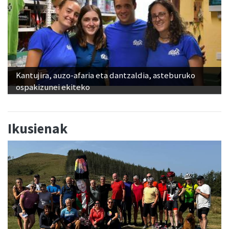
Kantujira, auzo-afaria eta dantzaldia, asteburuko
ospakizunei ekiteko
Ikusienak