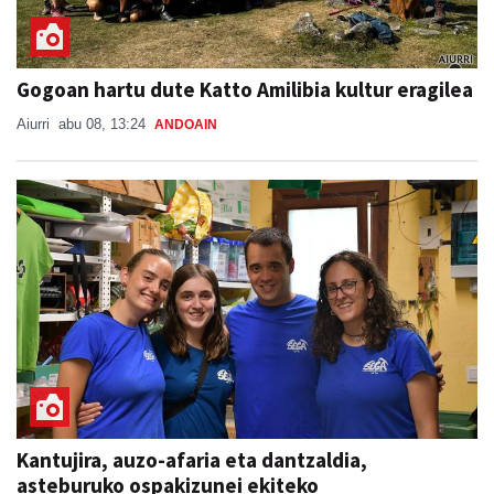
Gogoan hartu dute Katto Amilibia kultur eragilea
Aiurri
abu 08, 13:24
ANDOAIN
Kantujira, auzo-afaria eta dantzaldia,
asteburuko ospakizunei ekiteko