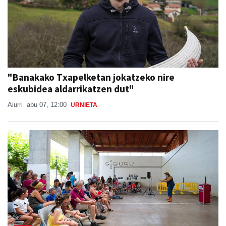
"Banakako Txapelketan jokatzeko nire
eskubidea aldarrikatzen dut"
Aiurri
abu 07, 12:00
URNIETA