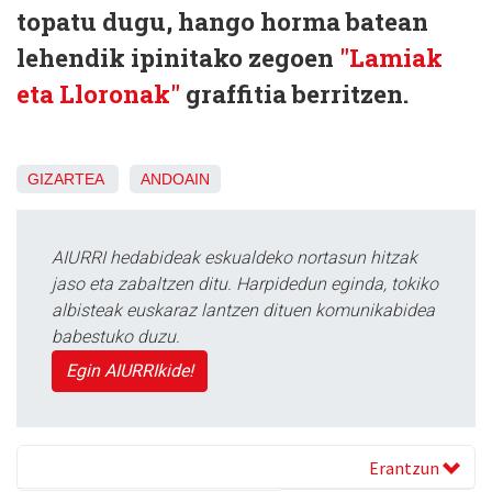
topatu dugu, hango horma batean
lehendik ipinitako zegoen
"Lamiak
eta Lloronak"
graffitia berritzen.
GIZARTEA
ANDOAIN
AIURRI hedabideak eskualdeko nortasun hitzak
jaso eta zabaltzen ditu. Harpidedun eginda, tokiko
albisteak euskaraz lantzen dituen komunikabidea
babestuko duzu.
Egin AIURRIkide!
Erantzun