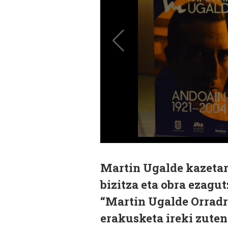
Martin Ugalde kazetari
bizitza eta obra ezagu
“Martin Ugalde Orradr
erakusketa ireki zuten