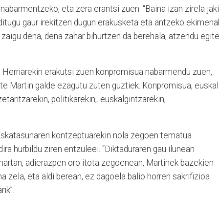
nabarmentzeko, eta zera erantsi zuen: “Baina izan zirela jak
ditugu gaur irekitzen dugun erakusketa eta antzeko ekimena
 zaigu dena, dena zahar bihurtzen da berehala, atzendu egit
al Herriarekin erakutsi zuen konpromisua nabarmendu zuen,
ute Martin galde ezagutu zuten guztiek. Konpromisua, euskal
zetaritzarekin, politikarekin,. euskalgintzarekin,
k askatasunaren kontzeptuarekin nola zegoen tematua
ira hurbildu ziren entzuleei. “Diktaduraren gau ilunean
 hartan, adierazpen oro itota zegoenean, Martinek bazekien
a zela, eta aldi berean, ez dagoela balio horren sakrifizioa
ik”.