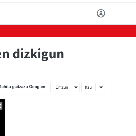
en dizkigun
Gehitu gaitzazu Googlen
Entzun
Itzuli