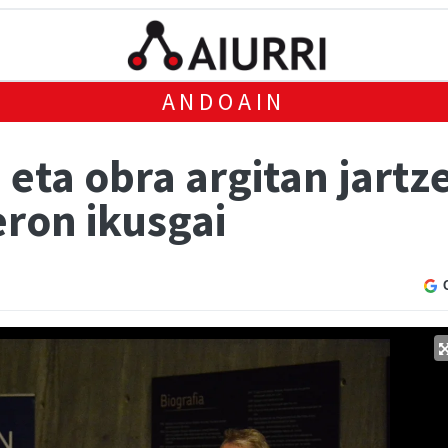
ANDOAIN
 eta obra argitan jartz
eron ikusgai