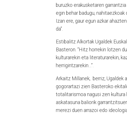
buruzko erakusketaren garrantzia 
egin behar badugu, nahitaezkoak 
Izan ere, gaur egun azkar ahazten
da”.
Estibalitz Alkortak Ugaldek Eusk
Basteron. “Hitz horrekin lotzen d
kulturarekin eta literaturarekin, ka
herrigintzarekin…”.
Arkaitz Millanek, berriz, Ugalde
gogorartazi zien Basteroko ekitald
totalitarismoa nagusi zen kultura
askatasuna baliorik garrantzitsuen
merezi duen arrazoi edo ideologiar