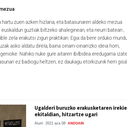
 mezua
 hartu zuen azken hizlaria, eta batasunaren aldeko mezua
 euskaldun guztiak biltzeko ahaleginean, eta neurri batean ,
osible zela erakutsi zigun praktikan. Egia da bere orduko mund
zak asko aldatu direla, baina oinarri-oinarrizko ideia horri,
 genioke. Nahiko nuke gure aitaren ibilbidea eredugarria izat
sunari ez badiogu heltzen, ez daukagu etorkizunik herri gisa”
Ugalderi buruzko erakusketaren irekie
ekitaldian, hitzartze ugari
Aiurri
2021 aza 08
ANDOAIN