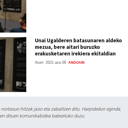
Unai Ugalderen batasunaren aldeko
mezua, bere aitari buruzko
erakusketaren irekiera ekitaldian
Aiurri
2021 aza 08
ANDOAIN
ortasun hitzak jaso eta zabaltzen ditu. Harpidedun eginda,
tzen dituen komunikabidea babestuko duzu.