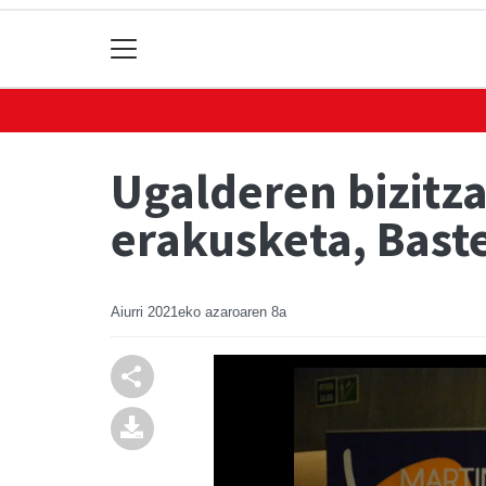
Ugalderen bizitza
erakusketa, Bast
Aiurri
2021eko azaroaren 8a