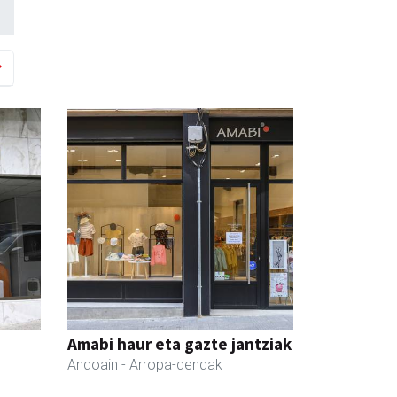
Amabi haur eta gazte jantziak
Andoain
- Arropa-dendak