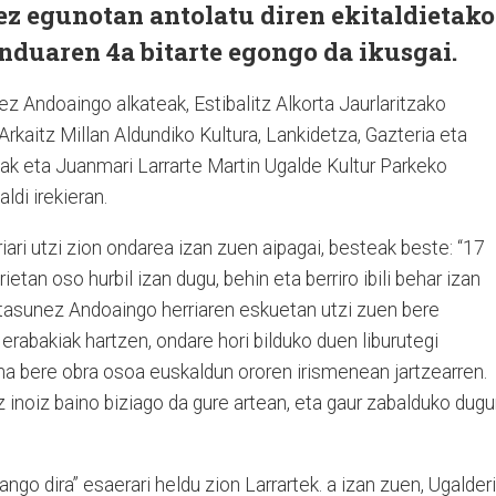
z egunotan antolatu diren ekitaldietako
nduaren 4a bitarte egongo da ikusgai.
 Andoaingo alkateak, Estibalitz Alkorta Jaurlaritzako
rkaitz Millan Aldundiko Kultura, Lankidetza, Gazteria eta
k eta Juanmari Larrarte Martin Ugalde Kultur Parkeko
ldi irekieran.
ari utzi zion ondarea izan zuen aipagai, besteak beste: “17
rietan oso hurbil izan dugu, behin eta berriro ibili behar izan
tasunez Andoaingo herriaren eskuetan utzi zuen bere
erabakiak hartzen, ondare hori bilduko duen liburutegi
na bere obra osoa euskaldun ororen irismenean jartzearren.
z inoiz baino biziago da gure artean, eta gaur zabalduko dug
ango dira” esaerari heldu zion Larrartek. a izan zuen, Ugalderi