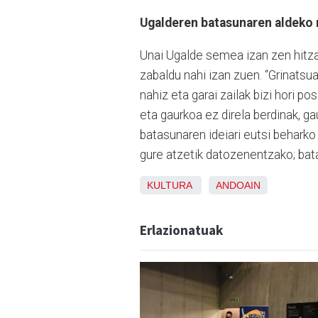
Ugalderen batasunaren aldeko
Unai Ugalde semea izan zen hitza
zabaldu nahi izan zuen. “Grinatsua
nahiz eta garai zailak bizi hori p
eta gaurkoa ez direla berdinak, gau
batasunaren ideiari eutsi beharko
gure atzetik datozenentzako; bata
KULTURA
ANDOAIN
Erlazionatuak