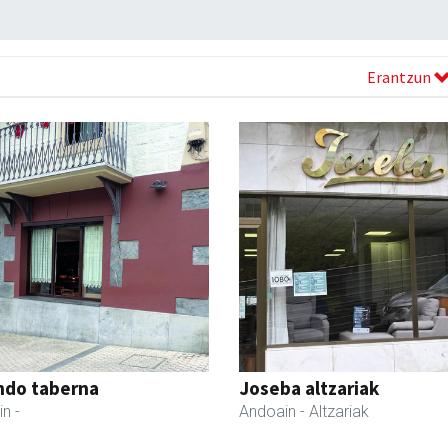
Erantzun
ndo taberna
Joseba altzariak
in
-
Andoain
- Altzariak