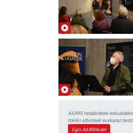
AIURRI hedabideak eskualdeko n
tokiko albisteak euskaraz lan
Egin AIURRIkide!