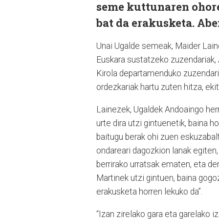
seme kuttunaren ohore
bat da erakusketa. Abe
Unai Ugalde semeak, Maider Lainez
Euskara sustatzeko zuzendariak, A
Kirola departamenduko zuzendaria
ordezkariak hartu zuten hitza, ekita
Lainezek, Ugaldek Andoaingo herri
urte dira utzi gintuenetik, baina ho
baitugu berak ohi zuen eskuzabal
ondareari dagozkion lanak egiten, 
berrirako urratsak ematen, eta de
Martinek utzi gintuen, baina gogo
erakusketa horren lekuko da”.
“Izan zirelako gara eta garelako iz