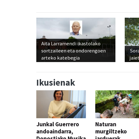
Aita Larramendi ikastolako
sortzaileen eta ondorengoen
Sora
arteko katebegia
jaie
Ikusienak
Junkal Guerrero
Naturan
andoaindarra,
murgiltzeko
Donostiako Musika
jarduerak,