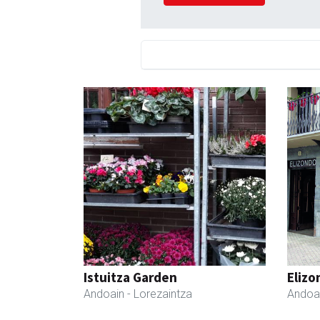
Istuitza Garden
Elizo
Andoain
- Lorezaintza
Andoa