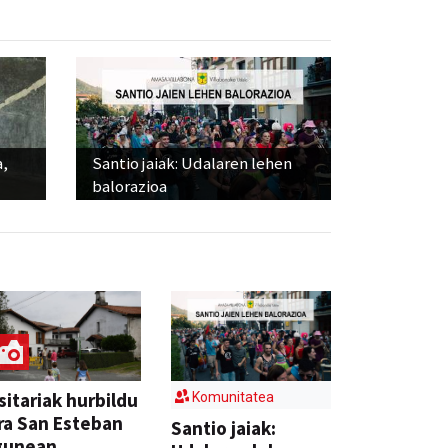
a,
Santio jaiak: Udalaren lehen
balorazioa
sitariak hurbildu
Komunitatea
ra San Esteban
Santio jaiak:
gunean