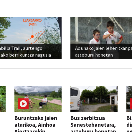
billa Trail, aurtengo
Adunako jaien lehen txanp
tako berrikuntza nagusia
asteburu honetan
Buruntzako jaien
Bus zerbitzua
Bi
atarikoa, Ainhoa
Sanestebanetara,
di
Aiertzarekin
asteburu honetan
e