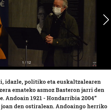
, idazle, politiko eta euskaltzalearen
tzera emateko asmoz Basteron jarri den
e. Andoain 1921 - Hondarribia 2004”
 joan den ostiralean. Andoaingo herriko