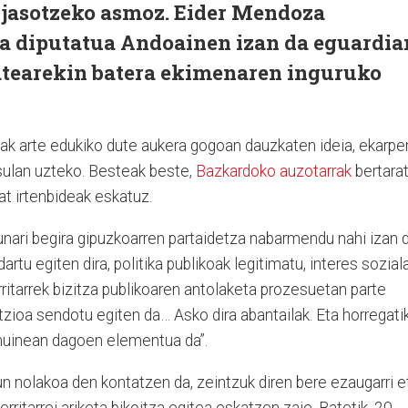
 jasotzeko asmoz. Eider Mendoza
 diputatua Andoainen izan da eguardia
atearekin batera ekimenaren inguruko
ak arte edukiko dute aukera gogoan dauzkaten ideia, ekarpe
sulan uzteko. Besteak beste,
Bazkardoko auzotarrak
bertara
t irtenbideak eskatuz.
nari begira gipuzkoarren partaidetza nabarmendu nahi izan d
artu egiten dira, politika publikoak legitimatu, interes sozial
rritarrek bizitza publikoaren antolaketa prozesuetan parte
ntzioa sendotu egiten da… Asko dira abantailak. Eta horregatik
 muinean dagoen elementua da”.
n nolakoa den kontatzen da, zeintzuk diren bere ezaugarri e
erritarrei ariketa bikoitza egitea eskatzen zaie. Batetik, 20