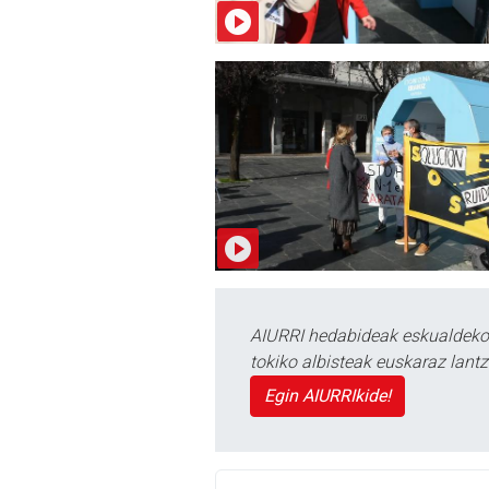
AIURRI hedabideak eskualdeko n
tokiko albisteak euskaraz lan
Egin AIURRIkide!