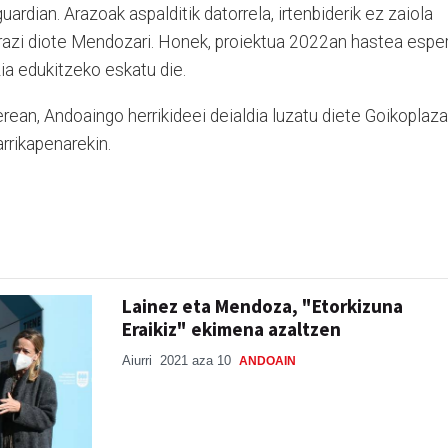
rdian. Arazoak aspalditik datorrela, irtenbiderik ez zaiola
arazi diote Mendozari. Honek, proiektua 2022an hastea espe
zia edukitzeko eskatu die.
erean, Andoaingo herrikideei deialdia luzatu diete Goikoplaza
darrikapenarekin.
Lainez eta Mendoza, "Etorkizuna
Eraikiz" ekimena azaltzen
Aiurri
2021 aza 10
ANDOAIN