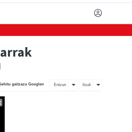
darrak
u
Gehitu gaitzazu Googlen
Entzun
Itzuli