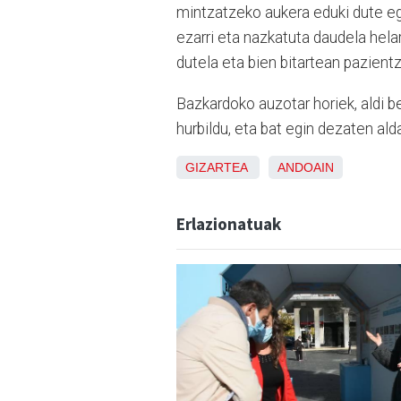
mintzatzeko aukera eduki dute egua
ezarri eta nazkatuta daudela hel
dutela eta bien bitartean pazient
Bazkardoko auzotar horiek, aldi b
hurbildu, eta bat egin dezaten al
GIZARTEA
ANDOAIN
Erlazionatuak