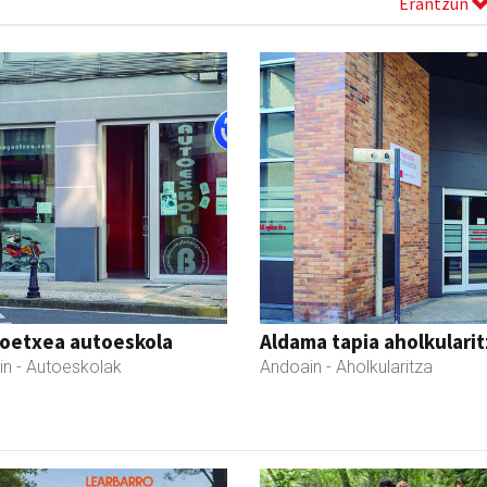
Erantzun
oetxea autoeskola
Aldama tapia aholkularit
in
- Autoeskolak
Andoain
- Aholkularitza