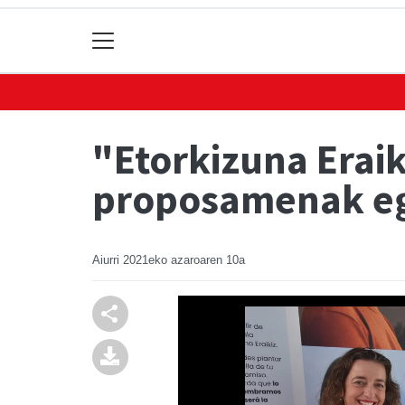
"Etorkizuna Erai
proposamenak egi
Aiurri
2021eko azaroaren 10a