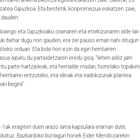
 izatea Gipuzkoa. Eta bestetik, konpromezua eskatzen zaie,
a dauden.
doaingo eta Gipuzkoako orainaren eta etorkizunaren alde lan
eduki behar dugu non gauden, era zer pauso eman nahi ditugun
zteko orduan. Eta bide hori ezin da egin herritarren
sua aipatu du partaidetzaren eredu gisa, “lehen aldiz jarri
u parte-hartzaileak, eta herrialde mailan, horrelako topaket
rritarrei entzuteko, eta ideiak eta iradokizunak plantea
ri begira”.
-1ak eragiten duen arazo larria kapsulara eraman dute,
katuz. Bazkardoko bizilagun horiek Eider Mendozarekin