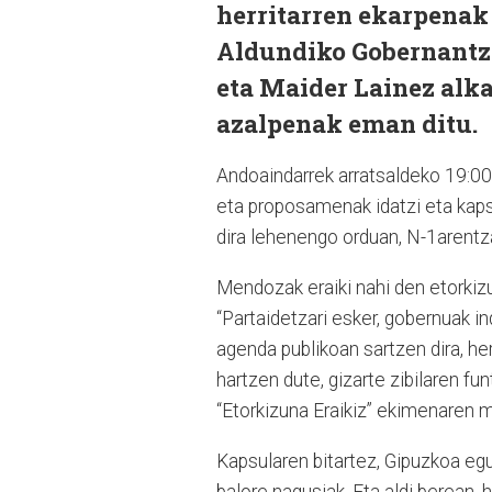
herritarren ekarpenak
Aldundiko Gobernantza
eta Maider Lainez alk
azalpenak eman ditu.
Andoaindarrek arratsaldeko 19:00
eta proposamenak idatzi eta kap
dira lehenengo orduan, N-1arentza
Mendozak eraiki nahi den etorkizu
“Partaidetzari esker, gobernuak ind
agenda publikoan sartzen dira, he
hartzen dute, gizarte zibilaren fu
“Etorkizuna Eraikiz” ekimenaren
Kapsularen bitartez, Gipuzkoa egu
balore nagusiak. Eta aldi berean, h