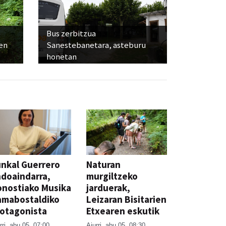
Bus zerbitzua
ien
Sanestebanetara, asteburu
honetan
nkal Guerrero
Naturan
doaindarra,
murgiltzeko
nostiako Musika
jarduerak,
amabostaldiko
Leizaran Bisitarien
otagonista
Etxearen eskutik
rri
abu 05, 07:00
Aiurri
abu 05, 08:30