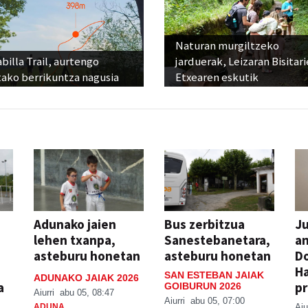
Naturan murgiltzeko
billa Trail, aurtengo
jarduerak, Leizaran Bisitar
tako berrikuntza nagusia
Etxearen eskutik
Adunako jaien
Bus zerbitzua
Ju
lehen txanpa,
Sanestebanetara,
an
asteburu honetan
asteburu honetan
Do
H
SAN ESTEBAN JAIAK
ADUNAKO JAIAK 2026
a
pr
GOIBURUN 2026
Aiurri
abu 05, 08:47
Aiurri
abu 05, 07:00
ADUNA
Aiu