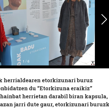
k herrialdearen etorkizunari buruz
onbidatzen du “Etorkizuna eraikiz”
hainbat herrietan darabil biran kapsula,
zan jarri dute gaur, etorkizunari buruz