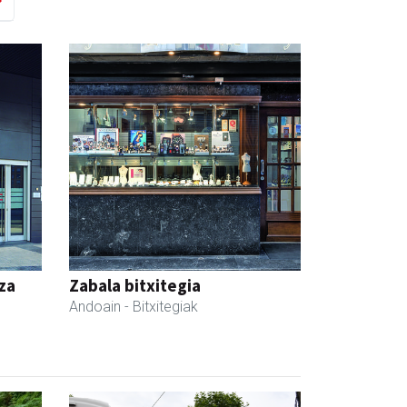
za
Zabala bitxitegia
Andoain
- Bitxitegiak