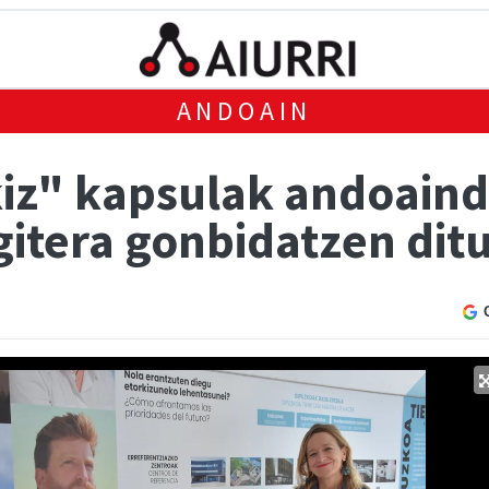
ANDOAIN
kiz" kapsulak andoain
tera gonbidatzen dit