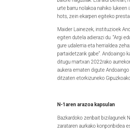
urte barru nolakoa nahiko lukeen
hots, zein ekarpen egiteko prest
Maider Lainezek, instituzioek An
egiten dutela adierazi du. “Argi 
gure udalerria eta herrialdea zeha
partaidetzarik gabe”. Andoaingo ka
ditugu martxan 2022rako aurrekont
aukera ematen digute Andoaingo he
ditzaten etorkizuneko Gipuzkoakoa
N-1aren arazoa kapsulan
Bazkardoko zenbait bizilagunek N
zarataren aurkako konponbidea es