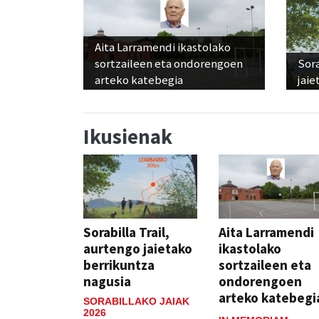
Aita Larramendi ikastolako
sortzaileen eta ondorengoen
Sora
arteko katebegia
jaie
Ikusienak
Sorabilla Trail,
Aita Larramendi
aurtengo jaietako
ikastolako
berrikuntza
sortzaileen eta
nagusia
ondorengoen
arteko katebegi
SORABILLAKO JAIAK
2026