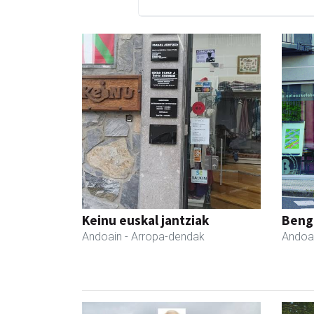
Keinu euskal jantziak
Beng
Andoain
- Arropa-dendak
Andoa