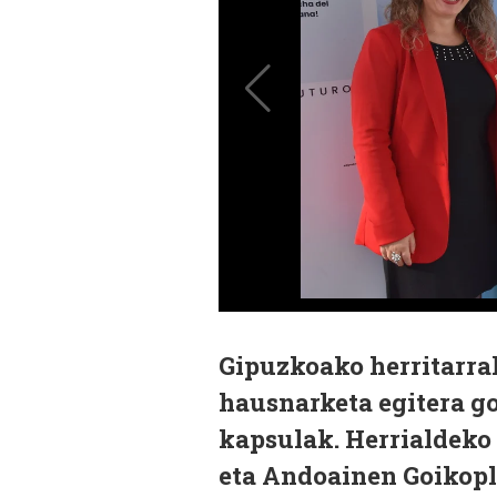
Gipuzkoako herritarra
hausnarketa egitera g
kapsulak. Herrialdeko 
eta Andoainen Goikopla