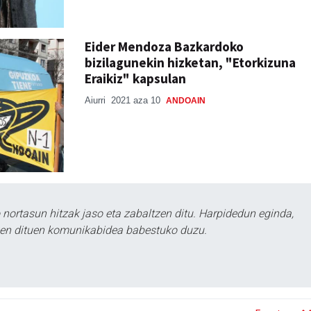
Eider Mendoza Bazkardoko
bizilagunekin hizketan, "Etorkizuna
Eraikiz" kapsulan
Aiurri
2021 aza 10
ANDOAIN
ortasun hitzak jaso eta zabaltzen ditu. Harpidedun eginda,
tzen dituen komunikabidea babestuko duzu.