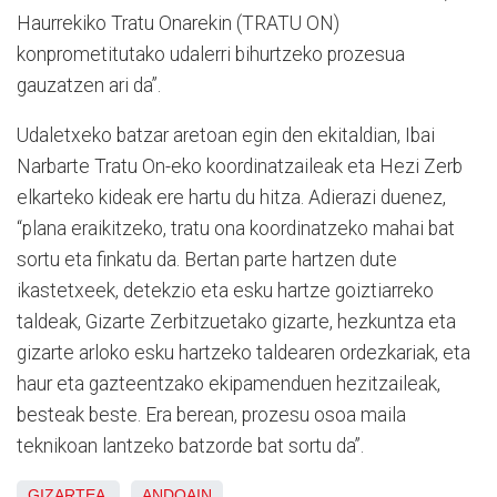
Haurrekiko Tratu Onarekin (TRATU ON)
konprometitutako udalerri bihurtzeko prozesua
gauzatzen ari da”.
Udaletxeko batzar aretoan egin den ekitaldian, Ibai
Narbarte Tratu On-eko koordinatzaileak eta Hezi Zerb
elkarteko kideak ere hartu du hitza. Adierazi duenez,
“plana eraikitzeko, tratu ona koordinatzeko mahai bat
sortu eta finkatu da. Bertan parte hartzen dute
ikastetxeek, detekzio eta esku hartze goiztiarreko
taldeak, Gizarte Zerbitzuetako gizarte, hezkuntza eta
gizarte arloko esku hartzeko taldearen ordezkariak, eta
haur eta gazteentzako ekipamenduen hezitzaileak,
besteak beste. Era berean, prozesu osoa maila
teknikoan lantzeko batzorde bat sortu da”.
GIZARTEA
ANDOAIN