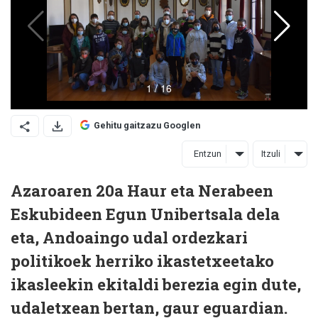
Gehitu gaitzazu Googlen
Entzun
Itzuli
Azaroaren 20a Haur eta Nerabeen
Eskubideen Egun Unibertsala dela
eta, Andoaingo udal ordezkari
politikoek herriko ikastetxeetako
ikasleekin ekitaldi berezia egin dute,
udaletxean bertan, gaur eguardian.