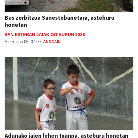
Bus zerbitzua Sanestebanetara, asteburu
honetan
SAN ESTEBAN JAIAK GOIBURUN 2026
Aiurri
abu 05, 07:00
ANDOAIN
Adunako jaien lehen txanpa, asteburu honetan