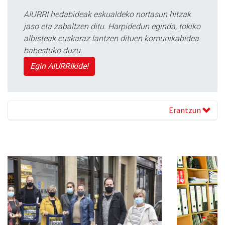
AIURRI hedabideak eskualdeko nortasun hitzak
jaso eta zabaltzen ditu. Harpidedun eginda, tokiko
albisteak euskaraz lantzen dituen komunikabidea
babestuko duzu.
Egin AIURRIkide!
Erantzun