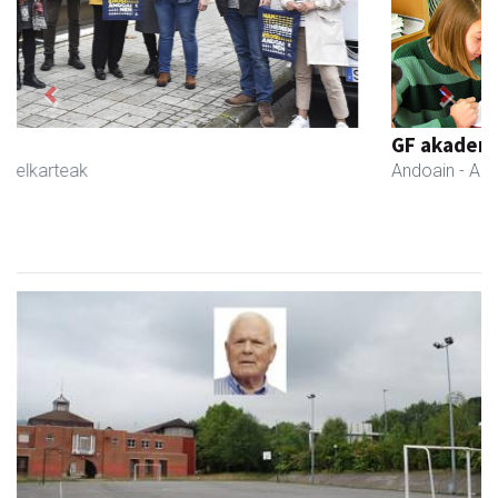
Previous
Next
GF akademia
Andoain
- Akademiak