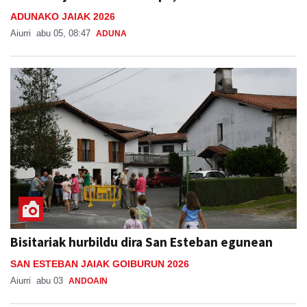
ADUNAKO JAIAK 2026
Aiurri
abu 05, 08:47
ADUNA
Bisitariak hurbildu dira San Esteban egunean
SAN ESTEBAN JAIAK GOIBURUN 2026
Aiurri
abu 03
ANDOAIN