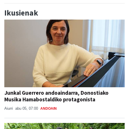
Ikusienak
Junkal Guerrero andoaindarra, Donostiako
Musika Hamabostaldiko protagonista
Aiurri
abu 05, 07:00
ANDOAIN