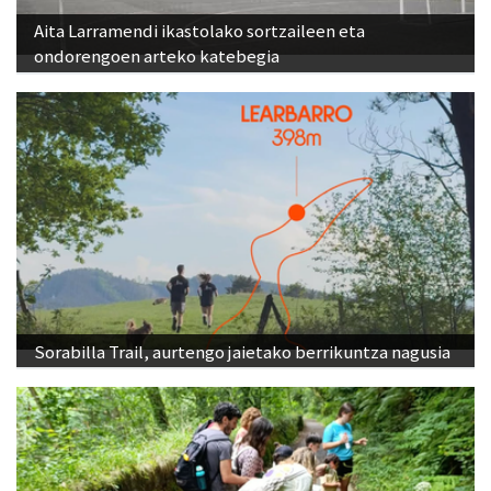
Aita Larramendi ikastolako sortzaileen eta
ondorengoen arteko katebegia
Sorabilla Trail, aurtengo jaietako berrikuntza nagusia