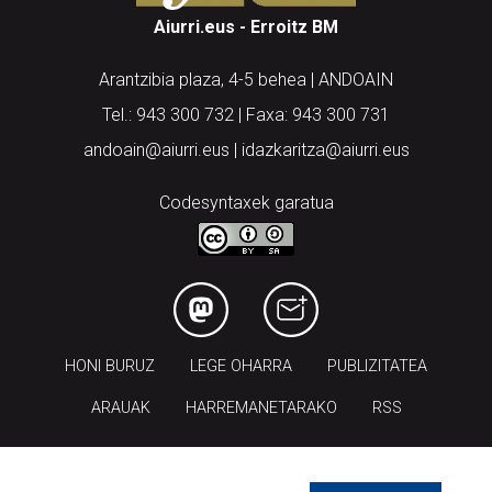
Aiurri.eus - Erroitz BM
Arantzibia plaza, 4-5 behea | ANDOAIN
Tel.: 943 300 732 | Faxa: 943 300 731
andoain@aiurri.eus | idazkaritza@aiurri.eus
Codesyntaxek garatua
HONI BURUZ
LEGE OHARRA
PUBLIZITATEA
ARAUAK
HARREMANETARAKO
RSS