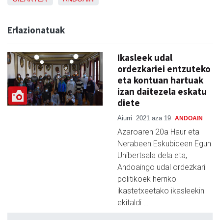
Erlazionatuak
Ikasleek udal
ordezkariei entzuteko
eta kontuan hartuak
izan daitezela eskatu
diete
Aiurri
2021 aza 19
ANDOAIN
Azaroaren 20a Haur eta
Nerabeen Eskubideen Egun
Unibertsala dela eta,
Andoaingo udal ordezkari
politikoek herriko
ikastetxeetako ikasleekin
ekitaldi …