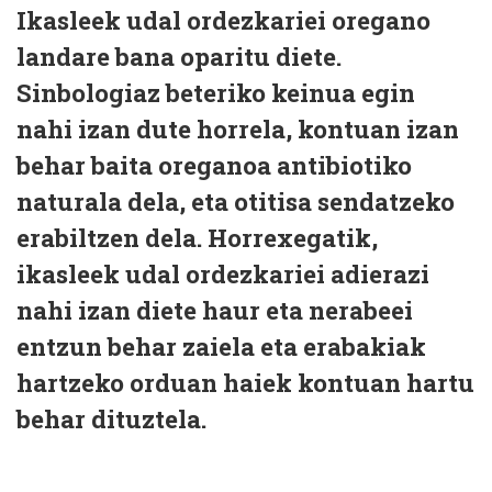
Ikasleek udal ordezkariei oregano
landare bana oparitu diete.
Sinbologiaz beteriko keinua egin
nahi izan dute horrela, kontuan izan
behar baita oreganoa antibiotiko
naturala dela, eta otitisa sendatzeko
erabiltzen dela. Horrexegatik,
ikasleek udal ordezkariei adierazi
nahi izan diete haur eta nerabeei
entzun behar zaiela eta erabakiak
hartzeko orduan haiek kontuan hartu
behar dituztela.