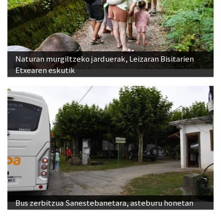
Naturan murgiltzeko jarduerak, Leizaran Bisitarien
Etxearen eskutik
Bus zerbitzua Sanestebanetara, asteburu honetan