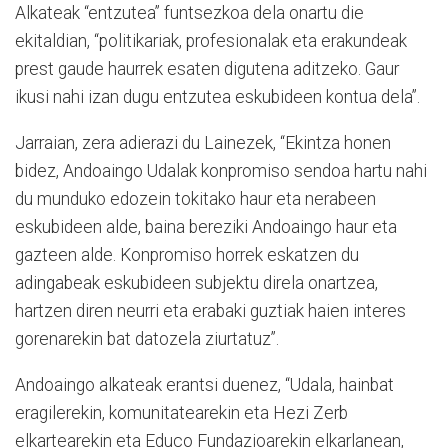
Alkateak “entzutea” funtsezkoa dela onartu die
ekitaldian, “politikariak, profesionalak eta erakundeak
prest gaude haurrek esaten digutena aditzeko. Gaur
ikusi nahi izan dugu entzutea eskubideen kontua dela”.
Jarraian, zera adierazi du Lainezek, “Ekintza honen
bidez, Andoaingo Udalak konpromiso sendoa hartu nahi
du munduko edozein tokitako haur eta nerabeen
eskubideen alde, baina bereziki Andoaingo haur eta
gazteen alde. Konpromiso horrek eskatzen du
adingabeak eskubideen subjektu direla onartzea,
hartzen diren neurri eta erabaki guztiak haien interes
gorenarekin bat datozela ziurtatuz”.
Andoaingo alkateak erantsi duenez, “Udala, hainbat
eragilerekin, komunitatearekin eta Hezi Zerb
elkartearekin eta Educo Fundazioarekin elkarlanean,