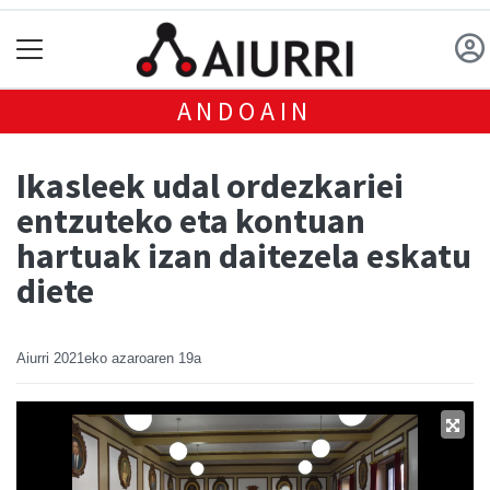
ANDOAIN
Ikasleek udal ordezkariei
entzuteko eta kontuan
hartuak izan daitezela eskatu
diete
Aiurri
2021eko azaroaren 19a