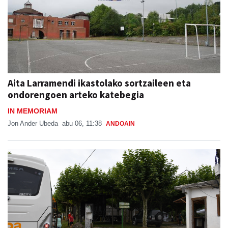
Aita Larramendi ikastolako sortzaileen eta
ondorengoen arteko katebegia
IN MEMORIAM
Jon Ander Ubeda
abu 06, 11:38
ANDOAIN