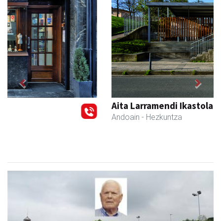
Previous
Next
Aita Larramendi Ikastola
Andoain
- Hezkuntza