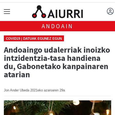
ANDOAIN
COVID19 | DATUAK EGUNEZ EGUN
Andoaingo udalerriak inoizko
intzidentzia-tasa handiena
du, Gabonetako kanpainaren
atarian
Jon Ander Ubeda
2021eko azaroaren 29a