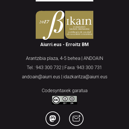
Aiurri.eus - Erroitz BM
Arantzibia plaza, 4-5 behea | ANDOAIN
Tel.: 943 300 732 | Faxa: 943 300 731
andoain@aiurri.eus | idazkaritza@aiurri.eus
Codesyntaxek garatua