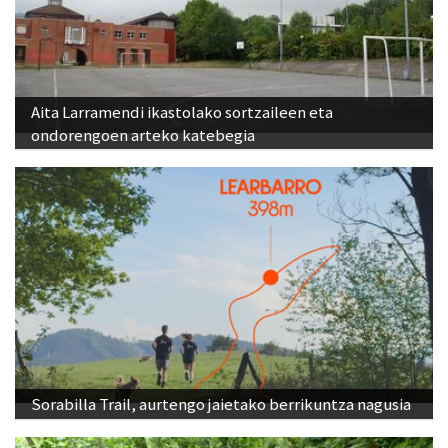
Aita Larramendi ikastolako sortzaileen eta
ondorengoen arteko katebegia
Sorabilla Trail, aurtengo jaietako berrikuntza nagusia