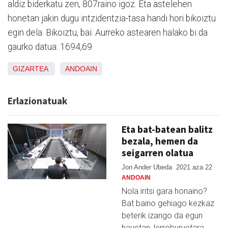
aldiz biderkatu zen, 807raino igoz. Eta astelehen
honetan jakin dugu intzidentzia-tasa handi hori bikoiztu
egin dela. Bikoiztu, bai. Aurreko astearen halako bi da
gaurko datua: 1694,69.
GIZARTEA
ANDOAIN
Erlazionatuak
Eta bat-batean balitz
bezala, hemen da
seigarren olatua
Jon Ander Ubeda
2021 aza 22
ANDOAIN
Nola iritsi gara honaino?
Bat baino gehiago kezkaz
beterik izango da egun
hauetan, lerroburuetara