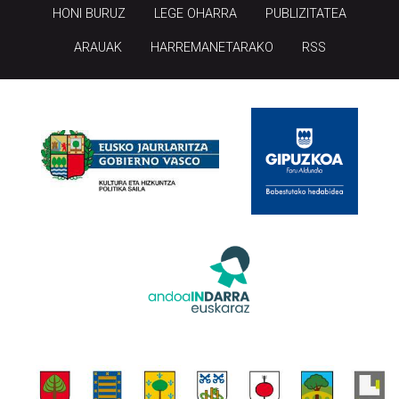
HONI BURUZ
LEGE OHARRA
PUBLIZITATEA
ARAUAK
HARREMANETARAKO
RSS