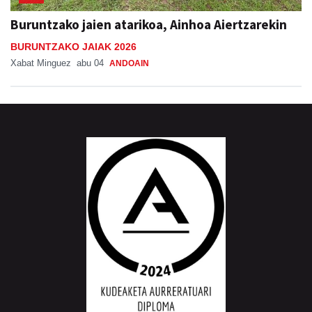
Buruntzako jaien atarikoa, Ainhoa Aiertzarekin
BURUNTZAKO JAIAK 2026
Xabat Minguez
abu 04
ANDOAIN