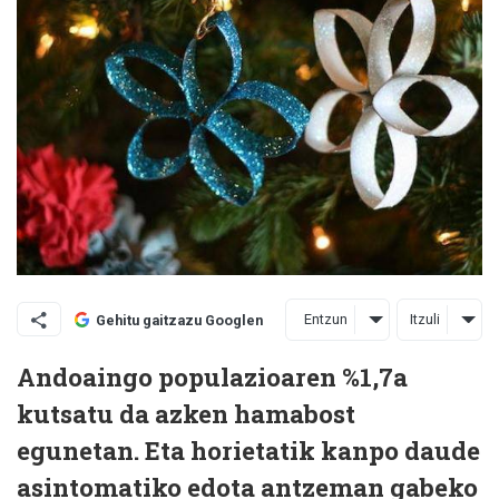
Entzun
Itzuli
Gehitu gaitzazu Googlen
Andoaingo populazioaren %1,7a
kutsatu da azken hamabost
egunetan. Eta horietatik kanpo daude
asintomatiko edota antzeman gabeko