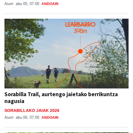
Aiurri
abu 05, 07:00
ANDOAIN
Sorabilla Trail, aurtengo jaietako berrikuntza
nagusia
SORABILLAKO JAIAK 2026
Aiurri
abu 06, 07:00
ANDOAIN