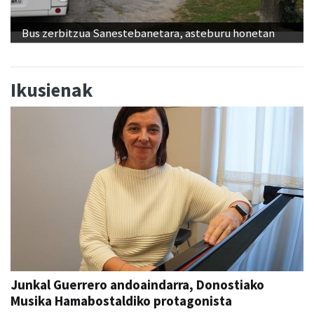
Bus zerbitzua Sanestebanetara, asteburu honetan
Ikusienak
Junkal Guerrero andoaindarra, Donostiako
Musika Hamabostaldiko protagonista