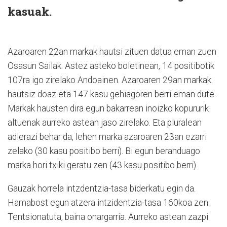
kasuak.
Azaroaren 22an markak hautsi zituen datua eman zuen
Osasun Sailak. Astez asteko boletinean, 14 positibotik
107ra igo zirelako Andoainen. Azaroaren 29an markak
hautsiz doaz eta 147 kasu gehiagoren berri eman dute.
Markak hausten dira egun bakarrean inoizko kopururik
altuenak aurreko astean jaso zirelako. Eta pluralean
adierazi behar da, lehen marka azaroaren 23an ezarri
zelako (30 kasu positibo berri). Bi egun beranduago
marka hori txiki geratu zen (43 kasu positibo berri).
Gauzak horrela intzdentzia-tasa biderkatu egin da.
Hamabost egun atzera intzidentzia-tasa 160koa zen.
Tentsionatuta, baina onargarria. Aurreko astean zazpi