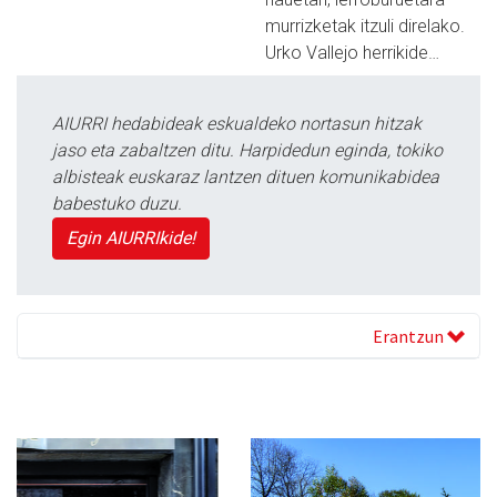
murrizketak itzuli direlako.
Urko Vallejo herrikide…
AIURRI hedabideak eskualdeko nortasun hitzak
jaso eta zabaltzen ditu. Harpidedun eginda, tokiko
albisteak euskaraz lantzen dituen komunikabidea
babestuko duzu.
Egin AIURRIkide!
Erantzun