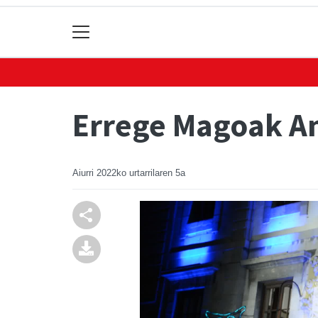
Errege Magoak An
Aiurri
2022ko urtarrilaren 5a