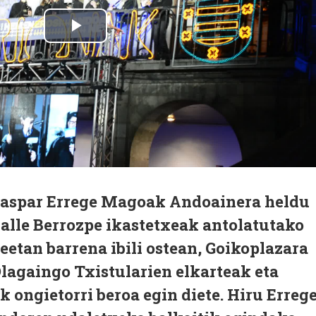
 Gaspar Errege Magoak Andoainera heldu
Salle Berrozpe ikastetxeak antolatutako
leetan barrena ibili ostean, Goikoplazara
, Olagaingo Txistularien elkarteak eta
 ongietorri beroa egin diete. Hiru Erreg