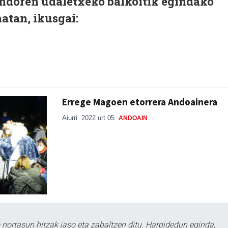
ondoren udaletxeko balkoitik egindako
atan, ikusgai:
Errege Magoen etorrera Andoainera
Aiurri
2022 urt 05
ANDOAIN
ortasun hitzak jaso eta zabaltzen ditu. Harpidedun eginda,