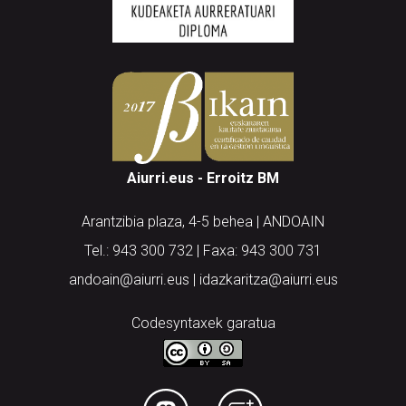
Aiurri.eus - Erroitz BM
Arantzibia plaza, 4-5 behea | ANDOAIN
Tel.: 943 300 732 | Faxa: 943 300 731
andoain@aiurri.eus | idazkaritza@aiurri.eus
Codesyntaxek garatua