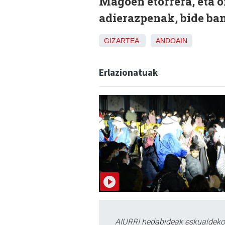
Magoen etorrera, eta 
adierazpenak, bide ban
GIZARTEA
ANDOAIN
Erlazionatuak
AIURRI hedabideak eskualdeko n