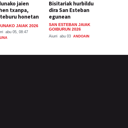
unako jaien
Bisitariak hurbildu
hen txanpa,
dira San Esteban
steburu honetan
egunean
SAN ESTEBAN JAIAK
UNAKO JAIAK 2026
GOIBURUN 2026
rri
abu 05, 08:47
Aiurri
abu 03
ANDOAIN
UNA