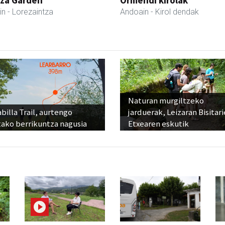
in
- Lorezaintza
Andoain
- Kirol dendak
Naturan murgiltzeko
billa Trail, aurtengo
jarduerak, Leizaran Bisitar
tako berrikuntza nagusia
Etxearen eskutik