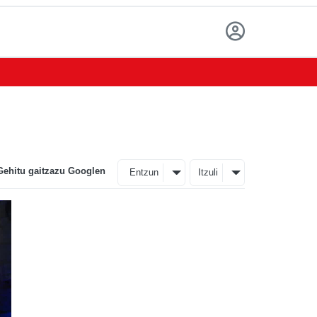
Gehitu gaitzazu Googlen
Entzun
Itzuli