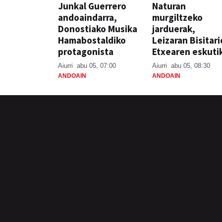
Junkal Guerrero
Naturan
andoaindarra,
murgiltzeko
Donostiako Musika
jarduerak,
Hamabostaldiko
Leizaran Bisitar
protagonista
Etxearen eskuti
Aiurri
abu 05, 07:00
Aiurri
abu 05, 08:30
ANDOAIN
ANDOAIN