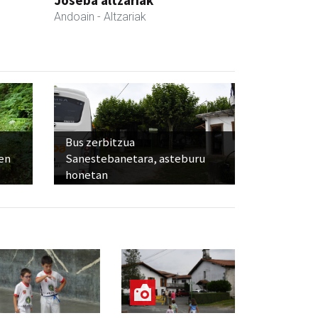
Andoain
- Altzariak
Bus zerbitzua
ien
Sanestebanetara, asteburu
honetan