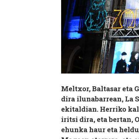
Meltxor, Baltasar eta
dira ilunabarrean, La 
ekitaldian. Herriko ka
iritsi dira, eta bertan
ehunka haur eta helduk