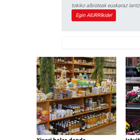
tokiko albisteak euskaraz lan
Egin AIURRIkide!
Xixori belar-denda
Istui