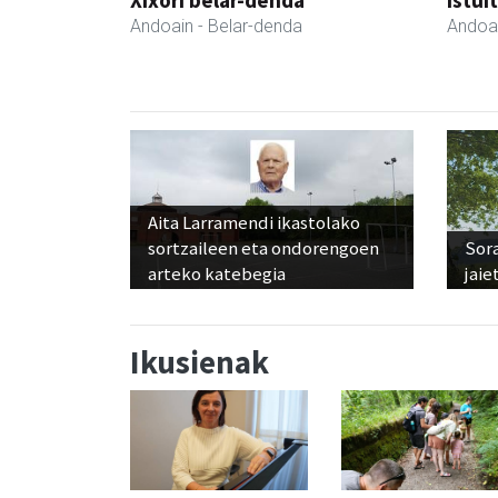
Andoain
- Belar-denda
Andoa
Aita Larramendi ikastolako
sortzaileen eta ondorengoen
Sora
arteko katebegia
jaie
Ikusienak