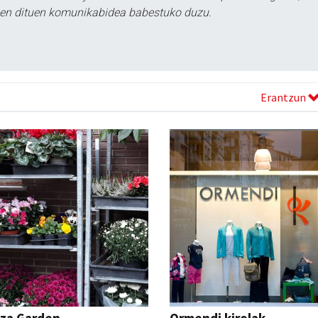
tzen dituen komunikabidea babestuko duzu.
Erantzun
tza Garden
Ormendi kirolak