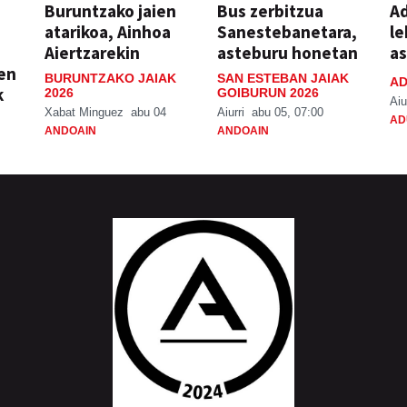
Buruntzako jaien
Bus zerbitzua
Ad
atarikoa, Ainhoa
Sanestebanetara,
le
Aiertzarekin
asteburu honetan
a
ien
BURUNTZAKO JAIAK
SAN ESTEBAN JAIAK
AD
k
2026
GOIBURUN 2026
Aiu
Xabat Minguez
abu 04
Aiurri
abu 05, 07:00
AD
ANDOAIN
ANDOAIN